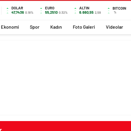
DOLAR
EURO
ALTIN
BITCOIN
47,7436
55,2510
6.660,55
%
0.18%
0.32%
2,59
Ekonomi
Spor
Kadın
Foto Galeri
Videolar
r