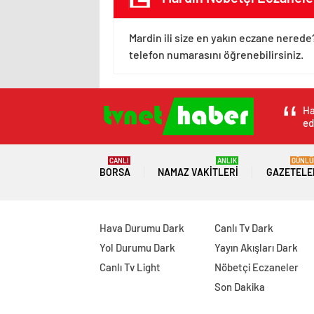
Mardin ili size en yakın eczane nerede
telefon numarasını öğrenebilirsiniz.
Ha
ed
CANLI
ANLIK
GÜNLÜ
BORSA
NAMAZ VAKITLERI
GAZETELE
Hava Durumu Dark
Canlı Tv Dark
Yol Durumu Dark
Yayın Akışları Dark
Canlı Tv Light
Nöbetçi Eczaneler
Son Dakika