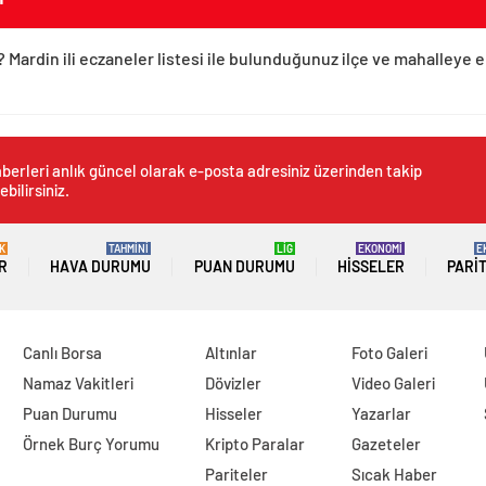
? Mardin ili eczaneler listesi ile bulunduğunuz ilçe ve mahalleye e
berleri anlık güncel olarak e-posta adresiniz üzerinden takip
ebilirsiniz.
K
TAHMİNİ
LİG
EKONOMİ
E
R
HAVA DURUMU
PUAN DURUMU
HISSELER
PARI
Canlı Borsa
Altınlar
Foto Galeri
Namaz Vakitleri
Dövizler
Video Galeri
Puan Durumu
Hisseler
Yazarlar
Örnek Burç Yorumu
Kripto Paralar
Gazeteler
Pariteler
Sıcak Haber