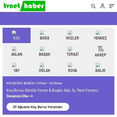
KOÇ
BOĞA
İKİZLER
YENGEÇ
ASLAN
BAŞAK
TERAZİ
AKREP
YAY
OĞLAK
KOVA
BALIK
KOÇ BURCU BUGÜN / 21 Mart - 20 Nisan
Koç Burcu Günlük Yorum & Bugün Aşk, İş, Para Yorumu
Devamını Oku
07 Ağustos Koç Burcu Yorumları