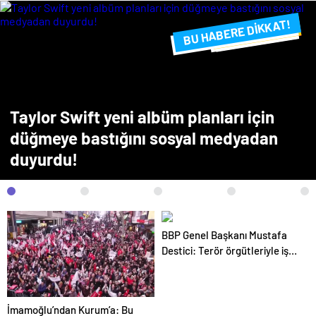
BU HABERE DİKKAT!
FLAŞ FLAŞ...
SON DAKİKA
Taylor Swift yeni albüm planları için
düğmeye bastığını sosyal medyadan
duyurdu!
BBP Genel Başkanı Mustafa
Destici: Terör örgütleriyle iş
yapılamaz
İmamoğlu’ndan Kurum’a: Bu