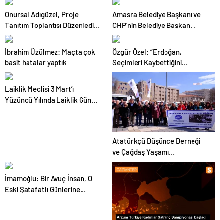
görüyorum”
Onursal Adıgüzel, Proje
Amasra Belediye Başkanı ve
Tanıtım Toplantısı Düzenledi…
CHP’nin Belediye Başkan
“Yapacağımız Projeler Tam 1
Adayı Recai Çakır’ın Seçim
Milyon 474 Bin 718 Metrekare
Ofisi Açıldı
İbrahim Üzülmez: Maçta çok
Özgür Özel: “Erdoğan,
Yer Tutuyor”
basit hatalar yaptık
Seçimleri Kaybettiğini
Görünce Geçen Sefer Yaptığı
Gibi İftiraya, Yalana, Hakarete
Laiklik Meclisi 3 Mart’ı
Sarıldı”
Yüzüncü Yılında Laiklik Günü
Olarak Kutladı
Atatürkçü Düşünce Derneği
ve Çağdaş Yaşamı
Destekleme Derneği Eskişehir
Şubeleri 3 Mart Devrim
İmamoğlu: Bir Avuç İnsan, O
Yasaları’nın 100. yıldönümünü
Eski Şatafatlı Günlerine
kutladı
Dönmek İstiyor