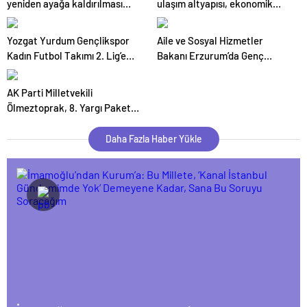
yeniden ayağa kaldırılması
ulaşım altyapısı, ekonomik
önceliğimiz
büyümenin birincil şartıdır”
Yozgat Yurdum Gençlikspor
Aile ve Sosyal Hizmetler
Kadın Futbol Takımı 2. Lig’e
Bakanı Erzurum’da Genç
Yükselmek İstiyor
Kayakçılarla Buluştu
AK Parti Milletvekili
Ölmeztoprak, 8. Yargı Paketi
hakkında açıklamalarda
bulundu
Daha Fazla Haber Yükle