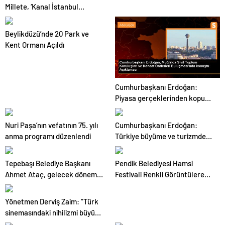
Millete, ‘Kanal İstanbul
Gündemimde Yok’ Demeyene
Kadar, Sana Bu Soruyu
Beylikdüzü’nde 20 Park ve
Soracağım
Kent Ormanı Açıldı
Cumhurbaşkanı Erdoğan:
Piyasa gerçeklerinden kopuk
fiyat artışlarına mücadele
edeceğiz
Nuri Paşa’nın vefatının 75. yılı
Cumhurbaşkanı Erdoğan:
anma programı düzenlendi
Türkiye büyüme ve turizmde
olumlu tabloyu sürdürüyor
Tepebaşı Belediye Başkanı
Pendik Belediyesi Hamsi
Ahmet Ataç, gelecek dönem
Festivali Renkli Görüntülere
projelerini tanıttı
Sahne Oldu
Yönetmen Derviş Zaim: “Türk
sinemasındaki nihilizmi büyük
dezavantaj olarak