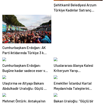
Şehitkamil Belediyesi Arzum
Türkiye Kadınlar Satranç
Şampiyonası’na Ev Sahipliği
Yapıyor
Cumhurbaşkanı Erdoğan: AK
Parti iktidarında Türkiye 3 kat
büyüdü
Cumhurbaşkanı Erdoğan:
Uluslararası Alanya Kalesi
Bugüne kadar sadece eser ve
Kriteryum Yarışı
hizmet siyaseti yaptık
Gerçekleştirildi
Ulaştırma ve Altyapı Bakanı
Emekliler İstanbul Kartal
Abdulkadir Uraloğlu: Güçlü bir
Meydanı’nda Taleplerini
ulaşım altyapısı, ekonomik
Sıraladı
büyümenin birincil şartıdır
Mehmet Öntürk: Antakya’nın
Bakan Uraloğlu: “Güçlü bir