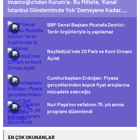
İmamoğlu’ndan Kurum’a: Bu Millete, ‘Kanal
İstanbul Gündemimde Yok’ Demeyene Kadar,
Sana Bu Soruyu Soracağım
BBP Genel Başkanı Mustafa Destici:
Terör örgütleriyle iş yapılamaz
Beylikdüzü’nde 20 Park ve Kent Ormanı
Açıldı
Cumhurbaşkanı Erdoğan: Piyasa
gerçeklerinden kopuk fiyat artışlarına
mücadele edeceğiz
Nuri Paşa’nın vefatının 75. yılı anma
programı düzenlendi
EN ÇOK OKUNANLAR