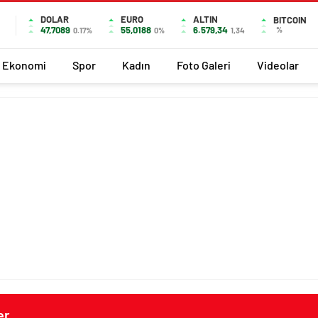
DOLAR
EURO
ALTIN
BITCOIN
47,7089
55,0188
6.579,34
%
0.17%
0%
1,34
Ekonomi
Spor
Kadın
Foto Galeri
Videolar
er