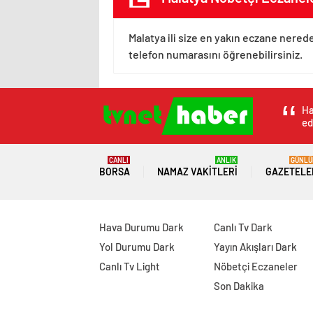
Malatya ili size en yakın eczane nerede
telefon numarasını öğrenebilirsiniz.
Ha
ed
CANLI
ANLIK
GÜNLÜ
BORSA
NAMAZ VAKITLERI
GAZETELE
Hava Durumu Dark
Canlı Tv Dark
Yol Durumu Dark
Yayın Akışları Dark
Canlı Tv Light
Nöbetçi Eczaneler
Son Dakika