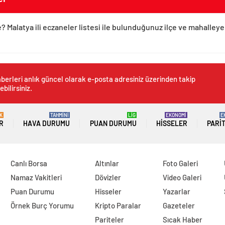
? Malatya ili eczaneler listesi ile bulunduğunuz ilçe ve mahalleye
berleri anlık güncel olarak e-posta adresiniz üzerinden takip
ebilirsiniz.
K
TAHMİNİ
LİG
EKONOMİ
E
R
HAVA DURUMU
PUAN DURUMU
HISSELER
PARI
Canlı Borsa
Altınlar
Foto Galeri
Namaz Vakitleri
Dövizler
Video Galeri
Puan Durumu
Hisseler
Yazarlar
Örnek Burç Yorumu
Kripto Paralar
Gazeteler
Pariteler
Sıcak Haber