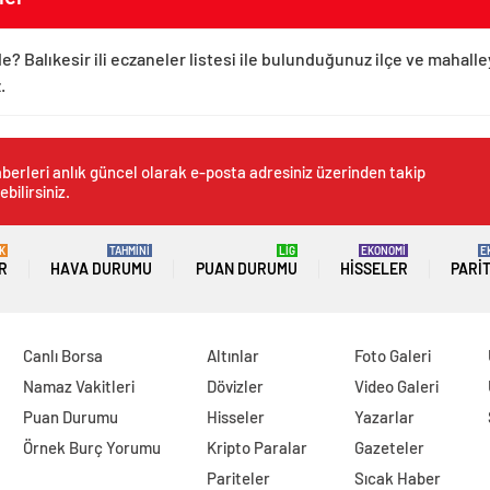
de? Balıkesir ili eczaneler listesi ile bulunduğunuz ilçe ve mahall
.
berleri anlık güncel olarak e-posta adresiniz üzerinden takip
ebilirsiniz.
K
TAHMİNİ
LİG
EKONOMİ
E
R
HAVA DURUMU
PUAN DURUMU
HISSELER
PARI
Canlı Borsa
Altınlar
Foto Galeri
Namaz Vakitleri
Dövizler
Video Galeri
Puan Durumu
Hisseler
Yazarlar
Örnek Burç Yorumu
Kripto Paralar
Gazeteler
Pariteler
Sıcak Haber