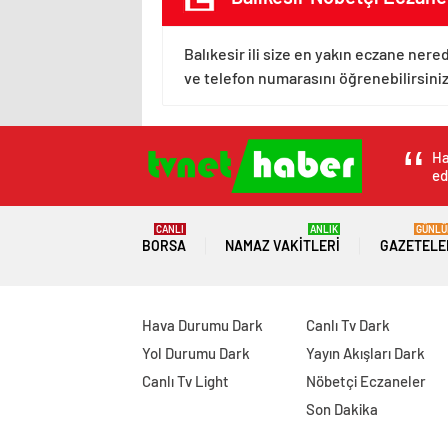
Balıkesir ili size en yakın eczane nere
ve telefon numarasını öğrenebilirsiniz
Ha
ed
CANLI
ANLIK
GÜNLÜ
BORSA
NAMAZ VAKITLERI
GAZETELE
Hava Durumu Dark
Canlı Tv Dark
Yol Durumu Dark
Yayın Akışları Dark
Canlı Tv Light
Nöbetçi Eczaneler
Son Dakika