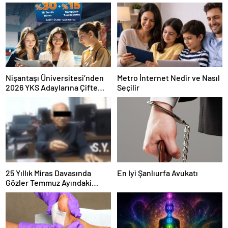
Nişantaşı Üniversitesi’nden
Metro İnternet Nedir ve Nasıl
2026 YKS Adaylarına Çifte
Seçilir
Güvence: Sabit Ücret ve
Kesintisiz Burs
25 Yıllık Miras Davasında
En Iyi Şanlıurfa Avukatı
Gözler Temmuz Ayındaki
Karar Duruşmasına Çevrildi