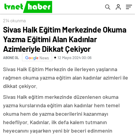
Çekiyor
Mehmet Ali Yılmaz ile Seçim Koordinasyon
Merkezi’nin açılışını yaptı
214 okunma
Sivas Halk Eğitim Merkezinde Okuma
Yazma Eğitimi Alan Kadınlar
Azimleriyle Dikkat Çekiyor
12 Mayıs 2024 00:06
ABONE OL
News
Sivas Halk Eğitim Merkezin de ilerleyen yaşlarına
rağmen okuma yazma eğitim alan kadınlar azimleri ile
dikkat çekiyor.
Sivas Halk eğitim merkezinde düzenlenen okuma
yazma kurslarında eğitim alan kadınlar hem temel
okuma hem de yazma becerilerini kazanmayı
hedefliyor. Kadınlar, ilk defa kalem tutmanın
heyecanını yaşarken yeni bir beceri edinmenin