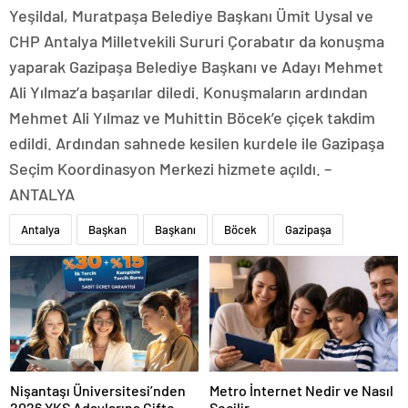
Yeşildal, Muratpaşa Belediye Başkanı Ümit Uysal ve
CHP Antalya Milletvekili Sururi Çorabatır da konuşma
yaparak Gazipaşa Belediye Başkanı ve Adayı Mehmet
Ali Yılmaz’a başarılar diledi. Konuşmaların ardından
Mehmet Ali Yılmaz ve Muhittin Böcek’e çiçek takdim
edildi. Ardından sahnede kesilen kurdele ile Gazipaşa
Seçim Koordinasyon Merkezi hizmete açıldı. –
ANTALYA
Antalya
Başkan
Başkanı
Böcek
Gazipaşa
Nişantaşı Üniversitesi’nden
Metro İnternet Nedir ve Nasıl
2026 YKS Adaylarına Çifte
Seçilir