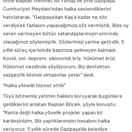
önce Başkan Mehmet Ali Yılmaz ile yine Gazipaşa
Cumhuriyet Meydanı’ndan halka seslendiklerini
hatırlatarak, “Gazipaşa’dan Kaş’a kadar ne söz
verdiysek fazlasını yapacağımıza söz vermiştik. Bize oy
veren vermeyen bütün vatandaşlarımızın emrinde
olacağımızı söylemiştik. Sözlerimizi yerine getirdik. 5
yıllık süreç içerisinde başımıza gelmeyen kalmadı.
Kovid, sel, deprem, ekonomik kriz, hükümet krizi.
Hükümet nezdinde söylüyorum, Biz destekten
vazgeçtik köstek olmasınlar yeter” dedi.
“Halka yönelik hizmet ettik”
Tüyü bitmemiş yetimin hakkını koruyarak bugünlere
geldiklerini anlatan Başkan Böcek, şöyle konuştu:
“Ranta değil halka yönelik projeler yapan bir
kardeşinizim. Biz yaptıklarımızın hesabını halka
veriyoruz. 5 yıllık sürede Gazipaşa’da belediye