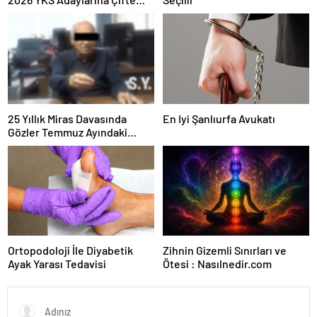
Güvence: Sabit Ücret ve
Kesintisiz Burs
25 Yıllık Miras Davasında
En Iyi Şanlıurfa Avukatı
Gözler Temmuz Ayındaki
Karar Duruşmasına Çevrildi
Ortopodoloji İle Diyabetik
Zihnin Gizemli Sınırları ve
Ayak Yarası Tedavisi
Ötesi : Nasılnedir.com