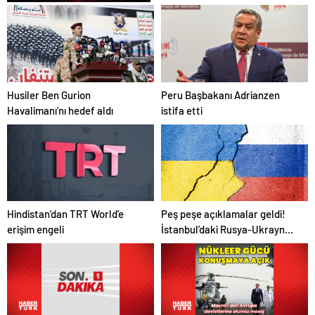
Zihnin Gizemli Sınırları ve
Ötesi : Nasılnedir.com
Husiler Ben Gurion
Peru Başbakanı Adrianzen
Havalimanı’nı hedef aldı
istifa etti
Hindistan’dan TRT World’e
Peş peşe açıklamalar geldi!
erişim engeli
İstanbul’daki Rusya-Ukrayna
görüşmelerine kimler
katılacak?