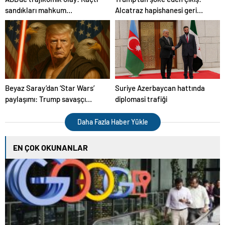
sandıkları mahkum…
Alcatraz hapishanesi geri
dönüyor
Beyaz Saray’dan ‘Star Wars’
Suriye Azerbaycan hattında
paylaşımı: Trump savaşçı
diplomasi trafiği
olarak tasvir edildi
Daha Fazla Haber Yükle
EN ÇOK OKUNANLAR