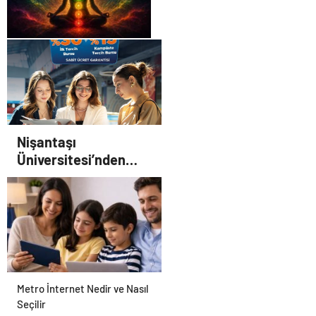
Zihnin Gizemli Sınırları ve
Ötesi : Nasılnedir.com
Nişantaşı
Üniversitesi’nden
2026 YKS Adaylarına
Çifte Güvence: Sabit
Ücret ve Kesintisiz
Burs
Metro İnternet Nedir ve Nasıl
Seçilir