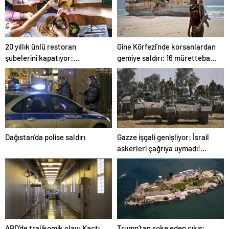
20 yıllık ünlü restoran
Gine Körfezi’nde korsanlardan
şubelerini kapatıyor:
gemiye saldırı: 16 mürettebat
Müşterilerine duygusal veda
kaçırıldı
Dağıstan’da polise saldırı
Gazze işgali genişliyor: İsrail
askerleri çağrıya uymadı!
Husiler’den Siyonistlere
abluka
ABD’de trajikomik olay: Kaçtı
Trump’tan şoke eden çıkış: