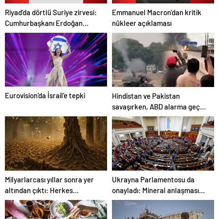
Riyad’da dörtlü Suriye zirvesi:
Emmanuel Macron’dan kritik
Cumhurbaşkanı Erdoğan
nükleer açıklaması
Trump, Selman ve Şara ile
görüştü
Eurovision’da İsrail’e tepki
Hindistan ve Pakistan
savaşırken, ABD alarma geçti:
‘Bölgeler tahliye ediliyor’
Milyarlarcası yıllar sonra yer
Ukrayna Parlamentosu da
altından çıktı: Herkes
onayladı: Mineral anlaşması
şikayetçi ama çözüm yok
devreye girdi