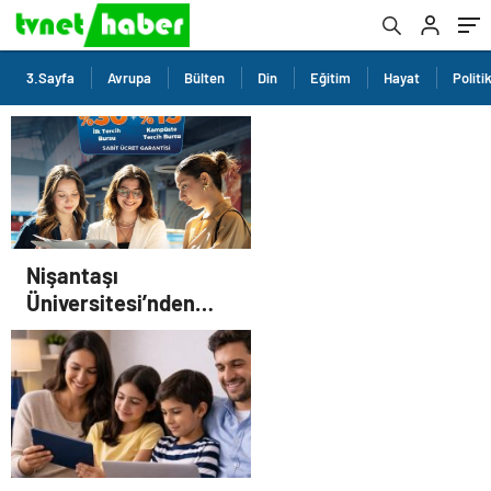
3.Sayfa
Avrupa
Bülten
Din
Eğitim
Hayat
Politi
Nişantaşı
Üniversitesi’nden
2026 YKS Adaylarına
Çifte Güvence: Sabit
Ücret ve Kesintisiz
Burs