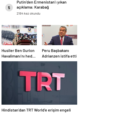
Putin’den Ermenistan’ı yıkan
açıklama: Karabağ
5
Azerbaycan’ın ayrılmaz bir
2164 kez okundu
parçasıdır!
Husiler Ben Gurion
Peru Başbakanı
Havalimanı’nı hedef
Adrianzen istifa etti
aldı
Hindistan’dan TRT World’e erişim engeli