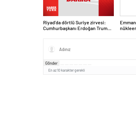
Riyad’da dörtlü Suriye zirvesi:
Emmanu
Cumhurbaşkanı Erdoğan Trump,
nükleer
Selman ve Şara ile görüştü
Gönder
En az 10 karakter gerekli