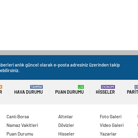
berleri anlık güncel olarak e-posta adresiniz üzerinden takip
ebilirsiniz.
K
TAHMİNİ
LİG
EKONOMİ
E
R
HAVA DURUMU
PUAN DURUMU
HISSELER
PARI
Canlı Borsa
Altınlar
Foto Galeri
Namaz Vakitleri
Dövizler
Video Galeri
Puan Durumu
Hisseler
Yazarlar