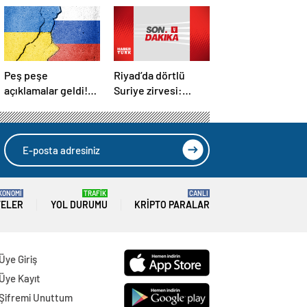
Peş peşe
Riyad’da dörtlü
açıklamalar geldi!
Suriye zirvesi:
İstanbul’daki Rusya-
Cumhurbaşkanı
Ukrayna
Erdoğan Trump,
görüşmelerine
Selman ve Şara ile
kimler katılacak?
görüştü
KONOMİ
TRAFİK
CANLI
TELER
YOL DURUMU
KRIPTO PARALAR
Üye Giriş
Üye Kayıt
Şifremi Unuttum