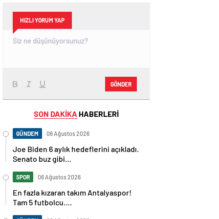
HIZLI YORUM YAP
GÖNDER
SON DAKİKA
HABERLERİ
GÜNDEM
06 Ağustos 2026
Joe Biden 6 aylık hedeflerini açıkladı.
Senato buz gibi…
SPOR
06 Ağustos 2026
En fazla kızaran takım Antalyaspor!
Tam 5 futbolcu….