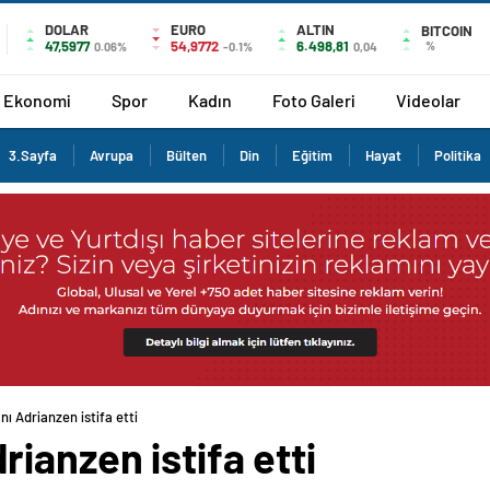
DOLAR
EURO
ALTIN
BITCOIN
47,5977
54,9772
6.498,81
%
0.06%
-0.1%
0,04
Ekonomi
Spor
Kadın
Foto Galeri
Videolar
3.Sayfa
Avrupa
Bülten
Din
Eğitim
Hayat
Politika
ı Adrianzen istifa etti
ianzen istifa etti