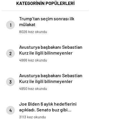
KATEGORİNİN POPÜLERLERİ
Trump’tan seçim sonrası ilk
mülakat
1
8026 kez okundu
Avusturya başbakanı Sebastian
Kurz ile ilgili bilinmeyenler
2
4966 kez okundu
Avusturya başbakanı Sebastian
Kurz ile ilgili bilinmeyenler
3
4950 kez okundu
Joe Biden 6 aylık hedeflerini
açıkladı. Senato buz gibi…
4
3113 kez okundu