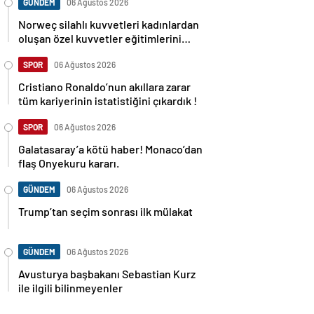
GÜNDEM
06 Ağustos 2026
Norweç silahlı kuvvetleri kadınlardan
oluşan özel kuvvetler eğitimlerini
başlattı.
SPOR
06 Ağustos 2026
Cristiano Ronaldo’nun akıllara zarar
tüm kariyerinin istatistiğini çıkardık !
SPOR
06 Ağustos 2026
Galatasaray’a kötü haber! Monaco’dan
flaş Onyekuru kararı.
GÜNDEM
06 Ağustos 2026
Trump’tan seçim sonrası ilk mülakat
GÜNDEM
06 Ağustos 2026
Avusturya başbakanı Sebastian Kurz
ile ilgili bilinmeyenler