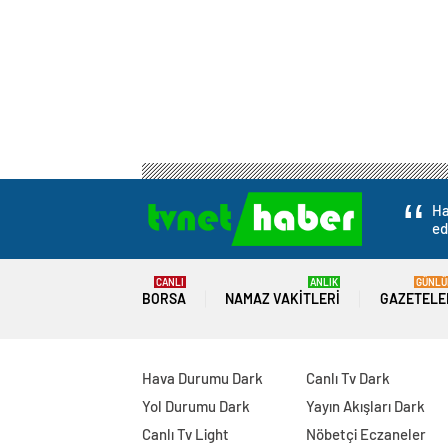
Ha
ed
CANLI
ANLIK
GÜNLÜ
BORSA
NAMAZ VAKITLERI
GAZETELE
Hava Durumu Dark
Canlı Tv Dark
Yol Durumu Dark
Yayın Akışları Dark
Canlı Tv Light
Nöbetçi Eczaneler