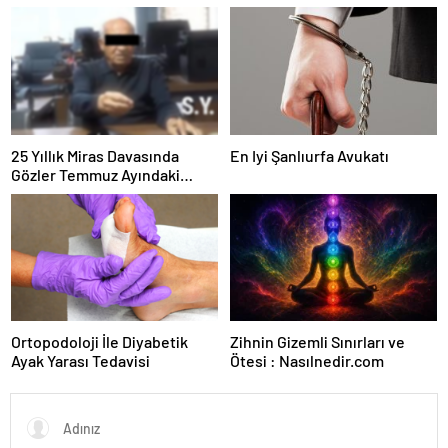
Güvence: Sabit Ücret ve
Kesintisiz Burs
25 Yıllık Miras Davasında
En Iyi Şanlıurfa Avukatı
Gözler Temmuz Ayındaki
Karar Duruşmasına Çevrildi
Ortopodoloji İle Diyabetik
Zihnin Gizemli Sınırları ve
Ayak Yarası Tedavisi
Ötesi : Nasılnedir.com