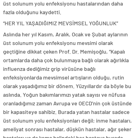
üst solunum yolu enfeksiyonu hastalarından daha
fazla olduğunu kaydetti.
“HER YIL YAŞADIĞIMIZ MEVSİMSEL YOĞUNLUK”
Aslında her yıl Kasım, Aralık, Ocak ve Şubat aylarının
üst solunum yolu enfeksiyonu mevsimi olarak
geçtiğine dikkat çeken Prof. Dr. Memişoğlu, “Kapalı
ortamlarda daha çok bulunmaya bağlı olarak ağırlıkla
influenza dediğimiz grip virüsüne bağlı
enfeksiyonlarda mevsimsel artışların olduğu, rutin
olarak yaşadığımız bir dönem. Yüzyıllardır da böyle bu
aslında. Yoğun bakımlarımızı yatak sayısı ve nüfusa
oranladığımız zaman Avrupa ve OECD’nin çok üstünde
bir kapasiteye sahibiz. Burada yatan hastalar sadece
üst solunum yolu enfeksiyonları değil; inme hastaları,
ameliyat sonrası hastalar, düşkün hastalar, ağır şeker
hastaları ya da koma halindeki her hastaya burada