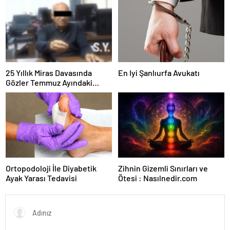
Kesintisiz Burs
25 Yıllık Miras Davasında
En Iyi Şanlıurfa Avukatı
Gözler Temmuz Ayındaki
Karar Duruşmasına Çevrildi
Ortopodoloji İle Diyabetik
Zihnin Gizemli Sınırları ve
Ayak Yarası Tedavisi
Ötesi : Nasılnedir.com