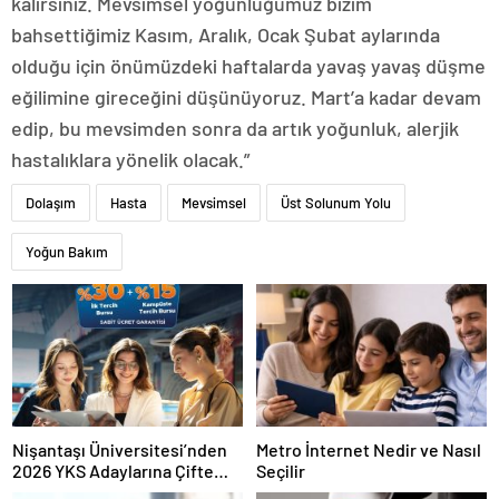
kalırsınız. Mevsimsel yoğunluğumuz bizim
bahsettiğimiz Kasım, Aralık, Ocak Şubat aylarında
olduğu için önümüzdeki haftalarda yavaş yavaş düşme
eğilimine gireceğini düşünüyoruz. Mart’a kadar devam
edip, bu mevsimden sonra da artık yoğunluk, alerjik
hastalıklara yönelik olacak.”
Dolaşım
Hasta
Mevsimsel
Üst Solunum Yolu
Yoğun Bakım
Nişantaşı Üniversitesi’nden
Metro İnternet Nedir ve Nasıl
2026 YKS Adaylarına Çifte
Seçilir
Güvence: Sabit Ücret ve