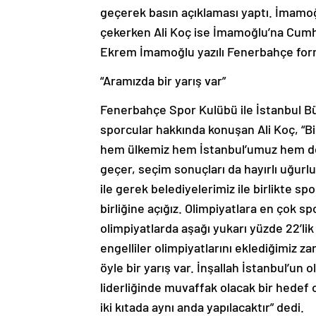
geçerek basın açıklaması yaptı. İmamoğl
çekerken Ali Koç ise İmamoğlu’na Cumhur
Ekrem İmamoğlu yazılı Fenerbahçe form
“Aramızda bir yarış var”
Fenerbahçe Spor Kulübü ile İstanbul Bü
sporcular hakkında konuşan Ali Koç, “B
hem ülkemiz hem İstanbul’umuz hem de K
geçer, seçim sonuçları da hayırlı uğurl
ile gerek belediyelerimiz ile birlikte sp
birliğine açığız. Olimpiyatlara en çok 
olimpiyatlarda aşağı yukarı yüzde 22’li
engelliler olimpiyatlarını eklediğimiz 
öyle bir yarış var. İnşallah İstanbul’un
liderliğinde muvaffak olacak bir hedef o
iki kıtada aynı anda yapılacaktır” dedi.