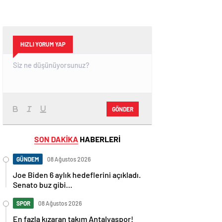
HIZLI YORUM YAP
GÖNDER
SON DAKİKA
HABERLERİ
GÜNDEM
08 Ağustos 2026
Joe Biden 6 aylık hedeflerini açıkladı.
Senato buz gibi…
SPOR
08 Ağustos 2026
En fazla kızaran takım Antalyaspor!