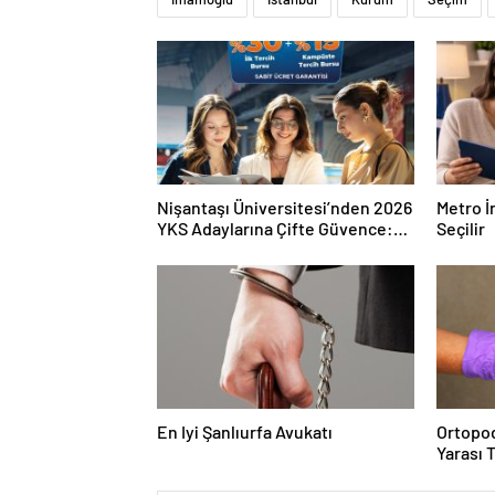
Nişantaşı Üniversitesi’nden 2026
Metro İ
YKS Adaylarına Çifte Güvence:
Seçilir
Sabit Ücret ve Kesintisiz Burs
En Iyi Şanlıurfa Avukatı
Ortopod
Yarası 