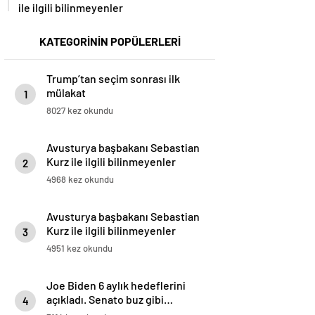
ile ilgili bilinmeyenler
KATEGORİNİN POPÜLERLERİ
Trump’tan seçim sonrası ilk
mülakat
1
8027 kez okundu
Avusturya başbakanı Sebastian
Kurz ile ilgili bilinmeyenler
2
4968 kez okundu
Avusturya başbakanı Sebastian
Kurz ile ilgili bilinmeyenler
3
4951 kez okundu
Joe Biden 6 aylık hedeflerini
açıkladı. Senato buz gibi…
4