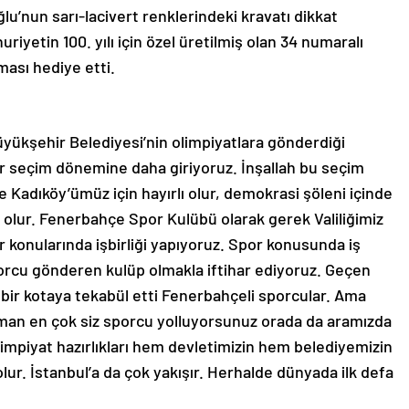
u’nun sarı-lacivert renklerindeki kravatı dikkat
iyetin 100. yılı için özel üretilmiş olan 34 numaralı
ası hediye etti.
yükşehir Belediyesi’nin olimpiyatlara gönderdiği
ir seçim dönemine daha giriyoruz. İnşallah bu seçim
adıköy’ümüz için hayırlı olur, demokrasi şöleni içinde
u olur. Fenerbahçe Spor Kulübü olarak gerek Valiliğimiz
or konularında işbirliği yapıyoruz. Spor konusunda iş
sporcu gönderen kulüp olmakla iftihar ediyoruz. Geçen
k bir kotaya tekabül etti Fenerbahçeli sporcular. Ama
zaman en çok siz sporcu yolluyorsunuz orada da aramızda
 olimpiyat hazırlıkları hem devletimizin hem belediyemizin
lur. İstanbul’a da çok yakışır. Herhalde dünyada ilk defa