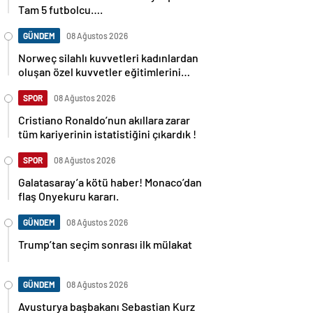
Tam 5 futbolcu….
GÜNDEM
08 Ağustos 2026
Norweç silahlı kuvvetleri kadınlardan
oluşan özel kuvvetler eğitimlerini
başlattı.
SPOR
08 Ağustos 2026
Cristiano Ronaldo’nun akıllara zarar
tüm kariyerinin istatistiğini çıkardık !
SPOR
08 Ağustos 2026
Galatasaray’a kötü haber! Monaco’dan
flaş Onyekuru kararı.
GÜNDEM
08 Ağustos 2026
Trump’tan seçim sonrası ilk mülakat
GÜNDEM
08 Ağustos 2026
Avusturya başbakanı Sebastian Kurz