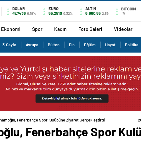
DOLAR
EURO
ALTIN
BITCOIN
47,7436
55,2510
6.660,55
%
0.18%
0.32%
2,59
Ekonomi
Spor
Kadın
Foto Galeri
Videolar
3.Sayfa
Avrupa
Bülten
Din
Eğitim
Hayat
Politika
mamoğlu, Fenerbahçe Spor Kulübüne Ziyaret Gerçekleştirdi
2
ğlu, Fenerbahçe Spor Kulü