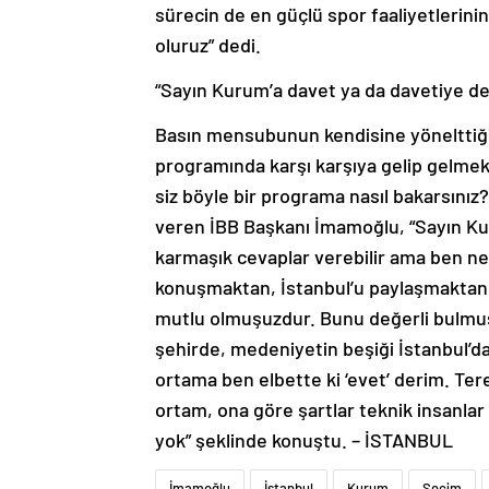
sürecin de en güçlü spor faaliyetlerinin 
oluruz” dedi.
“Sayın Kurum’a davet ya da davetiye de
Basın mensubunun kendisine yönelttiği 
programında karşı karşıya gelip gelmek 
siz böyle bir programa nasıl bakarsınız
veren İBB Başkanı İmamoğlu, “Sayın Ku
karmaşık cevaplar verebilir ama ben ne
konuşmaktan, İstanbul’u paylaşmaktan, İ
mutlu olmuşuzdur. Bunu değerli bulmuş
şehirde, medeniyetin beşiği İstanbul’da,
ortama ben elbette ki ‘evet’ derim. Ter
ortam, ona göre şartlar teknik insanlar 
yok” şeklinde konuştu. – İSTANBUL
İmamoğlu
İstanbul
Kurum
Seçim