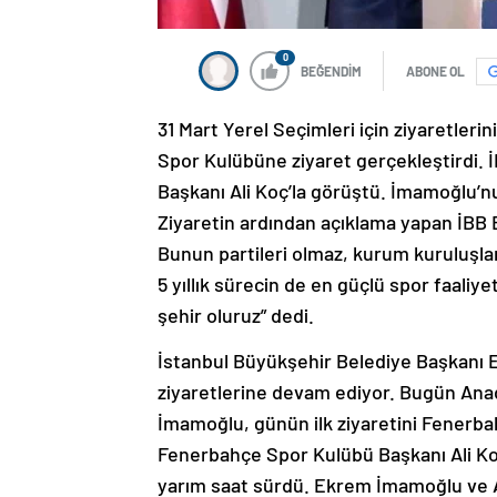
0
BEĞENDİM
ABONE OL
31 Mart Yerel Seçimleri için ziyaretle
Spor Kulübüne ziyaret gerçekleştirdi.
Başkanı Ali Koç’la görüştü. İmamoğlu’nun
Ziyaretin ardından açıklama yapan İBB B
Bunun partileri olmaz, kurum kuruluşlar
5 yıllık sürecin de en güçlü spor faaliye
şehir oluruz” dedi.
İstanbul Büyükşehir Belediye Başkanı 
ziyaretlerine devam ediyor. Bugün Anad
İmamoğlu, günün ilk ziyaretini Fenerb
Fenerbahçe Spor Kulübü Başkanı Ali Koç
yarım saat sürdü. Ekrem İmamoğlu ve Al