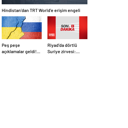
Hindistan’dan TRT World’e erişim engeli
Peş peşe
Riyad’da dörtlü
açıklamalar geldi!
Suriye zirvesi:
İstanbul’daki Rusya-
Cumhurbaşkanı
Ukrayna
Erdoğan Trump,
görüşmelerine
Selman ve Şara ile
kimler katılacak?
görüştü