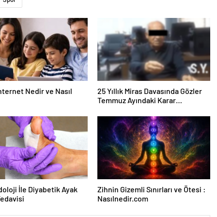
nternet Nedir ve Nasıl
25 Yıllık Miras Davasında Gözler
Temmuz Ayındaki Karar
Duruşmasına Çevrildi
oloji İle Diyabetik Ayak
Zihnin Gizemli Sınırları ve Ötesi :
Tedavisi
Nasılnedir.com