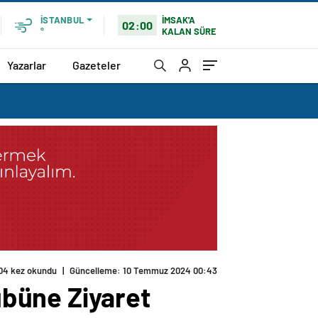
İMSAK'A
İSTANBUL
02:00
KALAN SÜRE
°
Yazarlar
Gazeteler
04 kez okundu
|
Güncelleme: 10 Temmuz 2024 00:43
büne Ziyaret