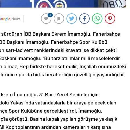
0
News
rini sürdüren İBB Başkanı Ekrem İmamoğlu, Fenerbahçe
 İBB Başkanı İmamoğlu, Fenerbahçe Spor Kulübü
 sarı-lacivert renklerindeki kravatı ise dikkat çekti.
aşkanı İmamoğlu, “Bu tarz atılımlar milli meselelerdir.
ı olmaz. Hep birlikte hareket edilir. İnşallah önümüzdeki
tlerinin sporda birlik beraberliğin güzelliğin yaşandığı bir
Ekrem İmamoğlu, 31 Mart Yerel Seçimler için
olu Yakası’nda vatandaşlarla bir araya gelecek olan
ahçe Spor Kulübüne gerçekleştirdi. İmamoğlu,
’la görüştü. Basına kapalı yapılan görüşme yaklaşık
i Koç toplantının ardından kameraların karşısına