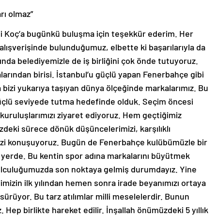
rı olmaz”
li Koç’a bugünkü buluşma için teşekkür ederim. Her
ışverişinde bulunduğumuz, elbette ki başarılarıyla da
a belediyemizle de iş birliğini çok önde tutuyoruz.
arından birisi. İstanbul’u güçlü yapan Fenerbahçe gibi
 bizi yukarıya taşıyan dünya ölçeğinde markalarımız. Bu
güçlü seviyede tutma hedefinde olduk. Seçim öncesi
kuruluşlarımızı ziyaret ediyoruz. Hem geçtiğimiz
eki sürece dönük düşüncelerimizi, karşılıklı
rimizi konuşuyoruz. Bugün de Fenerbahçe kulübümüzle bir
ir yerde. Bu kentin spor adına markalarını büyütmek
yolculuğumuzda son noktaya gelmiş durumdayız. Yine
ğimizin ilk yılından hemen sonra irade beyanımızı ortaya
rüyor. Bu tarz atılımlar milli meselelerdir. Bunun
 Hep birlikte hareket edilir. İnşallah önümüzdeki 5 yıllık