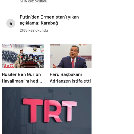
3114 kez okundu
Putin’den Ermenistan’ı yıkan
açıklama: Karabağ
5
Azerbaycan’ın ayrılmaz bir
2165 kez okundu
parçasıdır!
Husiler Ben Gurion
Peru Başbakanı
Havalimanı’nı hedef
Adrianzen istifa etti
aldı