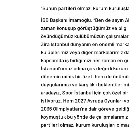
“Bunun partileri olmaz, kurum kuruluşla
İBB Başkanı İmamoğlu, “Ben de sayın A
zaman konuşup görüştüğümüz ve bilgi al
övündüğümüz kulübümüzün çalışmalarınd
Zira İstanbul dünyanın en önemli markal
kulüplerimiz veya diğer markalarımız da
kapsamda iş birliğimizi her zaman en 
İstanbul’umuz adına çok değerli kurum 
dönemin minik bir özeti hem de önümüzd
duygularımızı ve karşılıklı beklentile
aradayız. Spor İstanbul için çok özel b
istiyoruz. Hem 2027 Avrupa Oyunları 
2036 Olimpiyatları’na dair göreve geldi
koymuştuk bu yönde de çalışmalarımız sü
partileri olmaz, kurum kuruluşları olmaz.