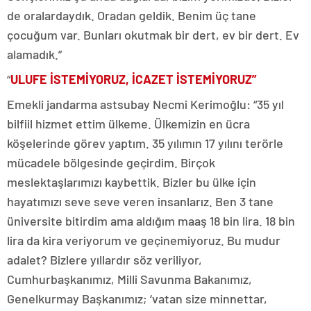
de oralardaydık. Oradan geldik. Benim üç tane
çocuğum var. Bunları okutmak bir dert, ev bir dert. Ev
alamadık.”
“
ULUFE İSTEMİYORUZ, İCAZET İSTEMİYORUZ”
Emekli jandarma astsubay Necmi Kerimoğlu: “35 yıl
bilfiil hizmet ettim ülkeme. Ülkemizin en ücra
köşelerinde görev yaptım. 35 yılımın 17 yılını terörle
mücadele bölgesinde geçirdim. Birçok
meslektaşlarımızı kaybettik. Bizler bu ülke için
hayatımızı seve seve veren insanlarız. Ben 3 tane
üniversite bitirdim ama aldığım maaş 18 bin lira. 18 bin
lira da kira veriyorum ve geçinemiyoruz. Bu mudur
adalet? Bizlere yıllardır söz veriliyor,
Cumhurbaşkanımız, Milli Savunma Bakanımız,
Genelkurmay Başkanımız; ‘vatan size minnettar,