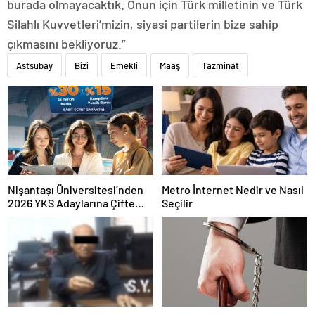
burada olmayacaktık. Onun için Türk milletinin ve Türk
Silahlı Kuvvetleri’mizin, siyasi partilerin bize sahip
çıkmasını bekliyoruz.”
Astsubay
Bizi
Emekli
Maaş
Tazminat
Nişantaşı Üniversitesi’nden
Metro İnternet Nedir ve Nasıl
2026 YKS Adaylarına Çifte
Seçilir
Güvence: Sabit Ücret ve
Kesintisiz Burs