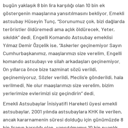
bugün yaklaşık 8 bin lira karşılığı olan 10 bin ek
göstergenin maaşlarına yansıtılmasını bekliyor. Emekli
astsubay Hüseyin Tunç, “Sorunumuz çok, bizi dağlarda
teröristler öldüremedi ama açlık öldürecek. Yeter,
sıkıldık” dedi. Engelli Komando Astsubay emeklisi
Yılmaz Demir Özçelik ise, “Askerler geçinemiyor Sayın
Cumhurbaşkanımız, maaşlarımızı size verelim. Engelli
komando astsubayı ve silah arkadaşları geçinemiyor.
On yıllarca önce bize tazminat sözü verildi,
geçinemiyoruz. Sözler verildi, Meclis’e gönderildi, hala
verilmedi. Ne olur maaşlarımızı size verelim, bizim
yerlerimize evlerimizi siz geçindirin” dedi.
Emekli Astsubaylar İnisiyatifi Hareketi üyesi emekli
astsubaylar, 2001 yılında astsubaylara KHK ile verilen,
ancak kararnamenin süresi dolduğu için günümüzde 8
bin liranın karşılığı olan, yansıtılmamış 10 bin puanlık