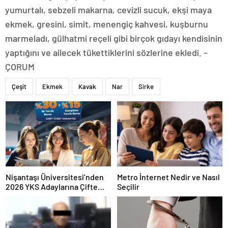
yumurtalı, sebzeli makarna, cevizli sucuk, ekşi maya
ekmek, gresini, simit, menengiç kahvesi, kuşburnu
marmeladı, gülhatmi reçeli gibi birçok gıdayı kendisinin
yaptığını ve ailecek tükettiklerini sözlerine ekledi. –
ÇORUM
Çeşit
Ekmek
Kavak
Nar
Sirke
Nişantaşı Üniversitesi’nden
Metro İnternet Nedir ve Nasıl
2026 YKS Adaylarına Çifte
Seçilir
Güvence: Sabit Ücret ve
Kesintisiz Burs