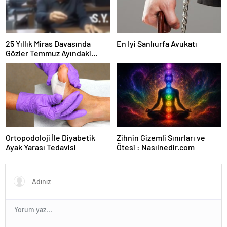
25 Yıllık Miras Davasında
En Iyi Şanlıurfa Avukatı
Gözler Temmuz Ayındaki
Karar Duruşmasına Çevrildi
Ortopodoloji İle Diyabetik
Zihnin Gizemli Sınırları ve
Ayak Yarası Tedavisi
Ötesi : Nasılnedir.com