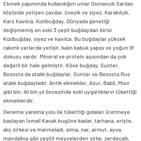
Ekmek yapımında kullandığım unlar Osmancık Sarılan
köyünde yetişen çavdar, üveyik ve siyez, Karakılçık,
Kars Kavılca, Kızılbuğday. Dünyada genetiği
değişmemiş en eski 3 çeşit buğdaydan birisi
Kızılbuğday, siyez ve kavılca. Bu buğdaylar yüksek
rakımlı yerlerde yetişir, kalın kabuk yapısı ve yoğun lif
dokusu vardır. Mineral ve protein açısından da çok
değerli bir hale gelmiştir. Köse buğday, Sunter,
Bezosta da atalık buğdaylar. Sunter ve Bezosta Rus
atalık buğdayladır. Antik ekmekler, Asur, Babil, Mısır
gibi bin, iki bin yıl öncesinde eski uygarlıkların tükettiği
ekmeklerdir.
Deneme yanılma yolu ile tükettiği gıdaları üretmeye
başlayan İsmail Kavak bugüne kadar, tarhana, erişte,
alıç sirkesi ve marmeladı, elma, nar, armut, ayva,
mandalina gibi çeşitli meyvelerden sirke, zerdeçallı,