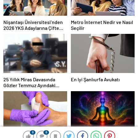
Nişantaşı Üniversitesi’nden
Metro İnternet Nedir ve Nasıl
2026 YKS Adaylarına Çifte
Seçilir
Güvence: Sabit Ücret ve
Kesintisiz Burs
25 Yıllık Miras Davasında
En Iyi Şanlıurfa Avukatı
Gözler Temmuz Ayındaki
Karar Duruşmasına Çevrildi
0
0
0
0
Ortopodoloji İle Diyabetik
Zihnin Gizemli Sınırları ve