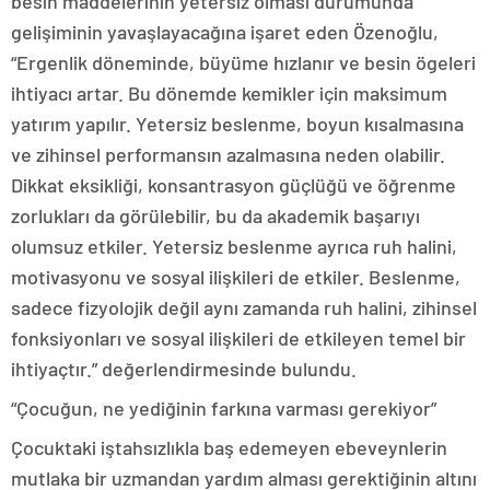
besin maddelerinin yetersiz olması durumunda
gelişiminin yavaşlayacağına işaret eden Özenoğlu,
“Ergenlik döneminde, büyüme hızlanır ve besin ögeleri
ihtiyacı artar. Bu dönemde kemikler için maksimum
yatırım yapılır. Yetersiz beslenme, boyun kısalmasına
ve zihinsel performansın azalmasına neden olabilir.
Dikkat eksikliği, konsantrasyon güçlüğü ve öğrenme
zorlukları da görülebilir, bu da akademik başarıyı
olumsuz etkiler. Yetersiz beslenme ayrıca ruh halini,
motivasyonu ve sosyal ilişkileri de etkiler. Beslenme,
sadece fizyolojik değil aynı zamanda ruh halini, zihinsel
fonksiyonları ve sosyal ilişkileri de etkileyen temel bir
ihtiyaçtır.” değerlendirmesinde bulundu.
“Çocuğun, ne yediğinin farkına varması gerekiyor”
Çocuktaki iştahsızlıkla baş edemeyen ebeveynlerin
mutlaka bir uzmandan yardım alması gerektiğinin altını