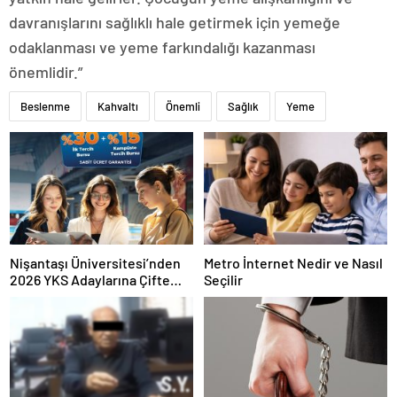
davranışlarını sağlıklı hale getirmek için yemeğe
odaklanması ve yeme farkındalığı kazanması
önemlidir.”
Beslenme
Kahvaltı
Önemli
Sağlık
Yeme
Nişantaşı Üniversitesi’nden
Metro İnternet Nedir ve Nasıl
2026 YKS Adaylarına Çifte
Seçilir
Güvence: Sabit Ücret ve
Kesintisiz Burs