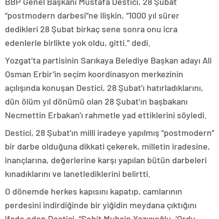
BBP Genel Başkanı Mustafa Destici, 28 Şubat
“postmodern darbesi”ne ilişkin, “1000 yıl sürer
dedikleri 28 Şubat birkaç sene sonra onu icra
edenlerle birlikte yok oldu, gitti.” dedi.
Yozgat’ta partisinin Sarıkaya Belediye Başkan adayı Ali
Osman Erbir’in seçim koordinasyon merkezinin
açılışında konuşan Destici, 28 Şubat’ı hatırladıklarını,
dün ölüm yıl dönümü olan 28 Şubat’ın başbakanı
Necmettin Erbakan’ı rahmetle yad ettiklerini söyledi.
Destici, 28 Şubat’ın milli iradeye yapılmış “postmodern”
bir darbe olduğuna dikkati çekerek, milletin iradesine,
inançlarına, değerlerine karşı yapılan bütün darbeleri
kınadıklarını ve lanetlediklerini belirtti.
O dönemde herkes kapısını kapatıp, camlarının
perdesini indirdiğinde bir yiğidin meydana çıktığını
ifade eden Destici, “Şehit Muhsin Yazıcıoğlu, ‘Ordu