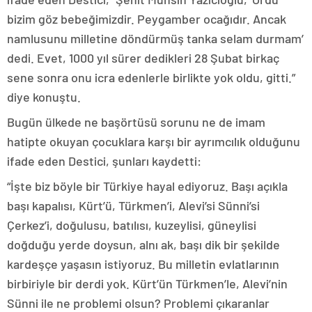
bizim göz bebeğimizdir. Peygamber ocağıdır. Ancak
namlusunu milletine döndürmüş tanka selam durmam’
dedi. Evet, 1000 yıl sürer dedikleri 28 Şubat birkaç
sene sonra onu icra edenlerle birlikte yok oldu, gitti.”
diye konuştu.
Bugün ülkede ne başörtüsü sorunu ne de imam
hatipte okuyan çocuklara karşı bir ayrımcılık olduğunu
ifade eden Destici, şunları kaydetti:
“İşte biz böyle bir Türkiye hayal ediyoruz. Başı açıkla
başı kapalısı, Kürt’ü, Türkmen’i, Alevi’si Sünni’si
Çerkez’i, doğulusu, batılısı, kuzeylisi, güneylisi
doğduğu yerde doysun, alnı ak, başı dik bir şekilde
kardeşçe yaşasın istiyoruz. Bu milletin evlatlarının
birbiriyle bir derdi yok. Kürt’ün Türkmen’le, Alevi’nin
Sünni ile ne problemi olsun? Problemi çıkaranlar