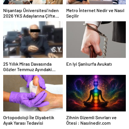
Nişantaşı Üniversitesi’nden
Metro İnternet Nedir ve Nasıl
2026 YKS Adaylarına Çifte
Seçilir
Güvence: Sabit Ücret ve
Kesintisiz Burs
25 Yıllık Miras Davasında
En Iyi Şanlıurfa Avukatı
Gözler Temmuz Ayındaki
Karar Duruşmasına Çevrildi
Ortopodoloji İle Diyabetik
Zihnin Gizemli Sınırları ve
Ayak Yarası Tedavisi
Ötesi : Nasılnedir.com