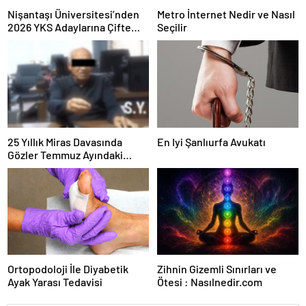
Nişantaşı Üniversitesi’nden
Metro İnternet Nedir ve Nasıl
2026 YKS Adaylarına Çifte
Seçilir
Güvence: Sabit Ücret ve
Kesintisiz Burs
25 Yıllık Miras Davasında
En Iyi Şanlıurfa Avukatı
Gözler Temmuz Ayındaki
Karar Duruşmasına Çevrildi
Ortopodoloji İle Diyabetik
Zihnin Gizemli Sınırları ve
Ayak Yarası Tedavisi
Ötesi : Nasılnedir.com