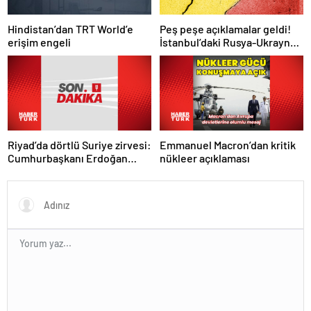
Hindistan’dan TRT World’e
Peş peşe açıklamalar geldi!
erişim engeli
İstanbul’daki Rusya-Ukrayna
görüşmelerine kimler
katılacak?
Riyad’da dörtlü Suriye zirvesi:
Emmanuel Macron’dan kritik
Cumhurbaşkanı Erdoğan
nükleer açıklaması
Trump, Selman ve Şara ile
görüştü