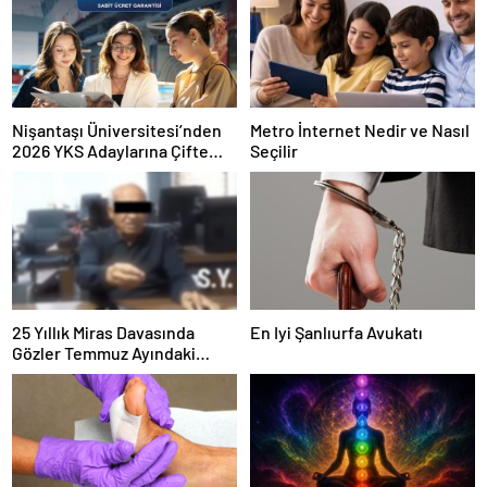
Nişantaşı Üniversitesi’nden
Metro İnternet Nedir ve Nasıl
2026 YKS Adaylarına Çifte
Seçilir
Güvence: Sabit Ücret ve
Kesintisiz Burs
25 Yıllık Miras Davasında
En Iyi Şanlıurfa Avukatı
Gözler Temmuz Ayındaki
Karar Duruşmasına Çevrildi