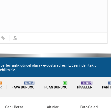
berleri anlık güncel olarak e-posta adresiniz üzerinden takip
ebilirsiniz.
K
TAHMİNİ
LİG
EKONOMİ
E
R
HAVA DURUMU
PUAN DURUMU
HISSELER
PARI
Canlı Borsa
Altınlar
Foto Galeri