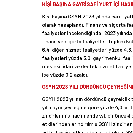
KİŞİ BAŞINA GAYRİSAFİ YURT İÇİ HASI
Kişi başına GSYH 2023 yılında cari fiyatl
olarak hesaplandı. Finans ve sigorta faa
faaliyetler incelendiğinde; 2023 yılında
finans ve sigorta faaliyetleri toplam k
6,4, diğer hizmet faaliyetleri yüzde 4,6
faaliyetleri yüzde 3,8, gayrimenkul faaliy
mesleki, idari ve destek hizmet faaliyet
ise yüzde 0,2 azaldı.
GSYH 2023 YILI DÖRDÜNCÜ ÇEYREĞİN
GSYH 2023 yılının dördüncü çeyrek ilk t
yılın aynı çeyreğine göre yüzde 4,0 art
zincirlenmiş hacim endeksi, bir önceki
etkilerinden arındırılmış GSYH zincirle
arttı. Takvim etkisinden arındırılmış G