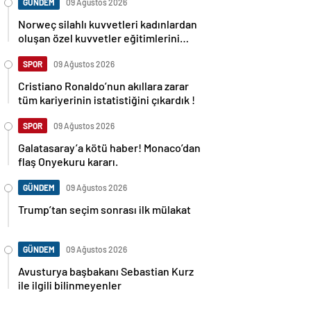
GÜNDEM
09 Ağustos 2026
Norweç silahlı kuvvetleri kadınlardan
oluşan özel kuvvetler eğitimlerini
başlattı.
SPOR
09 Ağustos 2026
Cristiano Ronaldo’nun akıllara zarar
tüm kariyerinin istatistiğini çıkardık !
SPOR
09 Ağustos 2026
Galatasaray’a kötü haber! Monaco’dan
flaş Onyekuru kararı.
GÜNDEM
09 Ağustos 2026
Trump’tan seçim sonrası ilk mülakat
GÜNDEM
09 Ağustos 2026
Avusturya başbakanı Sebastian Kurz
ile ilgili bilinmeyenler