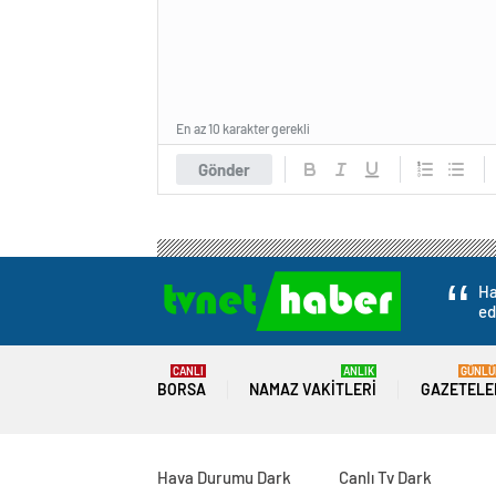
En az 10 karakter gerekli
Gönder
Ha
ed
CANLI
ANLIK
GÜNLÜ
BORSA
NAMAZ VAKITLERI
GAZETELE
Hava Durumu Dark
Canlı Tv Dark