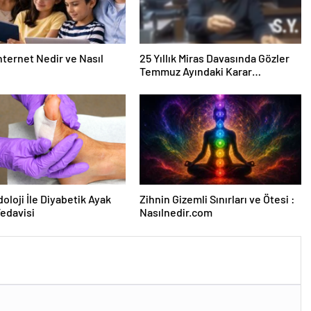
nternet Nedir ve Nasıl
25 Yıllık Miras Davasında Gözler
Temmuz Ayındaki Karar
Duruşmasına Çevrildi
oloji İle Diyabetik Ayak
Zihnin Gizemli Sınırları ve Ötesi :
Tedavisi
Nasılnedir.com