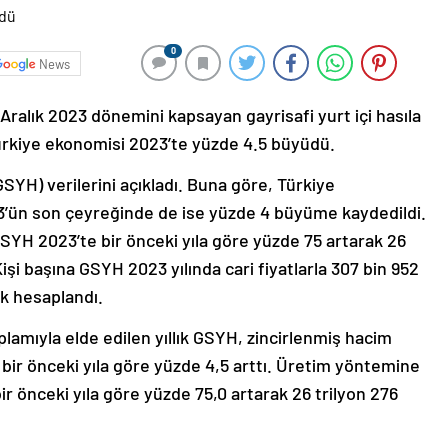
0
News
Aralık 2023 dönemini kapsayan gayrisafi yurt içi hasıla
Türkiye ekonomisi 2023’te yüzde 4.5 büyüdü.
(GSYH) verilerini açıkladı. Buna göre, Türkiye
3’ün son çeyreğinde de ise yüzde 4 büyüme kaydedildi.
SYH 2023’te bir önceki yıla göre yüzde 75 artarak 26
Kişi başına GSYH 2023 yılında cari fiyatlarla 307 bin 952
ak hesaplandı.
mıyla elde edilen yıllık GSYH, zincirlenmiş hacim
 bir önceki yıla göre yüzde 4,5 arttı. Üretim yöntemine
bir önceki yıla göre yüzde 75,0 artarak 26 trilyon 276