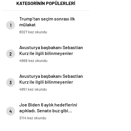
KATEGORİNİN POPÜLERLERİ
Trump’tan seçim sonrası ilk
mülakat
1
8027 kez okundu
Avusturya başbakanı Sebastian
Kurz ile ilgili bilinmeyenler
2
4968 kez okundu
Avusturya başbakanı Sebastian
Kurz ile ilgili bilinmeyenler
3
4951 kez okundu
Joe Biden 6 aylık hedeflerini
açıkladı. Senato buz gibi…
4
3114 kez okundu