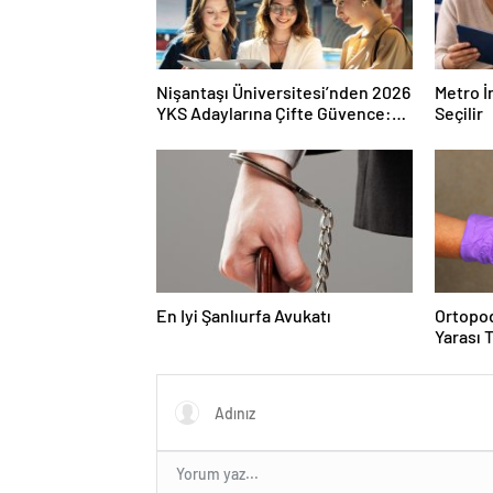
Nişantaşı Üniversitesi’nden 2026
Metro İ
YKS Adaylarına Çifte Güvence:
Seçilir
Sabit Ücret ve Kesintisiz Burs
En Iyi Şanlıurfa Avukatı
Ortopod
Yarası 