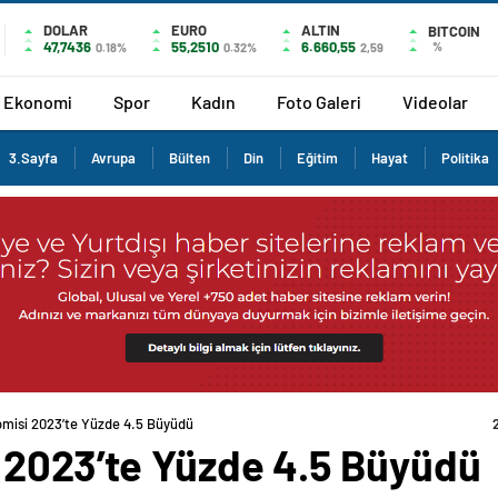
DOLAR
EURO
ALTIN
BITCOIN
47,7436
55,2510
6.660,55
%
0.18%
0.32%
2,59
Ekonomi
Spor
Kadın
Foto Galeri
Videolar
3.Sayfa
Avrupa
Bülten
Din
Eğitim
Hayat
Politika
misi 2023’te Yüzde 4.5 Büyüdü
 2023’te Yüzde 4.5 Büyüdü