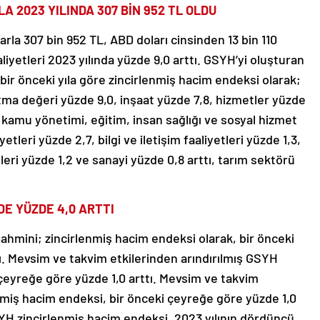
LA 2023 YILINDA 307 BİN 952 TL OLDU
arla 307 bin 952 TL, ABD doları cinsinden 13 bin 110
liyetleri 2023 yılında yüzde 9,0 arttı. GSYH’yi oluşturan
 bir önceki yıla göre zincirlenmiş hacim endeksi olarak;
atma değeri yüzde 9,0, inşaat yüzde 7,8, hizmetler yüzde
, kamu yönetimi, eğitim, insan sağlığı ve sosyal hizmet
etleri yüzde 2,7, bilgi ve iletişim faaliyetleri yüzde 1,3,
leri yüzde 1,2 ve sanayi yüzde 0,8 arttı, tarım sektörü
DE YÜZDE 4,0 ARTTI
ahmini; zincirlenmiş hacim endeksi olarak, bir önceki
tı. Mevsim ve takvim etkilerinden arındırılmış GSYH
 çeyreğe göre yüzde 1,0 arttı. Mevsim ve takvim
nmiş hacim endeksi, bir önceki çeyreğe göre yüzde 1,0
SYH zincirlenmiş hacim endeksi, 2023 yılının dördüncü