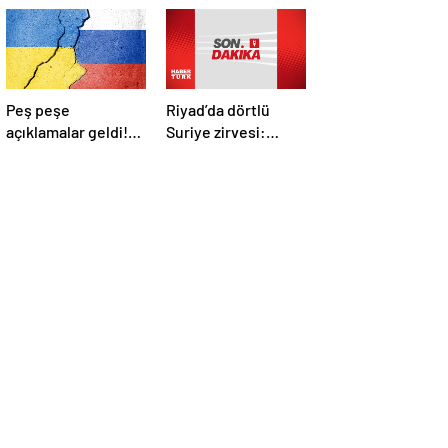
Peş peşe
Riyad’da dörtlü
açıklamalar geldi!
Suriye zirvesi:
İstanbul’daki Rusya-
Cumhurbaşkanı
Ukrayna
Erdoğan Trump,
görüşmelerine
Selman ve Şara ile
kimler katılacak?
görüştü