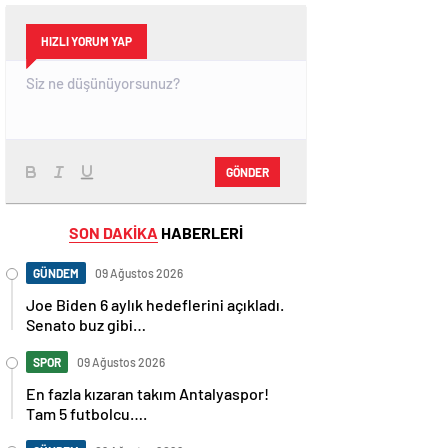
HIZLI YORUM YAP
GÖNDER
SON DAKİKA
HABERLERİ
GÜNDEM
09 Ağustos 2026
Joe Biden 6 aylık hedeflerini açıkladı.
Senato buz gibi…
SPOR
09 Ağustos 2026
En fazla kızaran takım Antalyaspor!
Tam 5 futbolcu….