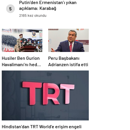
Putin’den Ermenistan’ı yıkan
açıklama: Karabağ
5
Azerbaycan’ın ayrılmaz bir
2165 kez okundu
parçasıdır!
Husiler Ben Gurion
Peru Başbakanı
Havalimanı’nı hedef
Adrianzen istifa etti
aldı
Hindistan’dan TRT World’e erişim engeli