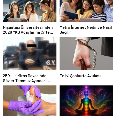
Nişantaşı Üniversitesi’nden
Metro İnternet Nedir ve Nasıl
2026 YKS Adaylarına Çifte
Seçilir
Güvence: Sabit Ücret ve
Kesintisiz Burs
25 Yıllık Miras Davasında
En Iyi Şanlıurfa Avukatı
Gözler Temmuz Ayındaki
Karar Duruşmasına Çevrildi