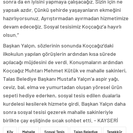
sonra da en iyisini yapmaya çalışacağız. Sizin için ne
yapsak azdır. Çünkü şehirde yaşayanların ekmeğini
hazırlıyorsunuz. Ayrıştırmadan ayırmadan hizmetimize
devam edeceğiz. Sosyal tesisimiz Koçcağız’a hayırlı
olsun.”
Başkan Yalçın, sözlerinin sonunda Koçcağız’daki
ilkokulun yapılan görüşlerin ardından kısa sürede
açılacağı müjdesini de verdi. Konuşmaların ardından
Koçcağız Muhtarı Mehmet Kütük ve mahalle sakinleri,
Talas Belediye Başkanı Mustafa Yalçın’a aspir yağı,
ceviz, bal, elma ve yumurtadan oluşan yöresel ürün
sepeti hediye ederken, sosyal tesis edilen dualarla
kurdelesi kesilerek hizmete girdi. Başkan Yalçın daha
sonra sosyal tesisi gezerek mahalle sakinleriyle
birlikte çay eşliğinde sıcak sohbet etti. – KAYSERİ
Köy
Mahalle
Sosyal Tesis
Talas Belediye
Teşekkür