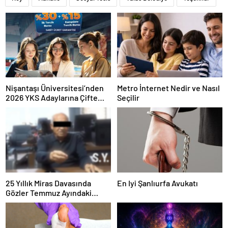
Nişantaşı Üniversitesi’nden
Metro İnternet Nedir ve Nasıl
2026 YKS Adaylarına Çifte
Seçilir
Güvence: Sabit Ücret ve
Kesintisiz Burs
25 Yıllık Miras Davasında
En Iyi Şanlıurfa Avukatı
Gözler Temmuz Ayındaki
Karar Duruşmasına Çevrildi