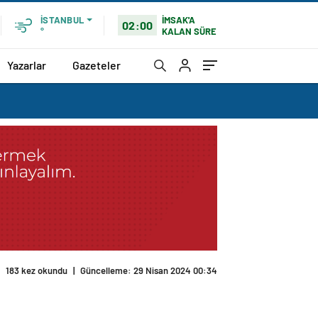
İMSAK'A
İSTANBUL
02:00
KALAN SÜRE
°
Yazarlar
Gazeteler
183 kez okundu
|
Güncelleme: 29 Nisan 2024 00:34