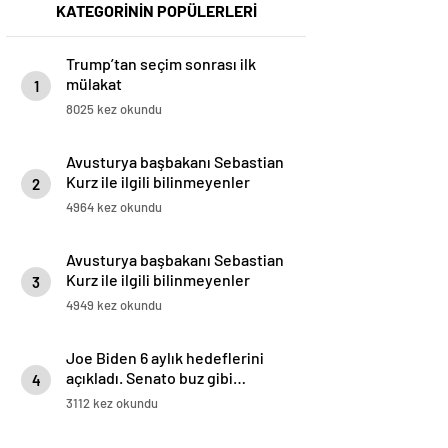
KATEGORİNİN POPÜLERLERİ
Trump’tan seçim sonrası ilk
mülakat
1
8025 kez okundu
Avusturya başbakanı Sebastian
Kurz ile ilgili bilinmeyenler
2
4964 kez okundu
Avusturya başbakanı Sebastian
Kurz ile ilgili bilinmeyenler
3
4949 kez okundu
Joe Biden 6 aylık hedeflerini
açıkladı. Senato buz gibi…
4
3112 kez okundu