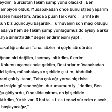
lseydim, Gürcistan takım şampiyonu olacaktı. Ben
e şampiyon olduk. Müsabakadan önce bunu stres yaparım
aten hissettim. Arada 5 puan fark vardı. Tarihte iki
un biz üçüncüyü başardık. Turnuvanın son maçı olduğu
 madalya hem de takım şampiyonluğumuz dolayısıyla arka
pa’ya dinlettirdik.” değerlendirmesini yaptı.
sakatlığı anlatan Taha, sözlerini şöyle sürdürdü:
ğınan biri değilim. Isınmayı bitirdim, üzerimi
di. Kolumu açamaz hale geldim. Doktorlar müsabakadan
ici içtim, müsabakaya o şekilde çıktım. Abdullah
eni çok iyi tanır. ‘Taha çok ağrıyorsa hiç riske
ah’ın izniyle güreşeceğim, durumumum iyi.’ dedim. Ben
idiyordu. O şekilde çıktım, en iyi şekilde
rdim. Yırtık var, 3 haftalık fizik tedavi sürecim olacak.
 başlayacağız.”