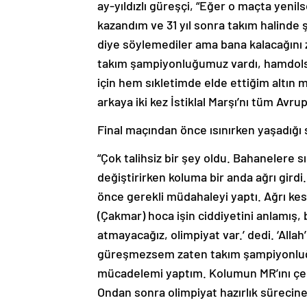
ay-yıldızlı güreşçi, “Eğer o maçta yeni
kazandım ve 31 yıl sonra takım halind
diye söylemediler ama bana kalacağını z
takım şampiyonluğumuz vardı, hamdols
için hem sıkletimde elde ettiğim altın
arkaya iki kez İstiklal Marşı’nı tüm Avru
Final maçından önce ısınırken yaşadığı 
“Çok talihsiz bir şey oldu. Bahanelere sı
değiştirirken koluma bir anda ağrı gir
önce gerekli müdahaleyi yaptı. Ağrı kes
(Çakmar) hoca işin ciddiyetini anlamış, b
atmayacağız, olimpiyat var.’ dedi. ‘All
güreşmezsem zaten takım şampiyonluğu g
mücadelemi yaptım. Kolumun MR’ını çekti
Ondan sonra olimpiyat hazırlık sürecine