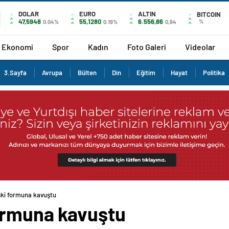
DOLAR
EURO
ALTIN
BITCOIN
47,5948
55,1280
6.556,86
%
0.04%
0.19%
0,94
Ekonomi
Spor
Kadın
Foto Galeri
Videolar
3.Sayfa
Avrupa
Bülten
Din
Eğitim
Hayat
Politika
ski formuna kavuştu
ormuna kavuştu