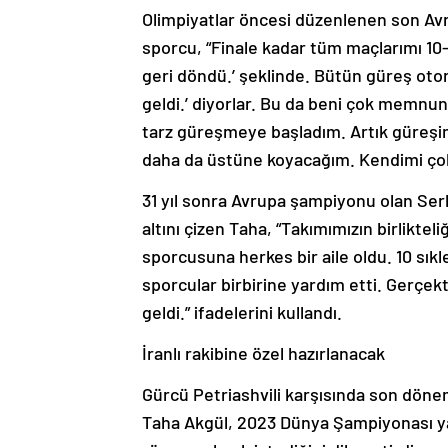
Olimpiyatlar öncesi düzenlenen son Avr
sporcu, “Finale kadar tüm maçlarımı 10-
geri döndü.’ şeklinde. Bütün güreş otori
geldi.’ diyorlar. Bu da beni çok memnun
tarz güreşmeye başladım. Artık güreşim
daha da üstüne koyacağım. Kendimi çok
31 yıl sonra Avrupa şampiyonu olan Ser
altını çizen Taha, “Takımımızın birlikt
sporcusuna herkes bir aile oldu. 10 sık
sporcular birbirine yardım etti. Gerçe
geldi.” ifadelerini kullandı.
İranlı rakibine özel hazırlanacak
Gürcü Petriashvili karşısında son dön
Taha Akgül, 2023 Dünya Şampiyonası yarı