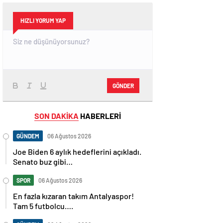
HIZLI YORUM YAP
GÖNDER
SON DAKİKA
HABERLERİ
GÜNDEM
06 Ağustos 2026
Joe Biden 6 aylık hedeflerini açıkladı.
Senato buz gibi…
SPOR
06 Ağustos 2026
En fazla kızaran takım Antalyaspor!
Tam 5 futbolcu….