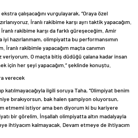
k ekstra çalışacağını vurgulayarak, “Oraya özel
rlanıyoruz. İranlı rakibime karşı ayrı taktik yapacağım.
, İranlı rakibime karşı da farklı güreşeceğim. Amir
ha iyi hazırlanmam, olimpiyatta bu performansımın
m. İranlı rakibimle yapacağım maçta canımın
veriyorum. O maçta bitiş düdüğü çalana kadar insan
mek için her şeyi yapacağım.” şeklinde konuştu.
nra verecek
p katılmayacağıyla ilgili soruya Taha, “Olimpiyat benim
n niye bırakıyorsun, bak halen şampiyon oluyorsun,
vam etmemi istiyor ama ben diyorum ki bu kariyere
piyatı bir görelim. İnşallah olimpiyatta altın madalyayla
şeye ihtiyacım kalmayacak. Devam etmeye de ihtiyacım