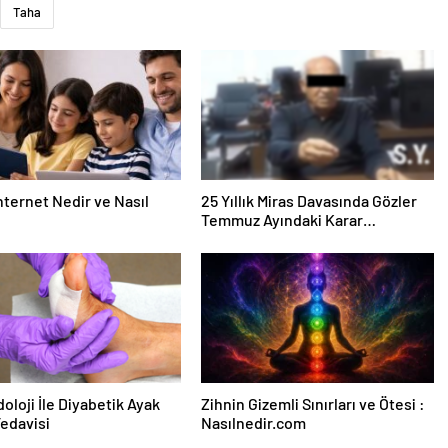
Taha
nternet Nedir ve Nasıl
25 Yıllık Miras Davasında Gözler
Temmuz Ayındaki Karar
Duruşmasına Çevrildi
oloji İle Diyabetik Ayak
Zihnin Gizemli Sınırları ve Ötesi :
Tedavisi
Nasılnedir.com