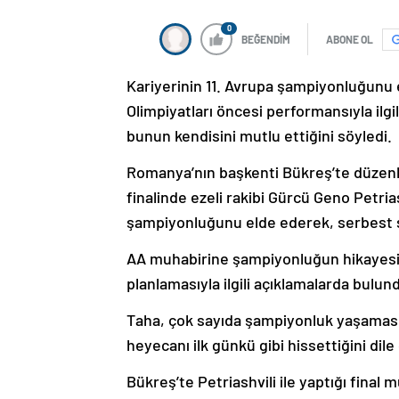
0
BEĞENDİM
ABONE OL
Kariyerinin 11. Avrupa şampiyonluğunu 
Olimpiyatları öncesi performansıyla ilgi
bunun kendisini mutlu ettiğini söyledi.
Romanya’nın başkenti Bükreş’te düzen
finalinde ezeli rakibi Gürcü Geno Petria
şampiyonluğunu elde ederek, serbest sti
AA muhabirine şampiyonluğun hikayesini 
planlamasıyla ilgili açıklamalarda bulun
Taha, çok sayıda şampiyonluk yaşamas
heyecanı ilk günkü gibi hissettiğini dile 
Bükreş’te Petriashvili ile yaptığı fina