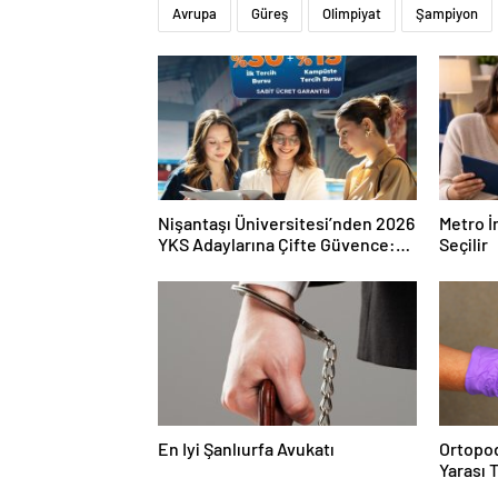
Avrupa
Güreş
Olimpiyat
Şampiyon
Nişantaşı Üniversitesi’nden 2026
Metro İ
YKS Adaylarına Çifte Güvence:
Seçilir
Sabit Ücret ve Kesintisiz Burs
En Iyi Şanlıurfa Avukatı
Ortopod
Yarası 