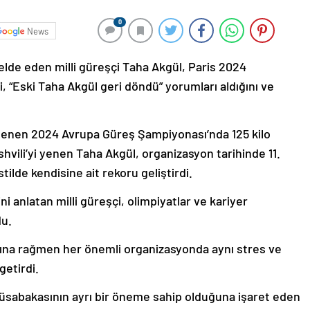
0
News
elde eden milli güreşçi Taha Akgül, Paris 2024
li, “Eski Taha Akgül geri döndü” yorumları aldığını ve
lenen 2024 Avrupa Güreş Şampiyonası’nda 125 kilo
shvili’yi yenen Taha Akgül, organizasyon tarihinde 11.
lde kendisine ait rekoru geliştirdi.
anlatan milli güreşçi, olimpiyatlar ve kariyer
du.
ına rağmen her önemli organizasyonda aynı stres ve
getirdi.
l müsabakasının ayrı bir öneme sahip olduğuna işaret eden