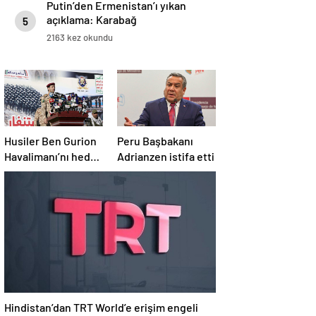
Putin’den Ermenistan’ı yıkan
açıklama: Karabağ
5
Azerbaycan’ın ayrılmaz bir
2163 kez okundu
parçasıdır!
Husiler Ben Gurion
Peru Başbakanı
Havalimanı’nı hedef
Adrianzen istifa etti
aldı
Hindistan’dan TRT World’e erişim engeli