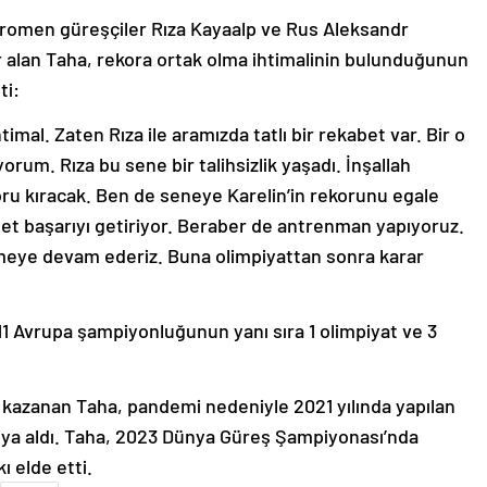
romen güreşçiler Rıza Kayaalp ve Rus Aleksandr
r alan Taha, rekora ortak olma ihtimalinin bulunduğunun
ti:
timal. Zaten Rıza ile aramızda tatlı bir rekabet var. Bir o
rum. Rıza bu sene bir talihsizlik yaşadı. İnşallah
ru kıracak. Ben de seneye Karelin’in rekorunu egale
bet başarıyı getiriyor. Beraber de antrenman yapıyoruz.
irmeye devam ederiz. Buna olimpiyattan sonra karar
 11 Avrupa şampiyonluğunun yanı sıra 1 olimpiyat ve 3
a kazanan Taha, pandemi nedeniyle 2021 yılında yapılan
lya aldı. Taha, 2023 Dünya Güreş Şampiyonası’nda
ı elde etti.