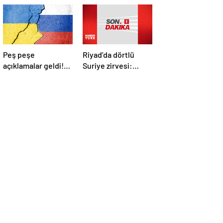
Peş peşe
Riyad’da dörtlü
açıklamalar geldi!
Suriye zirvesi:
İstanbul’daki Rusya-
Cumhurbaşkanı
Ukrayna
Erdoğan Trump,
görüşmelerine
Selman ve Şara ile
kimler katılacak?
görüştü