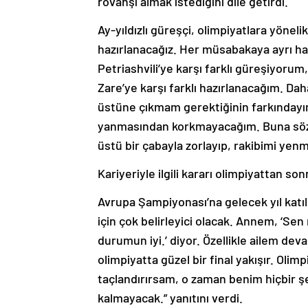
rövanşı almak istediğini dile getirdi.
Ay-yıldızlı güreşçi, olimpiyatlara yöneli
hazırlanacağız. Her müsabakaya ayrı hazı
Petriashvili’ye karşı farklı güreşiyorum
Zare’ye karşı farklı hazırlanacağım. Da
üstüne çıkmam gerektiğinin farkındayı
yanmasından korkmayacağım. Buna söz 
üstü bir çabayla zorlayıp, rakibimi yen
Kariyeriyle ilgili kararı olimpiyattan so
Avrupa Şampiyonası’na gelecek yıl katılı
için çok belirleyici olacak. Annem, ‘Se
durumun iyi.’ diyor. Özellikle ailem de
olimpiyatta güzel bir final yakışır. Olim
taçlandırırsam, o zaman benim hiçbir 
kalmayacak.” yanıtını verdi.