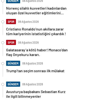
GÜNDEM
06 Ağustos 2026
Norweç silahlı kuvvetleri kadınlardan
oluşan özel kuvvetler eğitimlerini
başlattı.
SPOR
06 Ağustos 2026
Cristiano Ronaldo’nun akıllara zarar
tüm kariyerinin istatistiğini çıkardık !
SPOR
06 Ağustos 2026
Galatasaray’a kötü haber! Monaco’dan
flaş Onyekuru kararı.
GÜNDEM
06 Ağustos 2026
Trump’tan seçim sonrası ilk mülakat
GÜNDEM
06 Ağustos 2026
Avusturya başbakanı Sebastian Kurz
ile ilgili bilinmeyenler