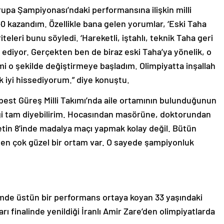
upa Şampiyonası’ndaki performansına ilişkin milli
0 kazandım. Özellikle bana gelen yorumlar, ‘Eski Taha
teleri bunu söyledi. ‘Hareketli, iştahlı, teknik Taha geri
 ediyor. Gerçekten ben de biraz eski Taha’ya yönelik, o
i o şekilde değiştirmeye başladım. Olimpiyatta inşallah
 iyi hissediyorum.” diye konuştu.
best Güreş Milli Takımı’nda aile ortamının bulunduğunun
eliği tam diyebilirim. Hocasından masörüne, doktorundan
letin 8’inde madalya maçı yapmak kolay değil. Bütün
kten çok güzel bir ortam var. O sayede şampiyonluk
emde üstün bir performans ortaya koyan 33 yaşındaki
 finalinde yenildiği İranlı Amir Zare’den olimpiyatlarda