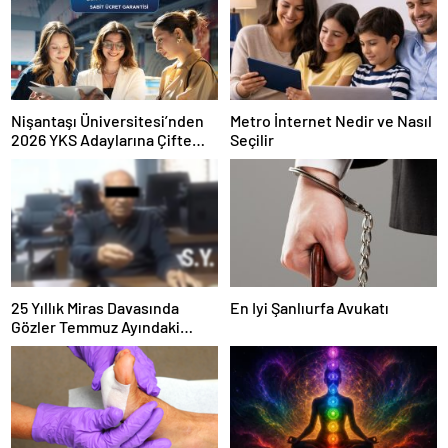
Nişantaşı Üniversitesi’nden
Metro İnternet Nedir ve Nasıl
2026 YKS Adaylarına Çifte
Seçilir
Güvence: Sabit Ücret ve
Kesintisiz Burs
25 Yıllık Miras Davasında
En Iyi Şanlıurfa Avukatı
Gözler Temmuz Ayındaki
Karar Duruşmasına Çevrildi