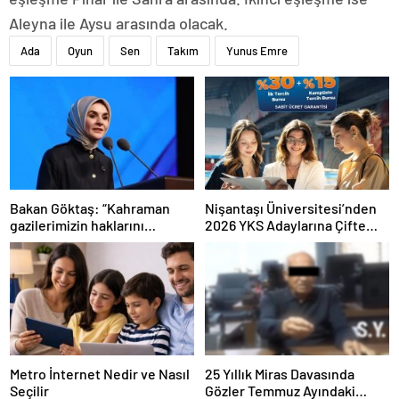
Aleyna ile Aysu arasında olacak.
Ada
Oyun
Sen
Takım
Yunus Emre
Bakan Göktaş: “Kahraman
Nişantaşı Üniversitesi’nden
gazilerimizin haklarını
2026 YKS Adaylarına Çifte
güçlendiren yeni bir dönemin
Güvence: Sabit Ücret ve
kapılarını aralıyoruz”
Kesintisiz Burs
Metro İnternet Nedir ve Nasıl
25 Yıllık Miras Davasında
Seçilir
Gözler Temmuz Ayındaki