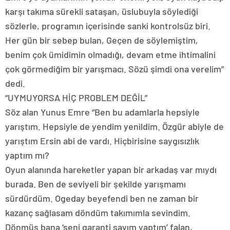
karşı takıma sürekli sataşan, üslubuyla söylediği
sözlerle, programın içerisinde sanki kontrolsüz biri.
Her gün bir sebep bulan, Geçen de söylemiştim,
benim çok ümidimin olmadığı, devam etme ihtimalini
çok görmediğim bir yarışmacı. Sözü şimdi ona verelim”
dedi.
“UYMUYORSA HİÇ PROBLEM DEĞİL”
Söz alan Yunus Emre “Ben bu adamlarla hepsiyle
yarıştım. Hepsiyle de yendim yenildim. Özgür abiyle de
yarıştım Ersin abi de vardı. Hiçbirisine saygısızlık
yaptım mı?
Oyun alanında hareketler yapan bir arkadaş var mıydı
burada. Ben de seviyeli bir şekilde yarışmamı
sürdürdüm. Ogeday beyefendi ben ne zaman bir
kazanç sağlasam döndüm takımımla sevindim.
Dönmüş bana ‘seni garanti sayım yaptım’ falan,