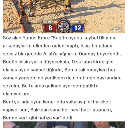
Söz alan Yunus Emre “Bugün oyunu kaybettik ama
arkadaşlarım elimden geleni yaptı. Issız bir adada
sessiz bir gecede Allah’a sığınırım Ogeday beyefendi.
Bugün iyisin yarın düşeceksin. O suratın kireç gibi
olacak oyun kaybettiğinde. Ben o takımdayken her
zaman yensem de yenilsem de centilmen davrandım,
sevdim. Bu takıma gelince aynı sempatikte
olamıyorum.
Beni şurada oyun kenarında yakalayıp el hareketi
yapıyorsun. Balıksan sana her şeyi hatırlatamam.
Bende kurt gibi hafıza var” dedi.