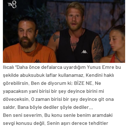
Ilıcalı “Daha önce defalarca uyardığım Yunus Emre bu
şekilde abuksubuk laflar kullanamaz. Kendini haklı
görebilirsin. Ben de diyorum ki; BİZE NE. Ne
yapacaksın yani birisi bir şey deyince birini mi
döveceksin. O zaman birisi bir şey deyince git ona
saldır. Bana böyle dediler şöyle dediler…
Ben seni severim. Bu konu senle benim aramdaki
sevgi konusu değil. Senin aşırı derece tehditler