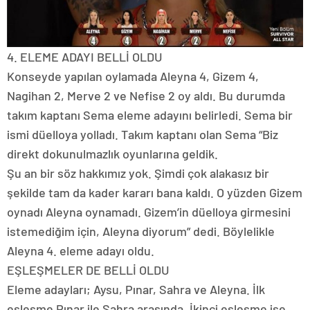
4. ELEME ADAYI BELLİ OLDU
Konseyde yapılan oylamada Aleyna 4, Gizem 4,
Nagihan 2, Merve 2 ve Nefise 2 oy aldı. Bu durumda
takım kaptanı Sema eleme adayını belirledi. Sema bir
ismi düelloya yolladı. Takım kaptanı olan Sema “Biz
direkt dokunulmazlık oyunlarına geldik.
Şu an bir söz hakkımız yok. Şimdi çok alakasız bir
şekilde tam da kader kararı bana kaldı. O yüzden Gizem
oynadı Aleyna oynamadı. Gizem’in düelloya girmesini
istemediğim için, Aleyna diyorum” dedi. Böylelikle
Aleyna 4. eleme adayı oldu.
EŞLEŞMELER DE BELLİ OLDU
Eleme adayları; Aysu, Pınar, Sahra ve Aleyna. İlk
eşleşme Pınar ile Sahra arasında. İkinci eşleşme ise