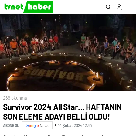
266 okunma
Survivor 2024 All Star… HAFTANIN
SON ELEME ADAYI BELLİ OLDU!
14 Şubat 2024 12:57
ABONE OL
News