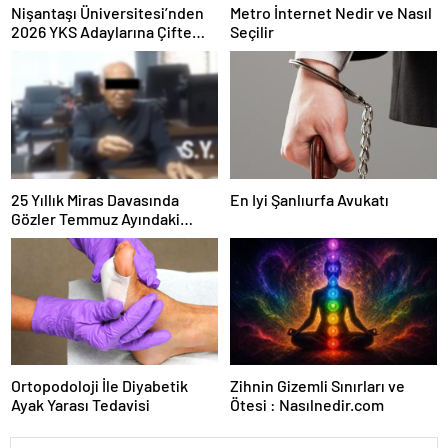
Nişantaşı Üniversitesi’nden
Metro İnternet Nedir ve Nasıl
2026 YKS Adaylarına Çifte
Seçilir
Güvence: Sabit Ücret ve
Kesintisiz Burs
25 Yıllık Miras Davasında
En Iyi Şanlıurfa Avukatı
Gözler Temmuz Ayındaki
Karar Duruşmasına Çevrildi
Ortopodoloji İle Diyabetik
Zihnin Gizemli Sınırları ve
Ayak Yarası Tedavisi
Ötesi : Nasılnedir.com