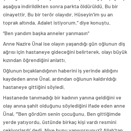
aşağıya indirildikten sonra parkta öldürüldü. Bu bir
cinayettir. Bu bir terör olayıdır. Hüseyin’im şu an
toprak altında. Adalet istiyorum.” diye konuştu.
“Ben yandım başka anneler yanmasın”
Anne Nazire Ünal ise olayın yaşandığı gün oğlunun diş
ağrısı için hastaneye gideceğini belirterek, olayı büyük
kızından öğrendiğini anlattı.
Oğlunun bıçaklandığının haberini iş yerinde aldığını
kaydeden anne Ünal, ardından oğlunun kaldırıldığı
hastaneye gittiğini söyledi.
Hastanede tanımadığı bir kadının yanına geldiğini ve
olay anına şahit olduğunu söylediğini ifade eden anne
Ünal, “‘Ben gördüm senin çocuğunu. Ben gittiğimde
yerde yatıyordu, üstünde birkaç kişi vardı resmini
çekiyorlardı’ dedi. Niye bunu yapıyorsunuz? Allah’tan