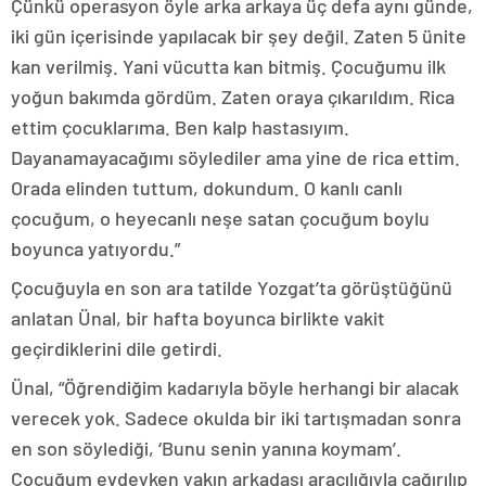
Çünkü operasyon öyle arka arkaya üç defa aynı günde,
iki gün içerisinde yapılacak bir şey değil. Zaten 5 ünite
kan verilmiş. Yani vücutta kan bitmiş. Çocuğumu ilk
yoğun bakımda gördüm. Zaten oraya çıkarıldım. Rica
ettim çocuklarıma. Ben kalp hastasıyım.
Dayanamayacağımı söylediler ama yine de rica ettim.
Orada elinden tuttum, dokundum. O kanlı canlı
çocuğum, o heyecanlı neşe satan çocuğum boylu
boyunca yatıyordu.”
Çocuğuyla en son ara tatilde Yozgat’ta görüştüğünü
anlatan Ünal, bir hafta boyunca birlikte vakit
geçirdiklerini dile getirdi.
Ünal, “Öğrendiğim kadarıyla böyle herhangi bir alacak
verecek yok. Sadece okulda bir iki tartışmadan sonra
en son söylediği, ‘Bunu senin yanına koymam’.
Çocuğum evdeyken yakın arkadaşı aracılığıyla çağırılıp