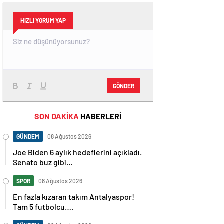
HIZLI YORUM YAP
GÖNDER
SON DAKİKA
HABERLERİ
GÜNDEM
08 Ağustos 2026
Joe Biden 6 aylık hedeflerini açıkladı.
Senato buz gibi…
SPOR
08 Ağustos 2026
En fazla kızaran takım Antalyaspor!
Tam 5 futbolcu….