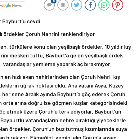
0
News
r Bayburt’u sevdi
lı ördekler Çoruh Nehrini renklendiriyor
, türkülere konu olan yeşilbaşlı ördekler, 10 yıldır kış
ini mesken tuttu. Bayburt’a gelen yeşilbaşlı ördek
en, vatandaşlar yemleme yaparak aç bırakmıyor.
n en hızlı akan nehirlerinden olan Çoruh Nehri, kış
ördeklerin uğrak noktası oldu. Ana vatanı Asya, Kuzey
, her sene Aralık ayında Bayburt’a göç ederek Çoruh
ın ortalarına doğru ise göçmen kuşlar kategorisindeki
öç etmek üzere Çoruh’u terk ediyorlar. Bayburt’un
 Bayburtlu vatandaşların nehre bıraktığı yiyeceklerle
ı olan ördekler, Çoruh’un buz tutmuş kısımlarında suya
ran bırakıyor. Ekmeğini, yemini alıp Çoruh’a koşan