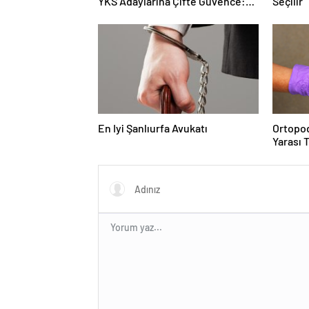
YKS Adaylarına Çifte Güvence:
Seçilir
Sabit Ücret ve Kesintisiz Burs
En Iyi Şanlıurfa Avukatı
Ortopod
Yarası 