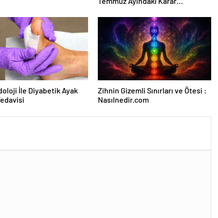
Temmuz Ayındaki Karar
Duruşmasına Çevrildi
oloji İle Diyabetik Ayak
Zihnin Gizemli Sınırları ve Ötesi :
Tedavisi
Nasılnedir.com