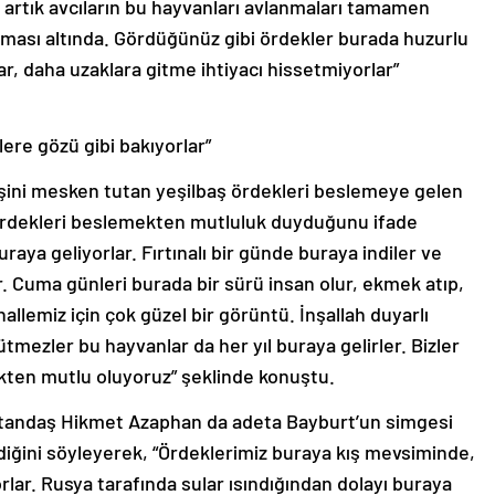
 artık avcıların bu hayvanları avlanmaları tamamen
uması altında. Gördüğünüz gibi ördekler burada huzurlu
ar, daha uzaklara gitme ihtiyacı hissetmiyorlar”
ere gözü gibi bakıyorlar”
işini mesken tutan yeşilbaş ördekleri beslemeye gelen
ördekleri beslemekten mutluluk duyduğunu ifade
uraya geliyorlar. Fırtınalı bir günde buraya indiler ve
ler. Cuma günleri burada bir sürü insan olur, ekmek atıp,
llemiz için çok güzel bir görüntü. İnşallah duyarlı
tmezler bu hayvanlar da her yıl buraya gelirler. Bizler
kten mutlu oluyoruz” şeklinde konuştu.
atandaş Hikmet Azaphan da adeta Bayburt’un simgesi
diğini söyleyerek, “Ördeklerimiz buraya kış mevsiminde,
lar. Rusya tarafında sular ısındığından dolayı buraya