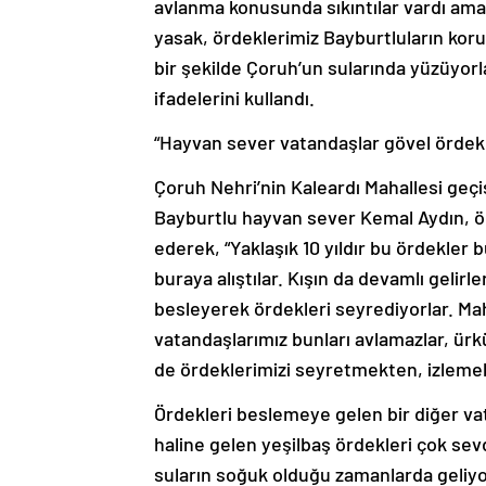
avlanma konusunda sıkıntılar vardı ama
yasak, ördeklerimiz Bayburtluların kor
bir şekilde Çoruh’un sularında yüzüyorl
ifadelerini kullandı.
“Hayvan sever vatandaşlar gövel ördekl
Çoruh Nehri’nin Kaleardı Mahallesi geç
Bayburtlu hayvan sever Kemal Aydın, 
ederek, “Yaklaşık 10 yıldır bu ördekler b
buraya alıştılar. Kışın da devamlı gelir
besleyerek ördekleri seyrediyorlar. Maha
vatandaşlarımız bunları avlamazlar, ürkü
de ördeklerimizi seyretmekten, izleme
Ördekleri beslemeye gelen bir diğer v
haline gelen yeşilbaş ördekleri çok sev
suların soğuk olduğu zamanlarda geliyor