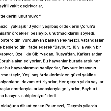
ifli vakit geçiriyorlar.
rdeklerini unutmuyor”
i, yaklaşık 10 yıldır yeşilbaş ördeklerin Çoruh’a
misafir ördekleri besleyip, unutmadıklarını söyledi.
 gösterdiğini vurgulayan başkan Pekmezci, vatandaşlar
 beslendiğini ifade ederek “Bayburt, 10 yıla yakın bir
yapıyor. Özellikle Sibirya’dan, Rusya’dan, Kafkaslardan
oruh’a akın ediyorlar. Bu hayvanlar burada artık her
ar bu hayvanlarımızı besliyorlar, Bayburt insanının
örmekteyiz. Yeşilbaş ördeklerimiz en güzel şekilde
iyonlarını devam ettiriyorlar. Her geçen yıl da sayıları
aşka dostlarıyla, arkadaşlarıyla geliyorlar. Bayburt,
na basıyor, sahipleniyor” dedi.
 olduğuna dikkat çeken Pekmezci, “Geçmiş yıllarda