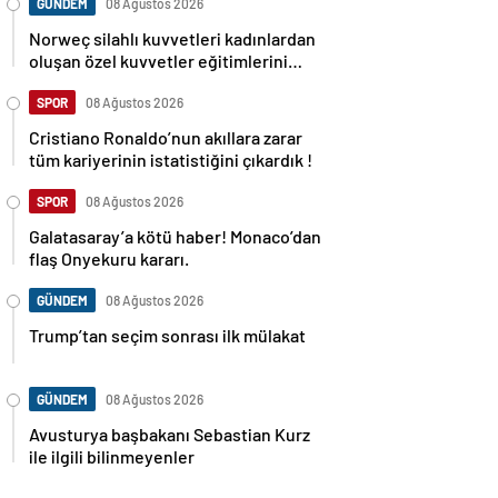
GÜNDEM
08 Ağustos 2026
Norweç silahlı kuvvetleri kadınlardan
oluşan özel kuvvetler eğitimlerini
başlattı.
SPOR
08 Ağustos 2026
Cristiano Ronaldo’nun akıllara zarar
tüm kariyerinin istatistiğini çıkardık !
SPOR
08 Ağustos 2026
Galatasaray’a kötü haber! Monaco’dan
flaş Onyekuru kararı.
GÜNDEM
08 Ağustos 2026
Trump’tan seçim sonrası ilk mülakat
GÜNDEM
08 Ağustos 2026
Avusturya başbakanı Sebastian Kurz
ile ilgili bilinmeyenler