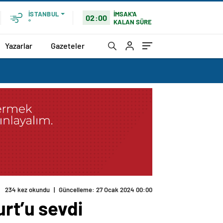
İMSAK'A
İSTANBUL
02:00
KALAN SÜRE
°
Yazarlar
Gazeteler
234 kez okundu
|
Güncelleme: 27 Ocak 2024 00:00
urt’u sevdi