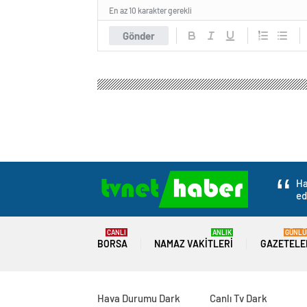
En az 10 karakter gerekli
Gönder
Ha
ed
CANLI
ANLIK
GÜNLÜ
BORSA
NAMAZ VAKITLERI
GAZETELE
Hava Durumu Dark
Canlı Tv Dark