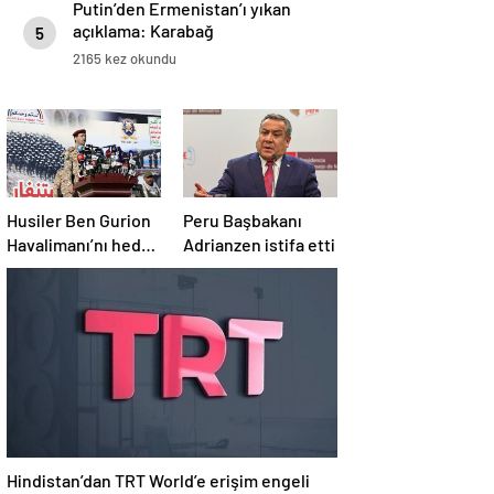
Putin’den Ermenistan’ı yıkan
açıklama: Karabağ
5
Azerbaycan’ın ayrılmaz bir
2165 kez okundu
parçasıdır!
Husiler Ben Gurion
Peru Başbakanı
Havalimanı’nı hedef
Adrianzen istifa etti
aldı
Hindistan’dan TRT World’e erişim engeli