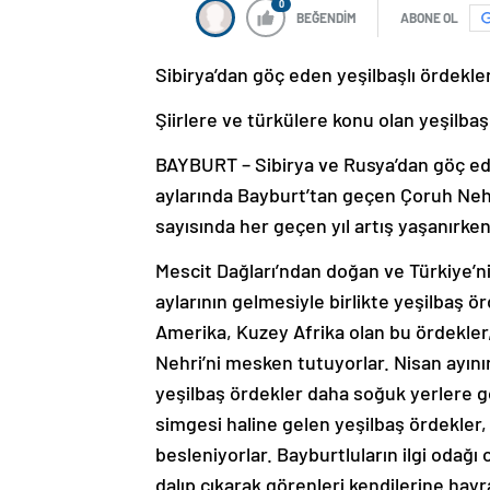
0
BEĞENDİM
ABONE OL
Sibirya’dan göç eden yeşilbaşlı ördekle
Şiirlere ve türkülere konu olan yeşilbaş
BAYBURT – Sibirya ve Rusya’dan göç eden
aylarında Bayburt’tan geçen Çoruh Nehr
sayısında her geçen yıl artış yaşanırk
Mescit Dağları’ndan doğan ve Türkiye’ni
aylarının gelmesiyle birlikte yeşilbaş 
Amerika, Kuzey Afrika olan bu ördekler
Nehri’ni mesken tutuyorlar. Nisan ayın
yeşilbaş ördekler daha soğuk yerlere g
simgesi haline gelen yeşilbaş ördekler,
besleniyorlar. Bayburtluların ilgi odağ
dalıp çıkarak görenleri kendilerine hay