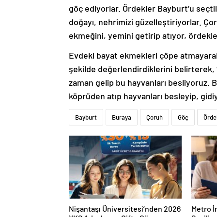
göç ediyorlar. Ördekler Bayburt’u seçtil
doğayı, nehrimizi güzelleştiriyorlar. Ço
ekmeğini, yemini getirip atıyor, ördekle
Evdeki bayat ekmekleri çöpe atmayarak
şekilde değerlendirdiklerini belirterek,
zaman gelip bu hayvanları besliyoruz. B
köprüden atıp hayvanları besleyip, gidiy
Bayburt
Buraya
Çoruh
Göç
Örde
Nişantaşı Üniversitesi’nden 2026
Metro İ