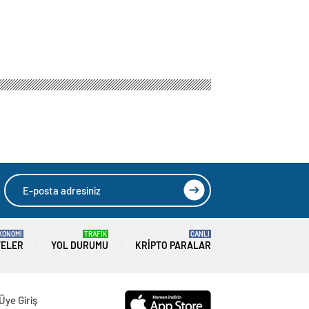
KONOMİ
TRAFİK
CANLI
TELER
YOL DURUMU
KRIPTO PARALAR
Üye Giriş