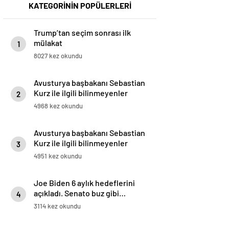
KATEGORİNİN POPÜLERLERİ
Trump’tan seçim sonrası ilk
mülakat
1
8027 kez okundu
Avusturya başbakanı Sebastian
Kurz ile ilgili bilinmeyenler
2
4968 kez okundu
Avusturya başbakanı Sebastian
Kurz ile ilgili bilinmeyenler
3
4951 kez okundu
Joe Biden 6 aylık hedeflerini
açıkladı. Senato buz gibi…
4
3114 kez okundu