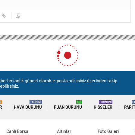
berleri anlık güncel olarak e-posta adresiniz üzerinden takip
ebilirsiniz.
K
TAHMİNİ
LİG
EKONOMİ
E
R
HAVA DURUMU
PUAN DURUMU
HISSELER
PARI
Canlı Borsa
Altınlar
Foto Galeri