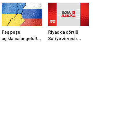
Peş peşe
Riyad’da dörtlü
açıklamalar geldi!
Suriye zirvesi:
İstanbul’daki Rusya-
Cumhurbaşkanı
Ukrayna
Erdoğan Trump,
görüşmelerine
Selman ve Şara ile
kimler katılacak?
görüştü