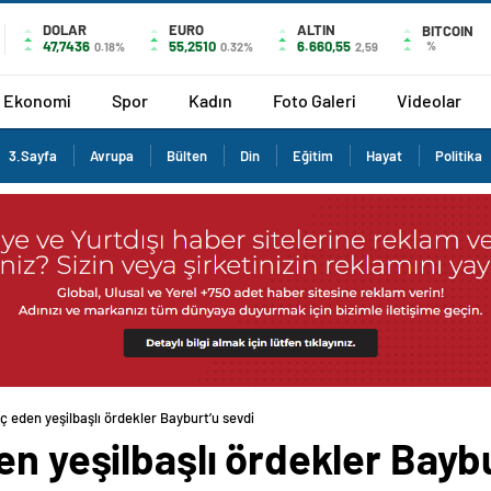
DOLAR
EURO
ALTIN
BITCOIN
47,7436
55,2510
6.660,55
%
0.18%
0.32%
2,59
Ekonomi
Spor
Kadın
Foto Galeri
Videolar
3.Sayfa
Avrupa
Bülten
Din
Eğitim
Hayat
Politika
ç eden yeşilbaşlı ördekler Bayburt’u sevdi
en yeşilbaşlı ördekler Bayb