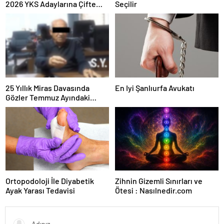
2026 YKS Adaylarına Çifte
Seçilir
Güvence: Sabit Ücret ve
Kesintisiz Burs
25 Yıllık Miras Davasında
En Iyi Şanlıurfa Avukatı
Gözler Temmuz Ayındaki
Karar Duruşmasına Çevrildi
Ortopodoloji İle Diyabetik
Zihnin Gizemli Sınırları ve
Ayak Yarası Tedavisi
Ötesi : Nasılnedir.com