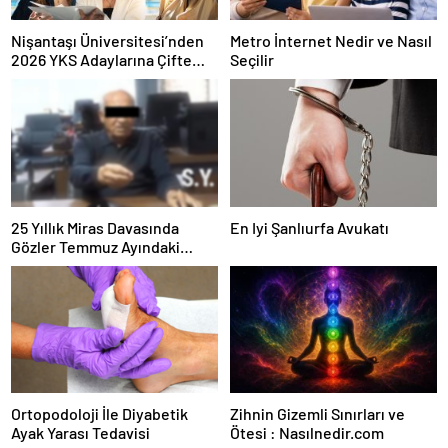
Nişantaşı Üniversitesi’nden
Metro İnternet Nedir ve Nasıl
2026 YKS Adaylarına Çifte
Seçilir
Güvence: Sabit Ücret ve
Kesintisiz Burs
25 Yıllık Miras Davasında
En Iyi Şanlıurfa Avukatı
Gözler Temmuz Ayındaki
Karar Duruşmasına Çevrildi
Ortopodoloji İle Diyabetik
Zihnin Gizemli Sınırları ve
Ayak Yarası Tedavisi
Ötesi : Nasılnedir.com