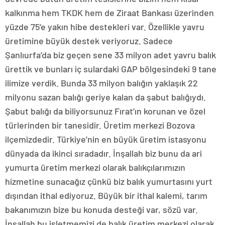
kalkınma hem TKDK hem de Ziraat Bankası üzerinden
yüzde 75’e yakın hibe destekleri var. Özellikle yavru
üretimine büyük destek veriyoruz. Sadece
Şanlıurfa’da biz geçen sene 33 milyon adet yavru balık
ürettik ve bunları iç sulardaki GAP bölgesindeki 9 tane
ilimize verdik. Bunda 33 milyon balığın yaklaşık 22
milyonu sazan balığı geriye kalan da şabut balığıydı.
Şabut balığı da biliyorsunuz Fırat’ın korunan ve özel
türlerinden bir tanesidir. Üretim merkezi Bozova
ilçemizdedir. Türkiye’nin en büyük üretim istasyonu
dünyada da ikinci sıradadır. İnşallah biz bunu da ari
yumurta üretim merkezi olarak balıkçılarımızın
hizmetine sunacağız çünkü biz balık yumurtasını yurt
dışından ithal ediyoruz. Büyük bir ithal kalemi, tarım
bakanımızın bize bu konuda desteği var, sözü var.
İnşallah bu işletmemizi de balık üretim merkezi olarak