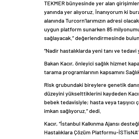
TEKMER bünyesinde yer alan girişimlere 
yanında yer alıyoruz. İnanıyorum ki bu
alanında Turcorn’larımızın adresi olacak.
uygun platform sunarken 85 milyonumuzu
sağlayacak.” değerlendirmesinde bulu
“Nadir hastalıklarda yeni tanı ve tedavi
Bakan Kacır, önleyici sağlık hizmet kapa
tarama programlarının kapsamını Sağlık 
Risk grubundaki bireylere genetik danış
düzeyini yükselttiklerini kaydeden Kac
bebek tedavisiyle; hasta veya taşıyıcı çi
imkan sağlıyoruz.” dedi.
Kacır, “İstanbul Kalkınma Ajansı desteği
Hastalıklara Çözüm Platformu-İSTisNA’ 