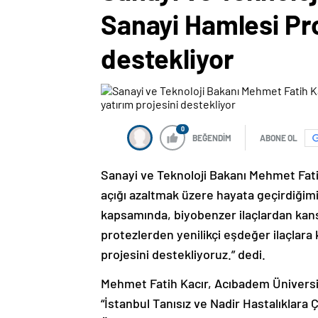
Sanayi Hamlesi Pr
destekliyor
0
BEĞENDİM
ABONE OL
Sanayi ve Teknoloji Bakanı Mehmet Fati
açığı azaltmak üzere hayata geçirdiğim
kapsamında, biyobenzer ilaçlardan kans
protezlerden yenilikçi eşdeğer ilaçlara
projesini destekliyoruz.” dedi.
Mehmet Fatih Kacır, Acıbadem Ünivers
“İstanbul Tanısız ve Nadir Hastalıklar