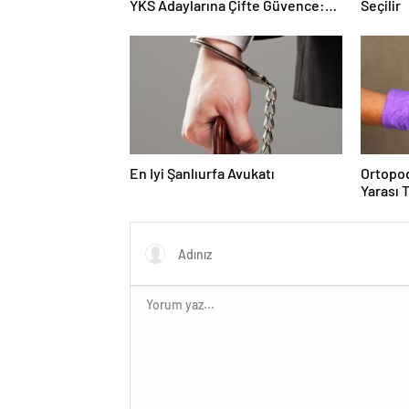
YKS Adaylarına Çifte Güvence:
Seçilir
Sabit Ücret ve Kesintisiz Burs
En Iyi Şanlıurfa Avukatı
Ortopod
Yarası 