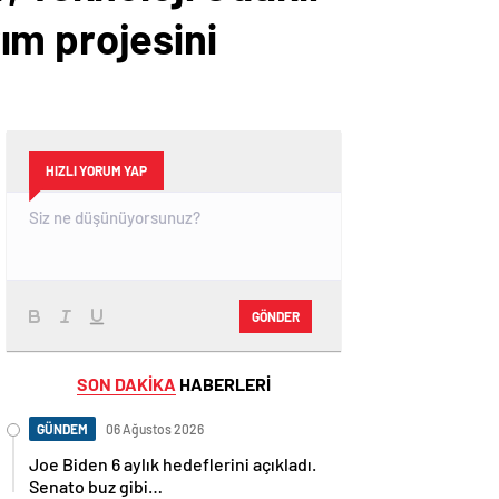
ım projesini
HIZLI YORUM YAP
GÖNDER
SON DAKİKA
HABERLERİ
GÜNDEM
06 Ağustos 2026
Joe Biden 6 aylık hedeflerini açıkladı.
Senato buz gibi…