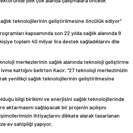
k sektöründe pek çok alanda çalışmalara öncelik
 sağlık teknolojilerinin geliştirilmesine öncülük ediyor”
ogramları kapsamında son 22 yılda sağlık alanında 9
işiye toplam 40 milyar lira destek sağladıklarını dile
oloji merkezlerinin sağlık alanında teknoloji geliştirme
ivme kattığını belirten Kacır, “27 teknoloji merkezimizin
arak yenilikçi sağlık teknolojilerinin geliştirilmesine
duğu bilgi birikimi ve enerjisini sağlık teknolojilerinde
re aktarmasını sağlayacak bir projenin açılışını
rişimcilerimizin ihtiyaçlarını dikkate alarak tasarlanan
ze ev sahipliği yapıyor.