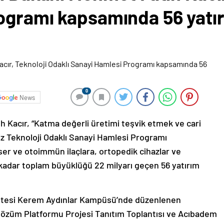
ogramı kapsamında 56 yatır
0
News
h Kacır, “Katma değerli üretimi teşvik etmek ve cari
iz Teknoloji Odaklı Sanayi Hamlesi Programı
er ve otoimmün ilaçlara, ortopedik cihazlar ve
 kadar toplam büyüklüğü 22 milyarı geçen 56 yatırım
itesi Kerem Aydınlar Kampüsü’nde düzenlenen
a Çözüm Platformu Projesi Tanıtım Toplantısı ve Acıbadem