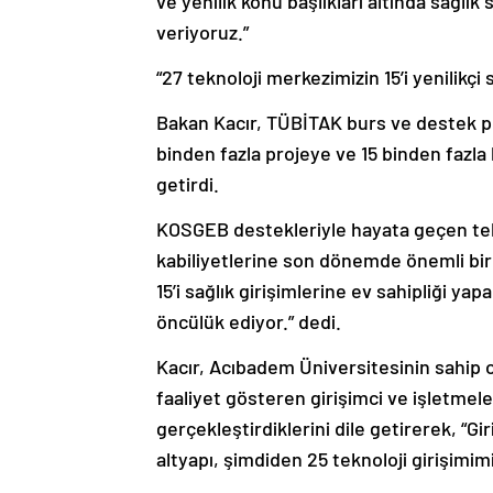
ve yenilik konu başlıkları altında sağlı
veriyoruz.”
“27 teknoloji merkezimizin 15’i yenilikçi
Bakan Kacır, TÜBİTAK burs ve destek pr
binden fazla projeye ve 15 binden fazla k
getirdi.
KOSGEB destekleriyle hayata geçen tekn
kabiliyetlerine son dönemde önemli bir 
15’i sağlık girişimlerine ev sahipliği yap
öncülük ediyor.” dedi.
Kacır, Acıbadem Üniversitesinin sahip ol
faaliyet gösteren girişimci ve işletmele
gerçekleştirdiklerini dile getirerek, “Gi
altyapı, şimdiden 25 teknoloji girişimimi