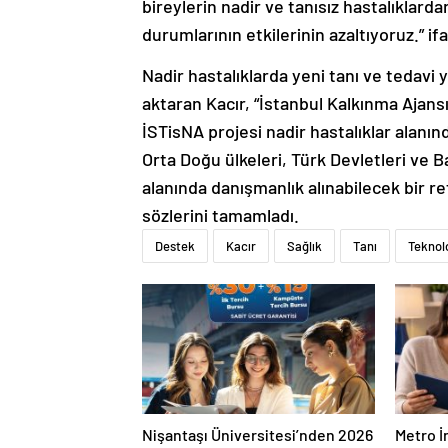
bireylerin nadir ve tanısız hastalıklard
durumlarının etkilerinin azaltıyoruz.” ifa
Nadir hastalıklarda yeni tanı ve tedavi 
aktaran Kacır, “İstanbul Kalkınma Ajans
İSTisNA projesi nadir hastalıklar alanın
Orta Doğu ülkeleri, Türk Devletleri ve Ba
alanında danışmanlık alınabilecek bir r
sözlerini tamamladı.
Destek
Kacır
Sağlık
Tanı
Teknolo
Nişantaşı Üniversitesi’nden 2026
Metro İ