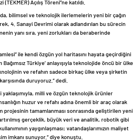
i (TEKMER) Açılış Töreni”ne katıldı.
a, bilimsel ve teknolojik ilerlemelerin yeni bir çağın
erek, 4. Sanayi Devrimi olarak adlandırılan bu sürecin
menin yanı sıra, yeni zorlukları da beraberinde
amlesi” ile kendi özgün yol haritasını hayata geçirdiğini
am Bağımsız Türkiye’ anlayışıyla teknolojide öncü bir ülke
knolojinin ve refahın sadece birkaç ülke veya şirketin
karşısında duruyoruz.” dedi.
ji yaklaşımıyla, milli ve özgün teknolojik ürünler
nsanlığın huzur ve refahı adına önemli bir araç olarak
m projesinin tamamlanması sonrasında geliştirilen yeni
rtırılmış gerçeklik, büyük veri ve analitik, robotik gibi
 kullanımının yaygınlaşması; vatandaşlarımızın maliyet
rişim imkanı sunuyor.” diye konuştu.