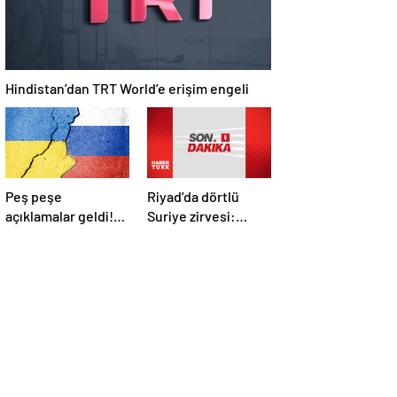
Hindistan’dan TRT World’e erişim engeli
Peş peşe
Riyad’da dörtlü
açıklamalar geldi!
Suriye zirvesi:
İstanbul’daki Rusya-
Cumhurbaşkanı
Ukrayna
Erdoğan Trump,
görüşmelerine
Selman ve Şara ile
kimler katılacak?
görüştü