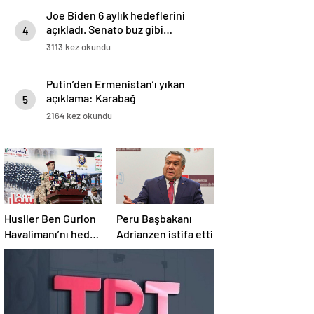
Joe Biden 6 aylık hedeflerini
açıkladı. Senato buz gibi…
4
3113 kez okundu
Putin’den Ermenistan’ı yıkan
açıklama: Karabağ
5
Azerbaycan’ın ayrılmaz bir
2164 kez okundu
parçasıdır!
Husiler Ben Gurion
Peru Başbakanı
Havalimanı’nı hedef
Adrianzen istifa etti
aldı