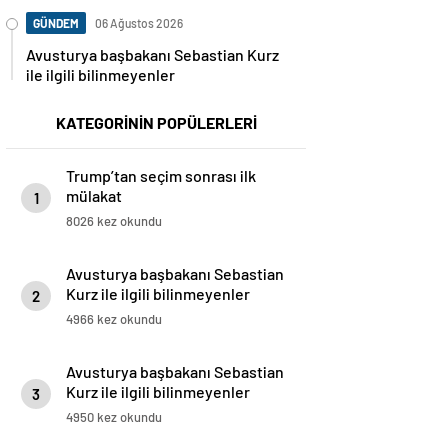
GÜNDEM
06 Ağustos 2026
Avusturya başbakanı Sebastian Kurz
ile ilgili bilinmeyenler
KATEGORİNİN POPÜLERLERİ
Trump’tan seçim sonrası ilk
mülakat
1
8026 kez okundu
Avusturya başbakanı Sebastian
Kurz ile ilgili bilinmeyenler
2
4966 kez okundu
Avusturya başbakanı Sebastian
Kurz ile ilgili bilinmeyenler
3
4950 kez okundu