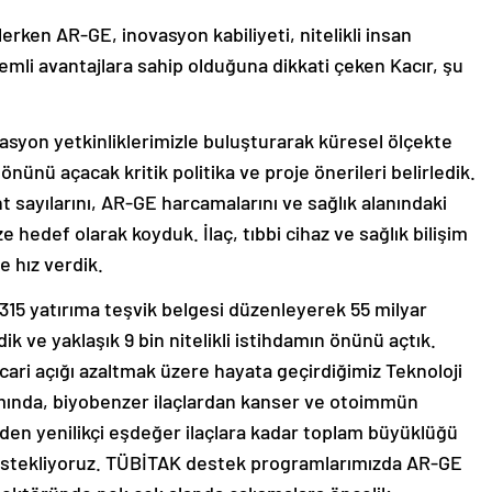
rken AR-GE, inovasyon kabiliyeti, nitelikli insan
nemli avantajlara sahip olduğuna dikkati çeken Kacır, şu
vasyon yetkinliklerimizle buluşturarak küresel ölçekte
önünü açacak kritik politika ve proje önerileri belirledik.
nt sayılarını, AR-GE harcamalarını ve sağlık alanındaki
ze hedef olarak koyduk. İlaç, tıbbi cihaz ve sağlık bilişim
e hız verdik.
315 yatırıma teşvik belgesi düzenleyerek 55 milyar
ik ve yaklaşık 9 bin nitelikli istihdamın önünü açtık.
ari açığı azaltmak üzere hayata geçirdiğimiz Teknoloji
mında, biyobenzer ilaçlardan kanser ve otoimmün
erden yenilikçi eşdeğer ilaçlara kadar toplam büyüklüğü
 destekliyoruz. TÜBİTAK destek programlarımızda AR-GE