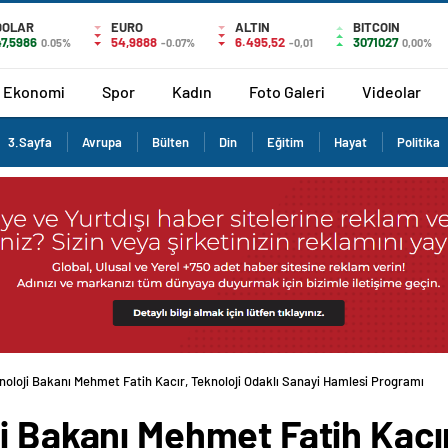
DOLAR
EURO
ALTIN
BITCOIN
47,5986
54,9888
6.495,52
3071027
0.05%
-0.07%
-0,01
0,00%
Ekonomi
Spor
Kadın
Foto Galeri
Videolar
3.Sayfa
Avrupa
Bülten
Din
Eğitim
Hayat
Politika
noloji Bakanı Mehmet Fatih Kacır, Teknoloji Odaklı Sanayi Hamlesi Programı
i Bakanı Mehmet Fatih Kacır