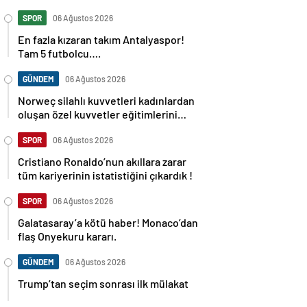
SPOR
06 Ağustos 2026
En fazla kızaran takım Antalyaspor!
Tam 5 futbolcu….
GÜNDEM
06 Ağustos 2026
Norweç silahlı kuvvetleri kadınlardan
oluşan özel kuvvetler eğitimlerini
başlattı.
SPOR
06 Ağustos 2026
Cristiano Ronaldo’nun akıllara zarar
tüm kariyerinin istatistiğini çıkardık !
SPOR
06 Ağustos 2026
Galatasaray’a kötü haber! Monaco’dan
flaş Onyekuru kararı.
GÜNDEM
06 Ağustos 2026
Trump’tan seçim sonrası ilk mülakat