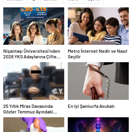
Nişantaşı Üniversitesi’nden
Metro İnternet Nedir ve Nasıl
2026 YKS Adaylarına Çifte
Seçilir
Güvence: Sabit Ücret ve
Kesintisiz Burs
25 Yıllık Miras Davasında
En Iyi Şanlıurfa Avukatı
Gözler Temmuz Ayındaki
Karar Duruşmasına Çevrildi