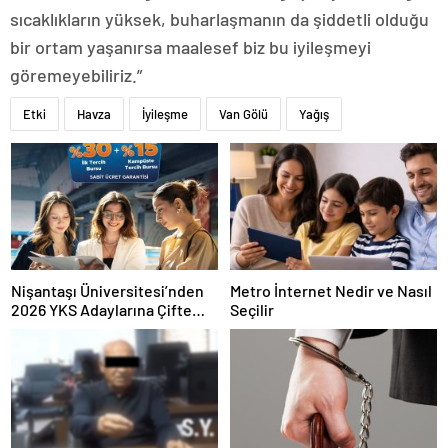
sıcaklıkların yüksek, buharlaşmanın da şiddetli olduğu
bir ortam yaşanırsa maalesef biz bu iyileşmeyi
göremeyebiliriz.”
Etki
Havza
İyileşme
Van Gölü
Yağış
Nişantaşı Üniversitesi’nden
Metro İnternet Nedir ve Nasıl
2026 YKS Adaylarına Çifte
Seçilir
Güvence: Sabit Ücret ve
Kesintisiz Burs