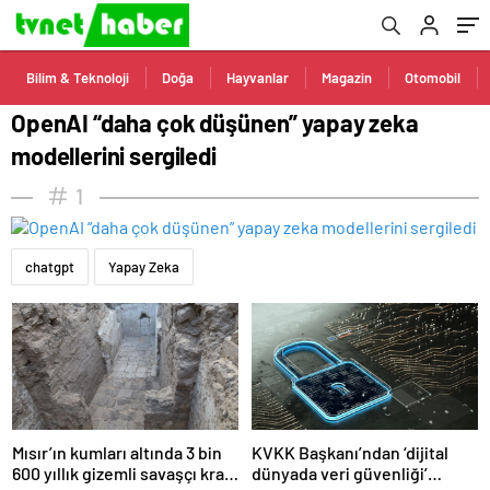
Bilim & Teknoloji
Doğa
Hayvanlar
Magazin
Otomobil
OpenAI “daha çok düşünen” yapay zeka
modellerini sergiledi
1
chatgpt
Yapay Zeka
Mısır’ın kumları altında 3 bin
KVKK Başkanı’ndan ‘dijital
600 yıllık gizemli savaşçı kral
dünyada veri güvenliği’