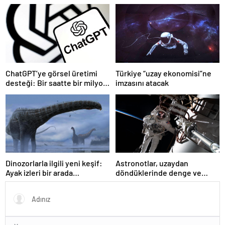
mezarlığı bulundu
uyarısı
ChatGPT’ye görsel üretimi
Türkiye “uzay ekonomisi”ne
desteği: Bir saatte bir milyon
imzasını atacak
kullanıcıya ulaştı
Dinozorlarla ilgili yeni keşif:
Astronotlar, uzaydan
Ayak izleri bir arada
döndüklerinde denge ve
yaşadıklarını ortaya koydu
kemik kütlesinde sorun
yaşıyor