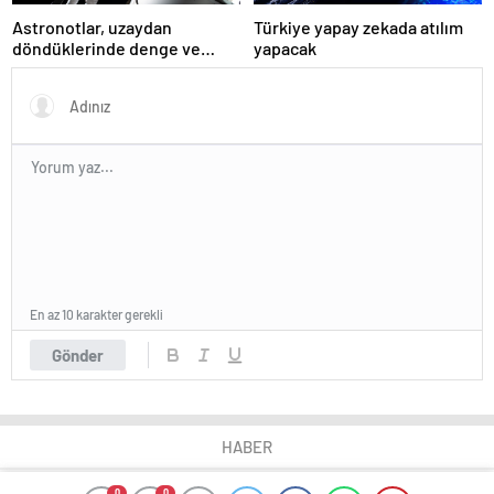
Astronotlar, uzaydan
Türkiye yapay zekada atılım
döndüklerinde denge ve
yapacak
kemik kütlesinde sorun
yaşıyor
En az 10 karakter gerekli
Gönder
HABER
0
0