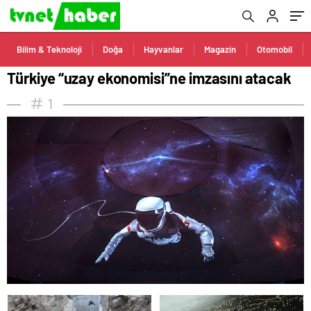
Bilim & Teknoloji
Doğa
Hayvanlar
Magazin
Otomobil
Türkiye “uzay ekonomisi”ne imzasını atacak
1