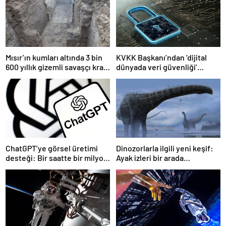
Mısır’ın kumları altında 3 bin
KVKK Başkanı’ndan ‘dijital
600 yıllık gizemli savaşçı kral
dünyada veri güvenliği’
mezarlığı bulundu
uyarısı
ChatGPT’ye görsel üretimi
Dinozorlarla ilgili yeni keşif:
desteği: Bir saatte bir milyon
Ayak izleri bir arada
kullanıcıya ulaştı
yaşadıklarını ortaya koydu