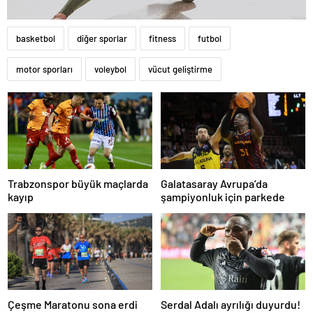
basketbol
diğer sporlar
fitness
futbol
motor sporları
voleybol
vücut geliştirme
Trabzonspor büyük maçlarda
Galatasaray Avrupa’da
kayıp
şampiyonluk için parkede
Çeşme Maratonu sona erdi
Serdal Adalı ayrılığı duyurdu!