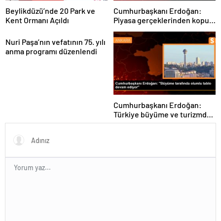
Beylikdüzü’nde 20 Park ve
Cumhurbaşkanı Erdoğan:
Kent Ormanı Açıldı
Piyasa gerçeklerinden kopuk
fiyat artışlarına mücadele
edeceğiz
Nuri Paşa’nın vefatının 75. yılı
anma programı düzenlendi
Cumhurbaşkanı Erdoğan:
Türkiye büyüme ve turizmde
olumlu tabloyu sürdürüyor