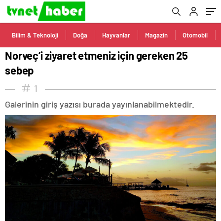
Bilim & Teknoloji
Doğa
Hayvanlar
Magazin
Otomobil
Norveç’i ziyaret etmeniz için gereken 25
sebep
1
Galerinin giriş yazısı burada yayınlanabilmektedir.