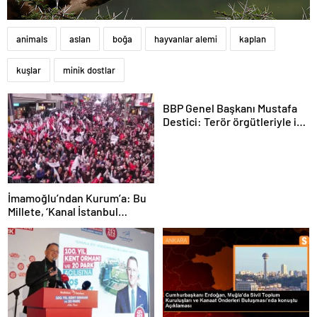
animals
aslan
boğa
hayvanlar alemi
kaplan
kuşlar
minik dostlar
BBP Genel Başkanı Mustafa
Destici: Terör örgütleriyle iş
yapılamaz
İmamoğlu’ndan Kurum’a: Bu
Millete, ‘Kanal İstanbul
Gündemimde Yok’ Demeyene
Kadar, Sana Bu Soruyu
Soracağım