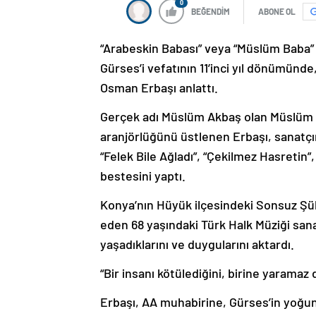
0
BEĞENDİM
ABONE OL
“Arabeskin Babası” veya “Müslüm Baba” 
Gürses’i vefatının 11’inci yıl dönümünde
Osman Erbaşı anlattı.
Gerçek adı Müslüm Akbaş olan Müslüm 
aranjörlüğünü üstlenen Erbaşı, sanatçın
“Felek Bile Ağladı”, “Çekilmez Hasretin”
bestesini yaptı.
Konya’nın Hüyük ilçesindeki Sonsuz Ş
eden 68 yaşındaki Türk Halk Müziği sanat
yaşadıklarını ve duygularını aktardı.
“Bir insanı kötülediğini, birine yaramaz
Erbaşı, AA muhabirine, Gürses’in yoğun 