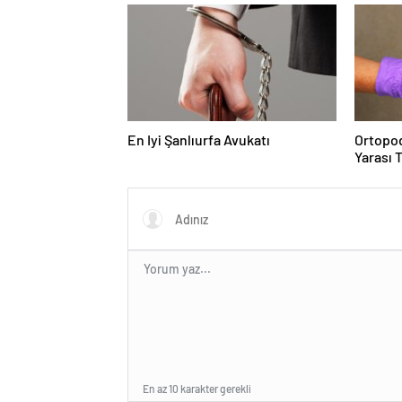
En Iyi Şanlıurfa Avukatı
Ortopod
Yarası 
En az 10 karakter gerekli