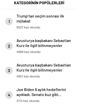
KATEGORİNİN POPÜLERLERİ
Trump’tan seçim sonrası ilk
mülakat
1
8027 kez okundu
Avusturya başbakanı Sebastian
Kurz ile ilgili bilinmeyenler
2
4968 kez okundu
Avusturya başbakanı Sebastian
Kurz ile ilgili bilinmeyenler
3
4951 kez okundu
Joe Biden 6 aylık hedeflerini
açıkladı. Senato buz gibi…
4
3114 kez okundu