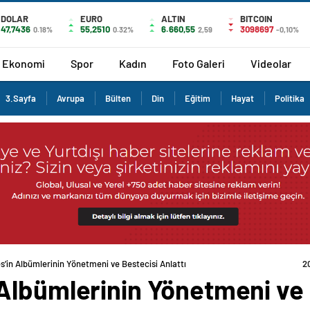
DOLAR
EURO
ALTIN
BITCOIN
47,7436
55,2510
6.660,55
3098697
0.18%
0.32%
2,59
-0,10%
Ekonomi
Spor
Kadın
Foto Galeri
Videolar
3.Sayfa
Avrupa
Bülten
Din
Eğitim
Hayat
Politika
’in Albümlerinin Yönetmeni ve Bestecisi Anlattı
2
Albümlerinin Yönetmeni ve B