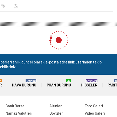
berleri anlık güncel olarak e-posta adresiniz üzerinden takip
ebilirsiniz.
K
TAHMİNİ
LİG
EKONOMİ
E
R
HAVA DURUMU
PUAN DURUMU
HISSELER
PARI
Canlı Borsa
Altınlar
Foto Galeri
Namaz Vakitleri
Dövizler
Video Galeri