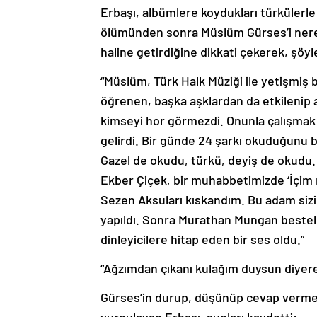
Erbaşı, albümlere koydukları türkülerl
ölümünden sonra Müslüm Gürses’i nered
haline getirdiğine dikkati çekerek, şöy
“Müslüm, Türk Halk Müziği ile yetişmiş 
öğrenen, başka aşklardan da etkilenip aş
kimseyi hor görmezdi. Onunla çalışmak
gelirdi. Bir günde 24 şarkı okuduğunu b
Gazel de okudu, türkü, deyiş de okudu.
Ekber Çiçek, bir muhabbetimizde ‘İçim r
Sezen Aksuları kıskandım. Bu adam sizi
yapıldı. Sonra Murathan Mungan bestel
dinleyicilere hitap eden bir ses oldu.”
“Ağzımdan çıkanı kulağım duysun diyer
Gürses’in durup, düşünüp cevap vermes