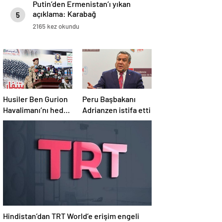
Putin’den Ermenistan’ı yıkan
açıklama: Karabağ
5
Azerbaycan’ın ayrılmaz bir
2165 kez okundu
parçasıdır!
Husiler Ben Gurion
Peru Başbakanı
Havalimanı’nı hedef
Adrianzen istifa etti
aldı
Hindistan’dan TRT World’e erişim engeli