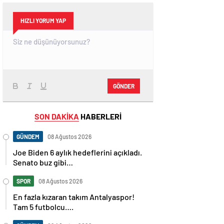
HIZLI YORUM YAP
GÖNDER
SON DAKİKA
HABERLERİ
GÜNDEM
08 Ağustos 2026
Joe Biden 6 aylık hedeflerini açıkladı.
Senato buz gibi…
SPOR
08 Ağustos 2026
En fazla kızaran takım Antalyaspor!
Tam 5 futbolcu….