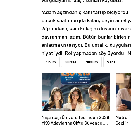
vurgulayan Erbaşı, şunları kaydetti:
“Adam ağzından çıkanı tartıp biçiyordu.
buçuk saat morgda kalan, beyin ameliyatı
‘Ağzımdan çıkanı kulağım duysun’ diyere
davranman lazım. Bütün bunlar birleşince
anlatma ustasıydı. Bu ustalık, duygular
niyetliydi. Rol yapmadan söylüyordu. ‘M
Albüm
Gürses
Müslüm
Sana
Nişantaşı Üniversitesi’nden 2026
Metro İ
YKS Adaylarına Çifte Güvence:
Seçilir
Sabit Ücret ve Kesintisiz Burs