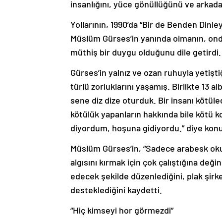
insanlığını, yüce gönüllüğünü ve arkadaş
Yollarının, 1990’da “Bir de Benden Dinley
Müslüm Gürses’in yanında olmanın, onda
müthiş bir duygu olduğunu dile getirdi.
Gürses’in yalnız ve ozan ruhuyla yetişti
türlü zorluklarını yaşamış. Birlikte 13 a
sene diz dize oturduk. Bir insanı kötül
kötülük yapanların hakkında bile kötü k
diyordum, hoşuna gidiyordu.” diye kon
Müslüm Gürses’in, “Sadece arabesk okur
algısını kırmak için çok çalıştığına değ
edecek şekilde düzenlediğini, plak şirk
desteklediğini kaydetti.
“Hiç kimseyi hor görmezdi”