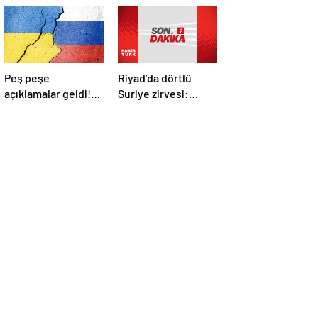
Peş peşe
Riyad’da dörtlü
açıklamalar geldi!
Suriye zirvesi:
İstanbul’daki Rusya-
Cumhurbaşkanı
Ukrayna
Erdoğan Trump,
görüşmelerine
Selman ve Şara ile
kimler katılacak?
görüştü