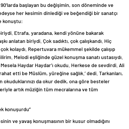
e 90’larda başlayan bu değişimin, son döneminde ve
eyse her kesimin dinlediği ve beğendiği bir sanatçı
le konuştu:
biriydi. Etrafa, yaradana, kendi yönüne bakarak
kı anlatan biriydi. Çok sadıktı, çok çalışkandı. Hiç
 çok kolaydı. Repertuvara mükemmel şekilde çalışıp
ilirim. Melodi eşliğinde güzel konuşma sanatı ustasıydı.
 Mesela Haydar Haydar’ı okudu. Herkese de sevdirdi. Ali
ahat etti be Müslüm, yüreğine sağlık.’ dedi. Tarkanları,
n okuduklarınızı da okur dedik, ona göre besteler
eriyle artık müziğin tüm mecralarına ve tüm
ek konuşurdu”
inin ve yavaş konuşmasının bir kusur olmadığını