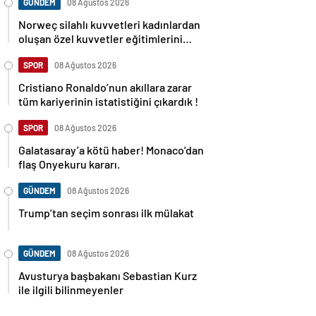
GÜNDEM
08 Ağustos 2026
Norweç silahlı kuvvetleri kadınlardan
oluşan özel kuvvetler eğitimlerini
başlattı.
SPOR
08 Ağustos 2026
Cristiano Ronaldo’nun akıllara zarar
tüm kariyerinin istatistiğini çıkardık !
SPOR
08 Ağustos 2026
Galatasaray’a kötü haber! Monaco’dan
flaş Onyekuru kararı.
GÜNDEM
08 Ağustos 2026
Trump’tan seçim sonrası ilk mülakat
GÜNDEM
08 Ağustos 2026
Avusturya başbakanı Sebastian Kurz
ile ilgili bilinmeyenler