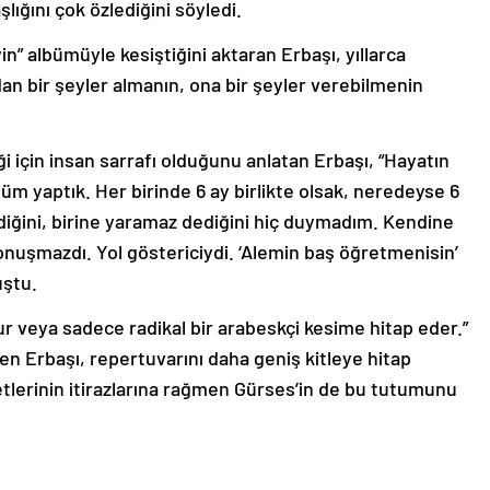
lığını çok özlediğini söyledi.
in” albümüyle kesiştiğini aktaran Erbaşı, yıllarca
n bir şeyler almanın, ona bir şeyler verebilmenin
ği için insan sarrafı olduğunu anlatan Erbaşı, “Hayatın
lbüm yaptık. Her birinde 6 ay birlikte olsak, neredeyse 6
ediğini, birine yaramaz dediğini hiç duymadım. Kendine
onuşmazdı. Yol göstericiydi. ‘Alemin baş öğretmenisin’
uştu.
 veya sadece radikal bir arabeskçi kesime hitap eder.”
inen Erbaşı, repertuvarını daha geniş kitleye hitap
etlerinin itirazlarına rağmen Gürses’in de bu tutumunu