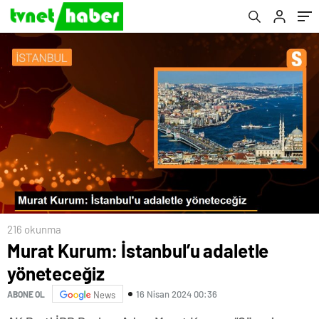
216 okunma
Murat Kurum: İstanbul’u adaletle
yöneteceğiz
16 Nisan 2024 00:36
ABONE OL
News