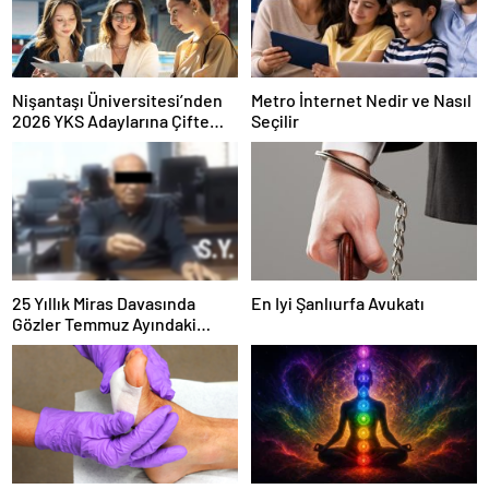
Nişantaşı Üniversitesi’nden
Metro İnternet Nedir ve Nasıl
2026 YKS Adaylarına Çifte
Seçilir
Güvence: Sabit Ücret ve
Kesintisiz Burs
25 Yıllık Miras Davasında
En Iyi Şanlıurfa Avukatı
Gözler Temmuz Ayındaki
Karar Duruşmasına Çevrildi