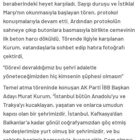
beraberindeki heyet karşıladı. Saygı duruşu ve İstiklal
Marşı’nın okunmasıyla başlayan tören, protokol
konuşmalarıyla devam etti. Ardından protokolün
sahneye çıkıp butonlara basmasıyla birlikte cemevinin
ilk beton harcı döküldü. Törende ilgiyle karşılanan
Kurum, vatandaşlarla sohbet edip hatıra fotoğrafı
çektirdi.
“Görevi devraldığımız bu şehri adaletle
yöneteceğimizden hiç kimsenin şüphesi olmasın”
Temel atma töreninde konuşan AK Parti İBB Başkan
Adayı Murat Kurum, “İstanbul bütün Anadolu’yu ve
Trakya’yı kucaklayan, yaşatan ve onlarca umudun
kapısı olan bir şehrimizdir. İstanbul, Kafkasya’dan
Balkanlar’a kadar gönül coğrafyamızdan göç etmiş
kardeşlerimize yurt olmuş bir şehrimizdir. ve bu
şehirde hepimiz hemşeriyiz, buraya aitiz. Cem olmayı,