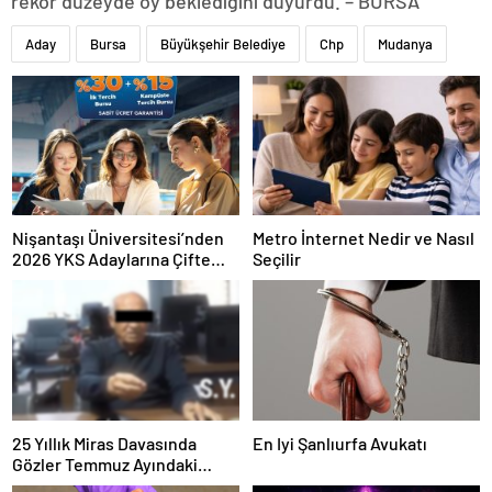
rekor düzeyde oy beklediğini duyurdu. – BURSA
Aday
Bursa
Büyükşehir Belediye
Chp
Mudanya
Nişantaşı Üniversitesi’nden
Metro İnternet Nedir ve Nasıl
2026 YKS Adaylarına Çifte
Seçilir
Güvence: Sabit Ücret ve
Kesintisiz Burs
25 Yıllık Miras Davasında
En Iyi Şanlıurfa Avukatı
Gözler Temmuz Ayındaki
Karar Duruşmasına Çevrildi