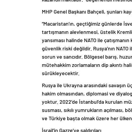
MHP Genel Başkanı Bahçeli, şunları kay
“Macaristan’ın, geçtiğimiz günlerde İs
tartışmanın alevlenmesi, üstelik Kremli
yansıması halinde NATO ile çatışmanın k
güvenlik riski değildir. Rusya’nın NATO
sorun ve sancıdır. Bölgesel barış, huzu
mütehakkim zorlamaların dip akıntı hali
sürükleyecektir.
Rusya ile Ukrayna arasındaki savaşın ü
hakim olmasından, diplomasi ve diyalog 
yoktur. 2022’de İstanbul’da kurulan mü
susması, sıkılı yumrukların açılması, b
ve Türkiye başta olmak üzere her ülkeni
İsrail’in Gazze’ye saldırıları