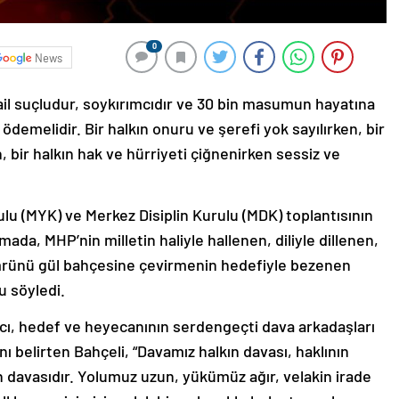
0
News
ail suçludur, soykırımcıdır ve 30 bin masumun hayatına
ödemelidir. Bir halkın onuru ve şerefi yok sayılırken, bir
en, bir halkın hak ve hürriyeti çiğnenirken sessiz ve
lu (MYK) ve Merkez Disiplin Kurulu (MDK) toplantısının
da, MHP’nin milletin haliyle hallenen, diliyle dillenen,
ömrünü gül bahçesine çevirmenin hedefiyle bezenen
u söyledi.
cı, hedef ve heyecanının serdengeçti dava arkadaşları
ını belirten Bahçeli, “Davamız halkın davası, haklının
ın davasıdır. Yolumuz uzun, yükümüz ağır, velakin irade