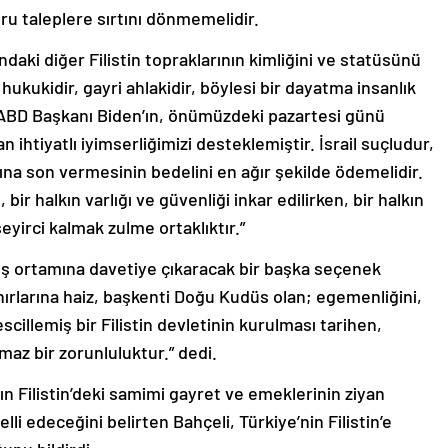
ru taleplere sırtını dönmemelidir.
ındaki diğer Filistin topraklarının kimliğini ve statüsünü
ukukidir, gayri ahlakidir, böylesi bir dayatma insanlık
. ABD Başkanı Biden’ın, önümüzdeki pazartesi günü
 ihtiyatlı iyimserliğimizi desteklemiştir. İsrail suçludur,
na son vermesinin bedelini en ağır şekilde ödemelidir.
 bir halkın varlığı ve güvenliği inkar edilirken, bir halkın
eyirci kalmak zulme ortaklıktır.”
arış ortamına davetiye çıkaracak bir başka seçenek
ınırlarına haiz, başkenti Doğu Kudüs olan; egemenliğini,
cillemiş bir Filistin devletinin kurulması tarihen,
az bir zorunluluktur.” dedi.
Filistin’deki samimi gayret ve emeklerinin ziyan
i edeceğini belirten Bahçeli, Türkiye’nin Filistin’e