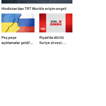
Hindistan’dan TRT World’e erişim engeli
Peş peşe
Riyad’da dörtlü
açıklamalar geldi!
Suriye zirvesi:
İstanbul’daki Rusya-
Cumhurbaşkanı
Ukrayna
Erdoğan Trump,
görüşmelerine
Selman ve Şara ile
kimler katılacak?
görüştü