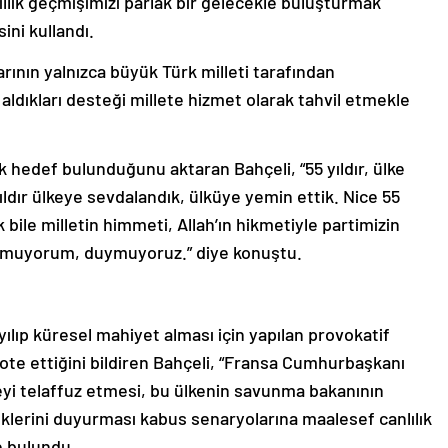
yıllık geçmişimizi parlak bir gelecekle buluşturmak
ini kullandı.
rının yalnızca büyük Türk milleti tarafından
 aldıkları desteği millete hizmet olarak tahvil etmekle
k hedef bulunduğunu aktaran Bahçeli, “55 yıldır, ülke
yıldır ülkeye sevdalandık, ülküye yemin ettik. Nice 55
k bile milletin himmeti, Allah’ın hikmetiyle partimizin
uymuyorum, duymuyoruz.” diye konuştu.
lıp küresel mahiyet alması için yapılan provokatif
abote ettiğini bildiren Bahçeli, “Fransa Cumhurbaşkanı
i telaffuz etmesi, bu ülkenin savunma bakanının
klerini duyurması kabus senaryolarına maalesef canlılık
e bulundu.