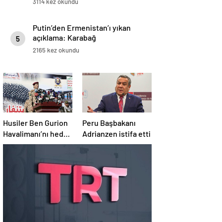
3114 kez okundu
Putin’den Ermenistan’ı yıkan
açıklama: Karabağ
5
Azerbaycan’ın ayrılmaz bir
2165 kez okundu
parçasıdır!
Husiler Ben Gurion
Peru Başbakanı
Havalimanı’nı hedef
Adrianzen istifa etti
aldı