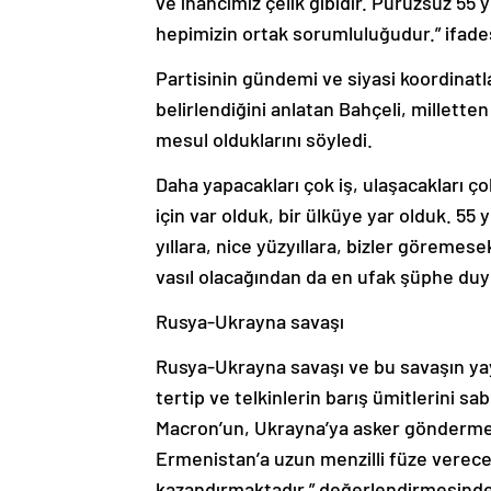
ve inancımız çelik gibidir. Pürüzsüz 55 
hepimizin ortak sorumluluğudur.” ifades
Partisinin gündemi ve siyasi koordinatla
belirlendiğini anlatan Bahçeli, milletten
mesul olduklarını söyledi.
Daha yapacakları çok iş, ulaşacakları ço
için var olduk, bir ülküye yar olduk. 55 
yıllara, nice yüzyıllara, bizler göremese
vasıl olacağından da en ufak şüphe d
Rusya-Ukrayna savaşı
Rusya-Ukrayna savaşı ve bu savaşın yayı
tertip ve telkinlerin barış ümitlerini s
Macron’un, Ukrayna’ya asker göndermey
Ermenistan’a uzun menzilli füze verece
kazandırmaktadır.” değerlendirmesind