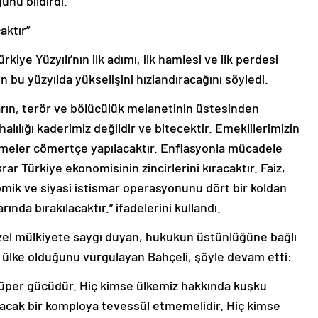
unu bildirdi.
aktır”
kiye Yüzyılı’nın ilk adımı, ilk hamlesi ve ilk perdesi
 bu yüzyılda yükselişini hızlandıracağını söyledi.
rın, terör ve bölücülük melanetinin üstesinden
alılığı kaderimiz değildir ve bitecektir. Emeklilerimizin
ştirmeler cömertçe yapılacaktır. Enflasyonla mücadele
krar Türkiye ekonomisinin zincirlerini kıracaktır. Faiz,
omik ve siyasi istismar operasyonunu dört bir koldan
rında bırakılacaktır.” ifadelerini kullandı.
 özel mülkiyete saygı duyan, hukukun üstünlüğüne bağlı
r ülke olduğunu vurgulayan Bahçeli, şöyle devam etti:
 süper gücüdür. Hiç kimse ülkemiz hakkında kuşku
ayacak bir komploya tevessül etmemelidir. Hiç kimse