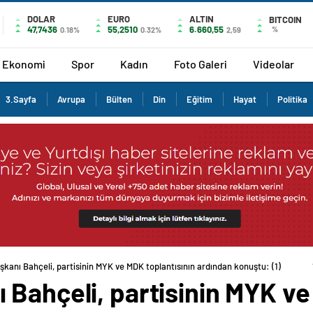
DOLAR
EURO
ALTIN
BITCOIN
47,7436
55,2510
6.660,55
%
0.18%
0.32%
2,59
Ekonomi
Spor
Kadın
Foto Galeri
Videolar
3.Sayfa
Avrupa
Bülten
Din
Eğitim
Hayat
Politika
kanı Bahçeli, partisinin MYK ve MDK toplantısının ardından konuştu: (1)
Bahçeli, partisinin MYK ve