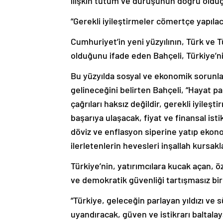
ilişkin tutum ve duruşunun doğru olduğ
“Gerekli iyileştirmeler cömertçe yapılac
Cumhuriyet’in yeni yüzyılının, Türk ve Tür
olduğunu ifade eden Bahçeli, Türkiye’nin
Bu yüzyılda sosyal ve ekonomik sorunla
gelineceğini belirten Bahçeli, “Hayat pah
çağrıları haksız değildir, gerekli iyile
başarıya ulaşacak, fiyat ve finansal isti
döviz ve enflasyon siperine yatıp ekon
ilerletenlerin hevesleri inşallah kursakla
Türkiye’nin, yatırımcılara kucak açan,
ve demokratik güvenliği tartışmasız bi
“Türkiye, geleceğin parlayan yıldızı ve
uyandıracak, güven ve istikrarı baltal