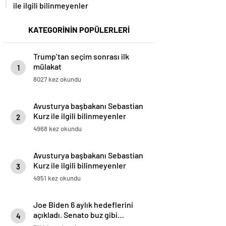
ile ilgili bilinmeyenler
KATEGORİNİN POPÜLERLERİ
Trump’tan seçim sonrası ilk
mülakat
1
8027 kez okundu
Avusturya başbakanı Sebastian
Kurz ile ilgili bilinmeyenler
2
4968 kez okundu
Avusturya başbakanı Sebastian
Kurz ile ilgili bilinmeyenler
3
4951 kez okundu
Joe Biden 6 aylık hedeflerini
açıkladı. Senato buz gibi…
4