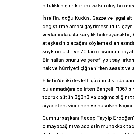
nitelikli hiçbir kurum ve kuruluş bu meş
İsrail’in, doğu Kudüs, Gazze ve işgal alt
değiştirme amacı gayrimeşrudur, gayri h
vicdanında asla karşılık bulmayacaktır
ateşkesin olacağını söylemesi en azından
soykırımcıdır ve 30 bin masumun hayatı
Bir halkın onuru ve şerefi yok sayılırken,
hak ve hürriyeti çiğnenirken sessiz ve s
Filistin’de iki devletli çözüm dışında b
bulunmadığını belirten Bahçeli, “1967 s
toprak bütünlüğünü ve bağımsızlığını tes
siyaseten, vicdanen ve hukuken kaçınılm
Cumhurbaşkanı Recep Tayyip Erdoğan’ın 
olmayacağını ve adaletin muhakkak tecell