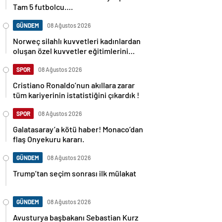
Tam 5 futbolcu….
GÜNDEM
08 Ağustos 2026
Norweç silahlı kuvvetleri kadınlardan
oluşan özel kuvvetler eğitimlerini
başlattı.
SPOR
08 Ağustos 2026
Cristiano Ronaldo’nun akıllara zarar
tüm kariyerinin istatistiğini çıkardık !
SPOR
08 Ağustos 2026
Galatasaray’a kötü haber! Monaco’dan
flaş Onyekuru kararı.
GÜNDEM
08 Ağustos 2026
Trump’tan seçim sonrası ilk mülakat
GÜNDEM
08 Ağustos 2026
Avusturya başbakanı Sebastian Kurz