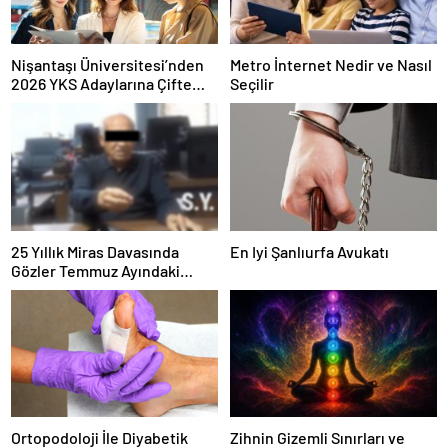
Nişantaşı Üniversitesi’nden
Metro İnternet Nedir ve Nasıl
2026 YKS Adaylarına Çifte
Seçilir
Güvence: Sabit Ücret ve
Kesintisiz Burs
25 Yıllık Miras Davasında
En Iyi Şanlıurfa Avukatı
Gözler Temmuz Ayındaki
Karar Duruşmasına Çevrildi
Ortopodoloji İle Diyabetik
Zihnin Gizemli Sınırları ve