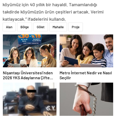
köyümüz için 40 yıllık bir hayaldi. Tamamlandığı
takdirde köyümüzün ürün çeşitleri artacak. Verimi
katlayacak.” ifadelerini kullandı.
Alan
Bölge
Gölet
Mahalle
Proje
Nişantaşı Üniversitesi’nden
Metro İnternet Nedir ve Nasıl
2026 YKS Adaylarına Çifte
Seçilir
Güvence: Sabit Ücret ve
Kesintisiz Burs