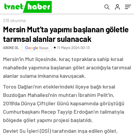
219 okunma
Mersin Mut’ta yapımı başlanan göletle
tarımsal alanlar sulanacak
11 Mayıs 2024 00:13
ABONE OL
News
Mersin’in Mut ilçesinde, kıraç topraklara sahip kırsal
mahallede yapımına başlanan gölet aracılığıyla tarımsal
alanlar sulama imkanına kavuşacak.
Toros Dağları’nın eteklerindeki ilçeye bağlı kırsal
Bozdoğan Mahallesi’nin muhtarı İbrahim Pelit’in,
2019’da Dünya Çiftçiler Günü kapsamında görüştüğü
Cumhurbaşkanı Recep Tayyip Erdoğan’ın talimatıyla
bölgede gölet yapımı projesi başlatıldı.
Devlet Su İşleri (DSİ) tarafından inşa edilen gölet,