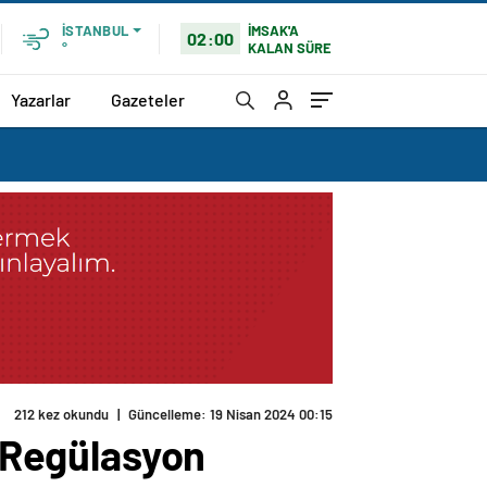
İMSAK'A
İSTANBUL
02:00
KALAN SÜRE
°
Yazarlar
Gazeteler
212 kez okundu
|
Güncelleme: 19 Nisan 2024 00:15
i Regülasyon