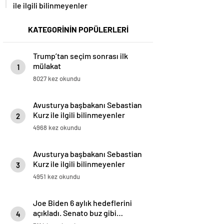
ile ilgili bilinmeyenler
KATEGORİNİN POPÜLERLERİ
Trump’tan seçim sonrası ilk
mülakat
1
8027 kez okundu
Avusturya başbakanı Sebastian
Kurz ile ilgili bilinmeyenler
2
4968 kez okundu
Avusturya başbakanı Sebastian
Kurz ile ilgili bilinmeyenler
3
4951 kez okundu
Joe Biden 6 aylık hedeflerini
açıkladı. Senato buz gibi…
4