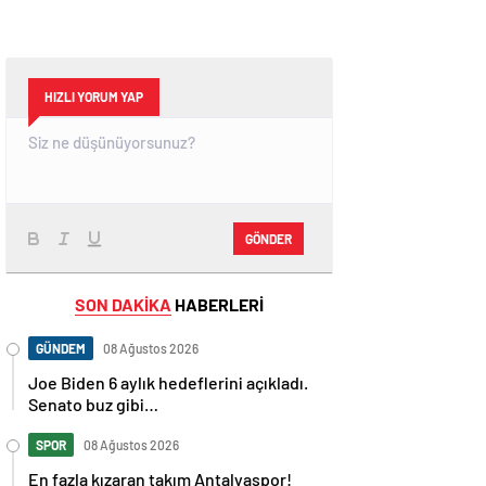
HIZLI YORUM YAP
GÖNDER
SON DAKİKA
HABERLERİ
GÜNDEM
08 Ağustos 2026
Joe Biden 6 aylık hedeflerini açıkladı.
Senato buz gibi…
SPOR
08 Ağustos 2026
En fazla kızaran takım Antalyaspor!