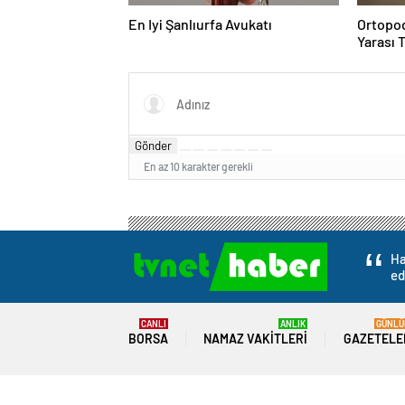
En Iyi Şanlıurfa Avukatı
Ortopod
Yarası 
Gönder
En az 10 karakter gerekli
Ha
ed
CANLI
ANLIK
GÜNLÜ
BORSA
NAMAZ VAKITLERI
GAZETELE