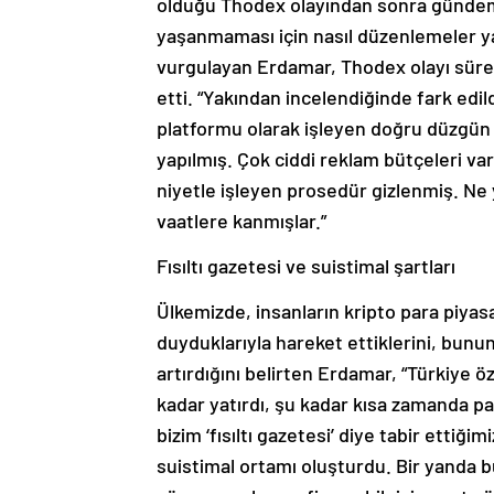
olduğu Thodex olayından sonra gündeme 
yaşanmaması için nasıl düzenlemeler 
vurgulayan Erdamar, Thodex olayı sürecin
etti. “Yakından incelendiğinde fark edild
platformu olarak işleyen doğru düzgün b
yapılmış. Çok ciddi reklam bütçeleri var
niyetle işleyen prosedür gizlenmiş. Ne y
vaatlere kanmışlar.”
Fısıltı gazetesi ve suistimal şartları
Ülkemizde, insanların kripto para piya
duyduklarıyla hareket ettiklerini, bunu
artırdığını belirten Erdamar, “Türkiye
kadar yatırdı, şu kadar kısa zamanda par
bizim ‘fısıltı gazetesi’ diye tabir ettiği
suistimal ortamı oluşturdu. Bir yanda bu 