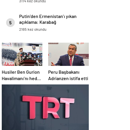
3114 kez okundu
Putin’den Ermenistan’ı yıkan
açıklama: Karabağ
5
Azerbaycan’ın ayrılmaz bir
2165 kez okundu
parçasıdır!
Husiler Ben Gurion
Peru Başbakanı
Havalimanı’nı hedef
Adrianzen istifa etti
aldı