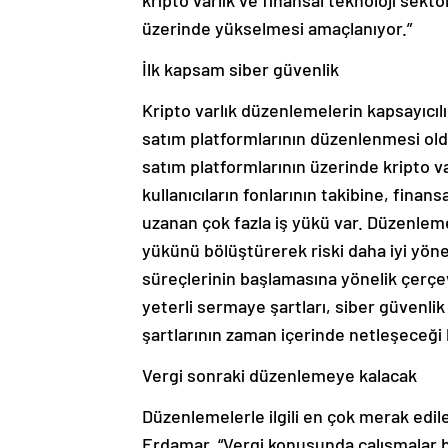
kripto varlık ve finansal teknoloji sek
üzerinde yükselmesi amaçlanıyor.”
İlk kapsam siber güvenlik
Kripto varlık düzenlemelerin kapsayıcılı
satım platformlarının düzenlenmesi oldu
satım platformlarının üzerinde kripto 
kullanıcıların fonlarının takibine, fina
uzanan çok fazla iş yükü var. Düzenlemel
yükünü bölüştürerek riski daha iyi yönet
süreçlerinin başlamasına yönelik çerçev
yeterli sermaye şartları, siber güvenlik
şartlarının zaman içerinde netleşeceği b
Vergi sonraki düzenlemeye kalacak
Düzenlemelerle ilgili en çok merak edil
Erdamar, “Vergi konusunda çalışmalar b