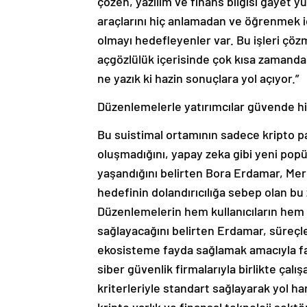
çözen, yazılım ve finans bilgisi gayet y
araçlarını hiç anlamadan ve öğrenmek 
olmayı hedefleyenler var. Bu işleri çö
açgözlülük içerisinde çok kısa zamanda
ne yazık ki hazin sonuçlara yol açıyor.”
Düzenlemelerle yatırımcılar güvende 
Bu suistimal ortamının sadece kripto par
oluşmadığını, yapay zeka gibi yeni pop
yaşandığını belirten Bora Erdamar, Mer
hedefinin dolandırıcılığa sebep olan b
Düzenlemelerin hem kullanıcıların hem 
sağlayacağını belirten Erdamar, süreçle i
ekosisteme fayda sağlamak amacıyla faa
siber güvenlik firmalarıyla birlikte çal
kriterleriyle standart sağlayarak yol h