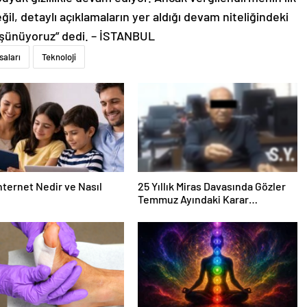
il, detaylı açıklamaların yer aldığı devam niteliğindeki
üşünüyoruz” dedi. – İSTANBUL
saları
Teknoloji
nternet Nedir ve Nasıl
25 Yıllık Miras Davasında Gözler
Temmuz Ayındaki Karar
Duruşmasına Çevrildi