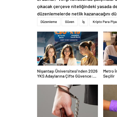
çıkacak çerçeve niteliğindeki yasada değ
düzenlemelerde netlik kazanacağını d
Düzenleme
Güven
İş
Kripto Para Piya
Nişantaşı Üniversitesi’nden 2026
Metro İ
YKS Adaylarına Çifte Güvence:
Seçilir
Sabit Ücret ve Kesintisiz Burs