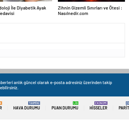
oloji İle Diyabetik Ayak
Zihnin Gizemli Sınırları ve Ötesi :
Tedavisi
Nasılnedir.com
berleri anlık güncel olarak e-posta adresiniz üzerinden takip
ebilirsiniz.
K
TAHMİNİ
LİG
EKONOMİ
E
R
HAVA DURUMU
PUAN DURUMU
HISSELER
PARI