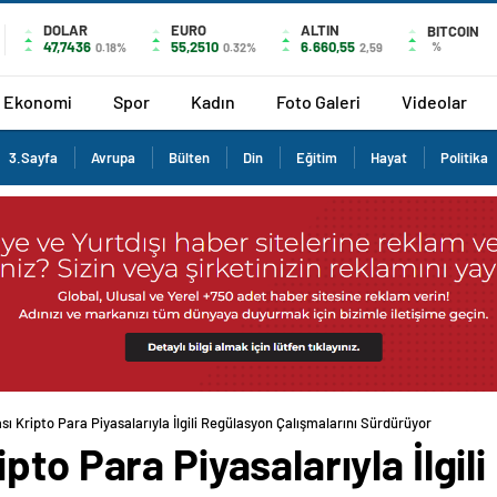
DOLAR
EURO
ALTIN
BITCOIN
47,7436
55,2510
6.660,55
%
0.18%
0.32%
2,59
Ekonomi
Spor
Kadın
Foto Galeri
Videolar
3.Sayfa
Avrupa
Bülten
Din
Eğitim
Hayat
Politika
ı Kripto Para Piyasalarıyla İlgili Regülasyon Çalışmalarını Sürdürüyor
pto Para Piyasalarıyla İlgil