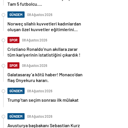
Tam 5 futbolcu….
GÜNDEM
08 Ağustos 2026
Norweç silahlı kuvvetleri kadınlardan
oluşan özel kuvvetler eğitimlerini
başlattı.
SPOR
08 Ağustos 2026
Cristiano Ronaldo’nun akıllara zarar
tüm kariyerinin istatistiğini çıkardık !
SPOR
08 Ağustos 2026
Galatasaray’a kötü haber! Monaco’dan
flaş Onyekuru kararı.
GÜNDEM
08 Ağustos 2026
Trump’tan seçim sonrası ilk mülakat
GÜNDEM
08 Ağustos 2026
Avusturya başbakanı Sebastian Kurz