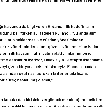
törünün daha güvenli hale getirilmesi ve sağlam temeller
ğı hakkında da bilgi veren Erdamar, ilk hedefin alım
ğunu belirtirken şu ifadeleri kullandı: “Şu anda alım
varlıkların saklanması ve cüzdan yönetiminden,
nsal risk yönetiminden siber güvenlik önlemlerine kadar
erin ilk kapsamı, alım satım platformlarının bu iş
me esaslarını içeriyor. Dolayısıyla ilk etapta lisanslama
eyi çizen bir yasa beklentisindeyiz. Finansal açıdan
 açısından uyulması gereken kriterler gibi lisans
ir süreç başlatılmış olacak.”
en konulardan birisinin vergilendirme olduğunu belirten
üyük gizlilikle devam ediyor. Ancak vergilendirmenin ilk