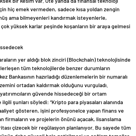
üksek bir kesim var. Öte yanda da finansal teknoloji
için hiç emek vermeden, sadece kısa yoldan zengin
zmüş ama bilmeyenleri kandırmak isteyenlerle,
 çok yüksek karlar peşinde koşanların bir araya gelmesi
hissedecek
aların yer aldığı blok zinciri (Blockchain) teknolojisinde
ülerleşen tüm teknolojilerde benzer durumların
kez Bankasının hazırladığı düzenlemelerin bir numaralı
u zemini ortadan kaldırmak olduğunu vurguladı.
yatırımcıların güvende hissedeceği bir ortam
lgili şunları söyledi: “Kripto para piyasaları alanında
liyet gösteren, işini profesyonelce yapan finans ve
ışan firmaların ve projelerin önünü açacak, lisanslama
aritası çizecek bir regülasyon planlanıyor. Bu sayede tüm