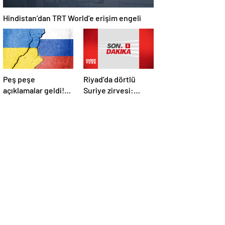
Hindistan’dan TRT World’e erişim engeli
Peş peşe
Riyad’da dörtlü
açıklamalar geldi!
Suriye zirvesi:
İstanbul’daki Rusya-
Cumhurbaşkanı
Ukrayna
Erdoğan Trump,
görüşmelerine
Selman ve Şara ile
kimler katılacak?
görüştü