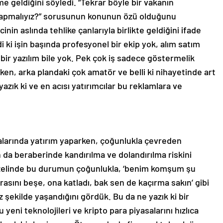
geldiğini söyledi. “Tekrar böyle bir vakanın
yapmalıyız?” sorusunun konunun özü olduğunu
in aslında tehlike çanlarıyla birlikte geldiğini ifade
i ki işin başında profesyonel bir ekip yok, alım satım
ir yazılım bile yok. Pek çok iş sadece göstermelik
ken, arka plandaki çok amatör ve belli ki nihayetinde art
azık ki ve en acısı yatırımcılar bu reklamlara ve
salarında yatırım yaparken, çoğunlukla çevreden
n da beraberinde kandırılma ve dolandırılma riskini
 özelinde bu durumun çoğunlukla, ‘benim komşum şu
asını beşe, ona katladı, bak sen de kaçırma sakın’ gibi
miz şekilde yaşandığını gördük. Bu da ne yazık ki bir
yeni teknolojileri ve kripto para piyasalarını hızlıca