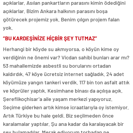
açıklarlar. Asılan pankartların parasını kimin ödediğini
açıklarlar. Bizim Ankara halkının parasını boşa
götürecek projemiz yok. Benim çılgın projem falan
yok.
“BU KARDEŞİNİZE HİÇBİR ŞEY TUTMAZ”
Herhangi bir köyde su akmıyorsa, o köyün kime oy
verdiğinin ne önemi var? Vicdan sahibi bunları arar mı?
53 mahallemizde asbestli su borularını ortadan
kaldırdık. 47 köye ücretsiz internet sağladık. 24 adet
köyümüze yangın tankeri verdik. 117 bin ton asfalt attık
ve köprüler yaptık. Kesimhane binası da açılışa açık.
Şereflikoçhisar’a aile yaşam merkezi yapıyoruz.
Seçime giderken artık kimse icraatlarıyla oy istemiyor.
Artık Türkiye bu hale geldi. Biz seçilmeden önce
karalamalar yaptılar. Şu ana kadar da karalayacak bir
şey bulamadılar. Merak ediyorum torbadan ne