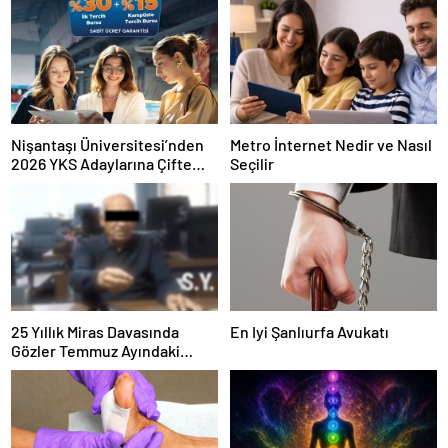
Nişantaşı Üniversitesi’nden
Metro İnternet Nedir ve Nasıl
2026 YKS Adaylarına Çifte
Seçilir
Güvence: Sabit Ücret ve
Kesintisiz Burs
25 Yıllık Miras Davasında
En Iyi Şanlıurfa Avukatı
Gözler Temmuz Ayındaki
Karar Duruşmasına Çevrildi