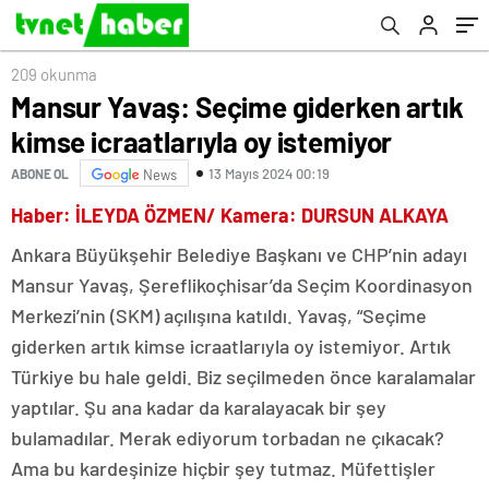
209 okunma
Mansur Yavaş: Seçime giderken artık
kimse icraatlarıyla oy istemiyor
13 Mayıs 2024 00:19
ABONE OL
News
Haber: İLEYDA ÖZMEN/ Kamera: DURSUN ALKAYA
Ankara Büyükşehir Belediye Başkanı ve CHP’nin adayı
Mansur Yavaş, Şereflikoçhisar’da Seçim Koordinasyon
Merkezi’nin (SKM) açılışına katıldı. Yavaş, “Seçime
giderken artık kimse icraatlarıyla oy istemiyor. Artık
Türkiye bu hale geldi. Biz seçilmeden önce karalamalar
yaptılar. Şu ana kadar da karalayacak bir şey
bulamadılar. Merak ediyorum torbadan ne çıkacak?
Ama bu kardeşinize hiçbir şey tutmaz. Müfettişler