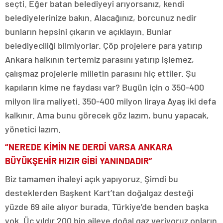
seçti. Eğer batan belediyeyi arıyorsanız, kendi
belediyelerinize bakın. Alacağınız, borcunuz nedir
bunların hepsini çıkarın ve açıklayın. Bunlar
belediyeciliği bilmiyorlar. Çöp projelere para yatırıp
Ankara halkının tertemiz parasını yatırıp işlemez,
çalışmaz projelerle milletin parasını hiç ettiler. Şu
kapıların kime ne faydası var? Bugün için o 350-400
milyon lira maliyeti. 350-400 milyon liraya Ayaş iki defa
kalkınır. Ama bunu görecek göz lazım, bunu yapacak,
yönetici lazım.
“NEREDE KİMİN NE DERDİ VARSA ANKARA
BÜYÜKŞEHİR HIZIR GİBİ YANINDADIR”
Biz tamamen ihaleyi açık yapıyoruz. Şimdi bu
desteklerden Başkent Kart’tan doğalgaz desteği
yüzde 69 aile alıyor burada. Türkiye’de benden başka
yok. Üç yıldır 200 bin aileye doğal gaz veriyoruz onların