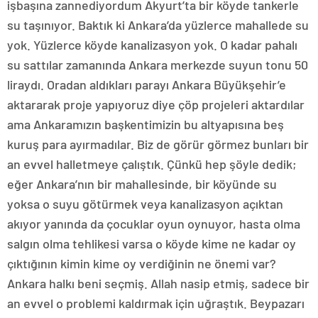
işbaşına zannediyordum Akyurt’ta bir köyde tankerle
su taşınıyor. Baktık ki Ankara’da yüzlerce mahallede su
yok. Yüzlerce köyde kanalizasyon yok. O kadar pahalı
su sattılar zamanında Ankara merkezde suyun tonu 50
liraydı. Oradan aldıkları parayı Ankara Büyükşehir’e
aktararak proje yapıyoruz diye çöp projeleri aktardılar
ama Ankaramızın başkentimizin bu altyapısına beş
kuruş para ayırmadılar. Biz de görür görmez bunları bir
an evvel halletmeye çalıştık. Çünkü hep şöyle dedik;
eğer Ankara’nın bir mahallesinde, bir köyünde su
yoksa o suyu götürmek veya kanalizasyon açıktan
akıyor yanında da çocuklar oyun oynuyor, hasta olma
salgın olma tehlikesi varsa o köyde kime ne kadar oy
çıktığının kimin kime oy verdiğinin ne önemi var?
Ankara halkı beni seçmiş. Allah nasip etmiş, sadece bir
an evvel o problemi kaldırmak için uğraştık. Beypazarı