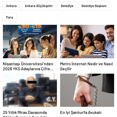
Ankara
Ankara Büyükşehir
Belediye
Belediye Başkanı
Para
Nişantaşı Üniversitesi’nden
Metro İnternet Nedir ve Nasıl
2026 YKS Adaylarına Çifte
Seçilir
Güvence: Sabit Ücret ve
Kesintisiz Burs
25 Yıllık Miras Davasında
En Iyi Şanlıurfa Avukatı