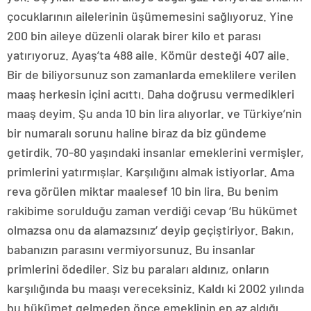
çocuklarının ailelerinin üşümemesini sağlıyoruz. Yine
200 bin aileye düzenli olarak birer kilo et parası
yatırıyoruz. Ayaş’ta 488 aile. Kömür desteği 407 aile.
Bir de biliyorsunuz son zamanlarda emeklilere verilen
maaş herkesin içini acıttı. Daha doğrusu vermedikleri
maaş deyim. Şu anda 10 bin lira alıyorlar. ve Türkiye’nin
bir numaralı sorunu haline biraz da biz gündeme
getirdik. 70-80 yaşındaki insanlar emeklerini vermişler,
primlerini yatırmışlar. Karşılığını almak istiyorlar. Ama
reva görülen miktar maalesef 10 bin lira. Bu benim
rakibime sorulduğu zaman verdiği cevap ‘Bu hükümet
olmazsa onu da alamazsınız’ deyip geçiştiriyor. Bakın,
babanızın parasını vermiyorsunuz. Bu insanlar
primlerini ödediler. Siz bu paraları aldınız, onların
karşılığında bu maaşı vereceksiniz. Kaldı ki 2002 yılında
bu hükümet gelmeden önce emeklinin en az aldığı