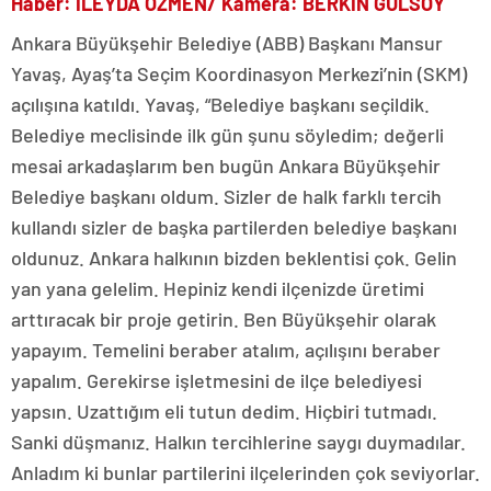
Haber: İLEYDA ÖZMEN/ Kamera: BERKİN GÜLSOY
Ankara Büyükşehir Belediye (ABB) Başkanı Mansur
Yavaş, Ayaş’ta Seçim Koordinasyon Merkezi’nin (SKM)
açılışına katıldı. Yavaş, “Belediye başkanı seçildik.
Belediye meclisinde ilk gün şunu söyledim; değerli
mesai arkadaşlarım ben bugün Ankara Büyükşehir
Belediye başkanı oldum. Sizler de halk farklı tercih
kullandı sizler de başka partilerden belediye başkanı
oldunuz. Ankara halkının bizden beklentisi çok. Gelin
yan yana gelelim. Hepiniz kendi ilçenizde üretimi
arttıracak bir proje getirin. Ben Büyükşehir olarak
yapayım. Temelini beraber atalım, açılışını beraber
yapalım. Gerekirse işletmesini de ilçe belediyesi
yapsın. Uzattığım eli tutun dedim. Hiçbiri tutmadı.
Sanki düşmanız. Halkın tercihlerine saygı duymadılar.
Anladım ki bunlar partilerini ilçelerinden çok seviyorlar.