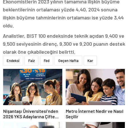
Ekonomistlerin 2023 yılının tamamına ilişkin büyüme
beklentilerinin ortalaması yüzde 4,40, 2024 sonuna
ilişkin büyüme tahminlerinin ortalaması ise yüzde 3,44
oldu.
Analistler, BIST 100 endeksinde teknik açıdan 9.400 ve
9.500 seviyesinin direnç, 9.300 ve 9.200 puanın destek
olarak öne çıkabileceğini belirtti.
Endeksi
Faiz
Fed
Geçen Hafta
Kar
Nişantaşı Üniversitesi’nden
Metro İnternet Nedir ve Nasıl
2026 YKS Adaylarına Çifte
Seçilir
Güvence: Sabit Ücret ve
Kesintisiz Burs