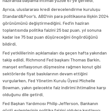
haziranda başlama ihtimali yüzde 67’ye geriledi.
Ayrıca, uluslararası kredi derecelendirme kuruluşu
Standard&Poor’s, ABD’nin para politikasına ilişkin 2024
görünümünü değiştirmediğini, Fed’in haziran
toplantısında politika faizini 25 baz puan, yıl sonuna
kadar ise 75 baz puan düşüreceğini öngördüğünü
bildirdi.
Fed yetkililerinin açıklamaları da geçen hafta yakından
takip edildi. Richmond Fed başkanı Thomas Barkin,
manşet enflasyonun düşmesine rağmen konut gibi
sektörlerde fiyat baskılarının devam ettiğini
vurgularken, Fed Yönetim Kurulu Üyesi Michelle
Bowman, yakın gelecekte faiz indirimi ihtimaline karşı
olduğunu dile getirdi.
Fed Başkan Yardımcısı Philip Jefferson, Bankanın
güçlü eylemlerinin politika faizini oldukça kısıtlayıcı