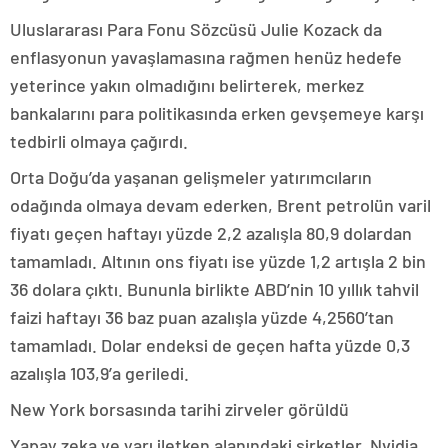
Uluslararası Para Fonu Sözcüsü Julie Kozack da
enflasyonun yavaşlamasına rağmen henüz hedefe
yeterince yakın olmadığını belirterek, merkez
bankalarını para politikasında erken gevşemeye karşı
tedbirli olmaya çağırdı.
Orta Doğu’da yaşanan gelişmeler yatırımcıların
odağında olmaya devam ederken, Brent petrolün varil
fiyatı geçen haftayı yüzde 2,2 azalışla 80,9 dolardan
tamamladı. Altının ons fiyatı ise yüzde 1,2 artışla 2 bin
36 dolara çıktı. Bununla birlikte ABD’nin 10 yıllık tahvil
faizi haftayı 36 baz puan azalışla yüzde 4,2560’tan
tamamladı. Dolar endeksi de geçen hafta yüzde 0,3
azalışla 103,9’a geriledi.
New York borsasında tarihi zirveler görüldü
Yapay zeka ve yarı iletken alanındaki şirketler, Nvidia