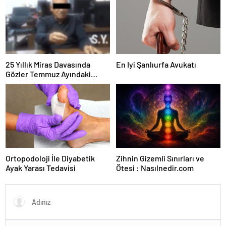
25 Yıllık Miras Davasında
En Iyi Şanlıurfa Avukatı
Gözler Temmuz Ayındaki
Karar Duruşmasına Çevrildi
Ortopodoloji İle Diyabetik
Zihnin Gizemli Sınırları ve
Ayak Yarası Tedavisi
Ötesi : Nasılnedir.com