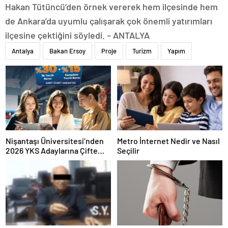
Hakan Tütüncü’den örnek vererek hem ilçesinde hem
de Ankara’da uyumlu çalışarak çok önemli yatırımları
ilçesine çektiğini söyledi. – ANTALYA
Antalya
Bakan Ersoy
Proje
Turizm
Yapım
Nişantaşı Üniversitesi’nden
Metro İnternet Nedir ve Nasıl
2026 YKS Adaylarına Çifte
Seçilir
Güvence: Sabit Ücret ve
Kesintisiz Burs