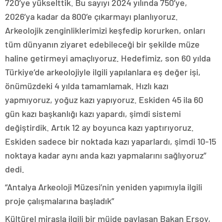
720’ye yükselttik. Bu sayıyı 2024 yılında 750’ye,
2026’ya kadar da 800’e çıkarmayı planlıyoruz.
Arkeolojik zenginliklerimizi keşfedip korurken, onları
tüm dünyanın ziyaret edebileceği bir şekilde müze
haline getirmeyi amaçlıyoruz. Hedefimiz, son 60 yılda
Türkiye’de arkeolojiyle ilgili yapılanlara eş değer işi,
önümüzdeki 4 yılda tamamlamak. Hızlı kazı
yapmıyoruz, yoğuz kazı yapıyoruz. Eskiden 45 ila 60
gün kazı başkanlığı kazı yapardı, şimdi sistemi
değiştirdik. Artık 12 ay boyunca kazı yaptırıyoruz.
Eskiden sadece bir noktada kazı yaparlardı, şimdi 10-15
noktaya kadar aynı anda kazı yapmalarını sağlıyoruz”
dedi.
“Antalya Arkeoloji Müzesi’nin yeniden yapımıyla ilgili
proje çalışmalarına başladık”
Kültürel mirasla ilgili bir müjde paylaşan Bakan Ersoy,