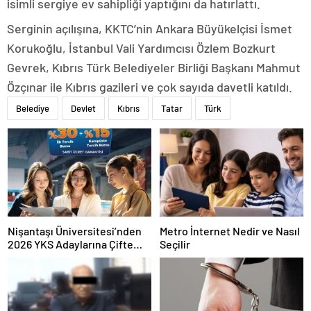
isimli sergiye ev sahipliği yaptığını da hatırlattı.
Serginin açılışına, KKTC’nin Ankara Büyükelçisi İsmet
Korukoğlu, İstanbul Vali Yardımcısı Özlem Bozkurt
Gevrek, Kıbrıs Türk Belediyeler Birliği Başkanı Mahmut
Özçınar ile Kıbrıs gazileri ve çok sayıda davetli katıldı.
Belediye
Devlet
Kıbrıs
Tatar
Türk
Nişantaşı Üniversitesi’nden
Metro İnternet Nedir ve Nasıl
2026 YKS Adaylarına Çifte
Seçilir
Güvence: Sabit Ücret ve
Kesintisiz Burs