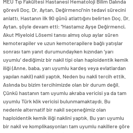
MEÜ Tıp Fakültesi Hastanesi Hematoloji Bilim Dalında
görevli Doç. Dr. Aytan, Değirmenci’nin tedavi sürecini
anlattı. Hastanın ilk 90 günü atlattığını belirten Doç. Dr.
Aytan, şöyle devam etti: “Hastamız Ayşe Değirmenci,
Akut Miyeloid Lösemi tanısı almış olup aylar süren
kemoterapiler ve uzun kemoterapilere bağlı yatışlar
sonrası tam yanıt durumundayken kızından ‘yarı
uyumlu’ dediğimiz bir nakil tipi olan haploidentik kemik
iliği (Anne, baba, yarı uyumlu kardeş veya evlatlardan
yapılan nakil) nakli yaptık. Neden bu nakli tercih ettik.
Aslında bu bizim tercihimizde olan bir durum değil.
Çünkü hastanın tam uyumlu akraba vericisi ya da tam
uyumlu Türk kök vericisi bulunmamaktaydı. Bu
nedenle alternatif bir nakil seçeneğimiz olan
haploidentik kemik iliği naklini yaptık. Bu yarı uyumlu
bir nakil ve komplikasyonları tam uyumlu nakillere göre