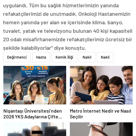
uygulandı. Tüm bu sağlık hizmetlerimizin yanında
refakatçilerimizi de unutmadık. Onkoloji Hastanemizin
hemen yanında yer alan ve içerisinde klima, banyo,
tuvalet, yatak ve televizyonu bulunan 40 kişi kapasiteli
20 odalı misafirhanemizde refakatçilerimiz ücretsiz bir
şekilde kalabiliyorlar” diye konuştu.
Değirmenci
Hasta
Kemik İliği
Nakil
Nakli
Nişantaşı Üniversitesi’nden
Metro İnternet Nedir ve Nasıl
2026 YKS Adaylarına Çifte
Seçilir
Güvence: Sabit Ücret ve
Kesintisiz Burs