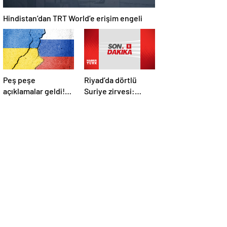
Hindistan’dan TRT World’e erişim engeli
Peş peşe
Riyad’da dörtlü
açıklamalar geldi!
Suriye zirvesi:
İstanbul’daki Rusya-
Cumhurbaşkanı
Ukrayna
Erdoğan Trump,
görüşmelerine
Selman ve Şara ile
kimler katılacak?
görüştü