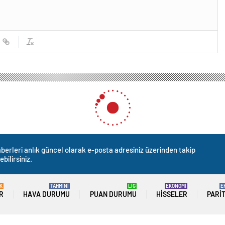
berleri anlık güncel olarak e-posta adresiniz üzerinden takip
ebilirsiniz.
K
TAHMİNİ
LİG
EKONOMİ
E
R
HAVA DURUMU
PUAN DURUMU
HISSELER
PARI