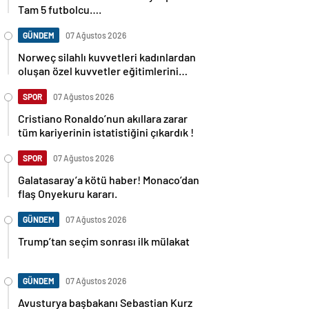
Tam 5 futbolcu….
GÜNDEM
07 Ağustos 2026
Norweç silahlı kuvvetleri kadınlardan
oluşan özel kuvvetler eğitimlerini
başlattı.
SPOR
07 Ağustos 2026
Cristiano Ronaldo’nun akıllara zarar
tüm kariyerinin istatistiğini çıkardık !
SPOR
07 Ağustos 2026
Galatasaray’a kötü haber! Monaco’dan
flaş Onyekuru kararı.
GÜNDEM
07 Ağustos 2026
Trump’tan seçim sonrası ilk mülakat
GÜNDEM
07 Ağustos 2026
Avusturya başbakanı Sebastian Kurz