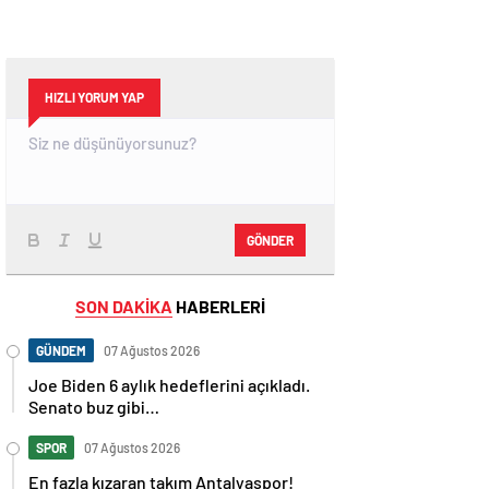
HIZLI YORUM YAP
GÖNDER
SON DAKİKA
HABERLERİ
GÜNDEM
07 Ağustos 2026
Joe Biden 6 aylık hedeflerini açıkladı.
Senato buz gibi…
SPOR
07 Ağustos 2026
En fazla kızaran takım Antalyaspor!