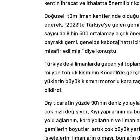
kentin ihracat ve ithalatta önemli bir 
Doğusel, tüm liman kentlerinde olduğu g
ederek, “2023’te Türkiye’ye gelen gemi
sayısı da 9 bin 500 ortalamayla çok önem
bayraklı gemi, genelde kabotaj hattı içi
misafir edilmiş.” diye konuştu.
Türkiye’deki limanlarda geçen yıl toplam
milyon tonluk kısmının Kocaeli’de gerçek
yüklerin büyük kısmını motorlu kara taşı
bildirdi.
Dış ticaretin yüzde 90’ının deniz yoluy
çok hızlı değişiyor. Kıyı yapılarının da
yolu ağlarının, kara yollarının ve lima
gemilerin boyutları artık çok büyük yer
iskelelerin, limanların olması, bunlar