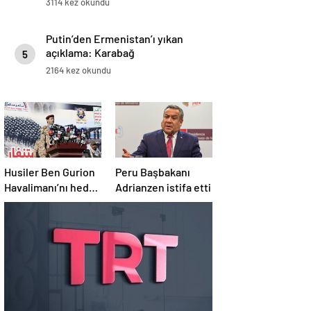
3114 kez okundu
Putin’den Ermenistan’ı yıkan
açıklama: Karabağ
5
Azerbaycan’ın ayrılmaz bir
2164 kez okundu
parçasıdır!
Husiler Ben Gurion
Peru Başbakanı
Havalimanı’nı hedef
Adrianzen istifa etti
aldı