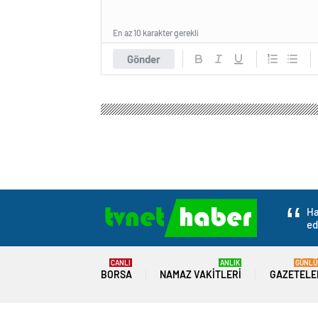
En az 10 karakter gerekli
Gönder
Ha
ed
CANLI
ANLIK
GÜNLÜ
BORSA
NAMAZ VAKITLERI
GAZETELE