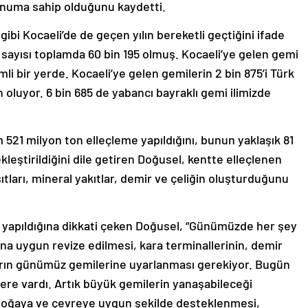
konuma sahip olduğunu kaydetti.
ibi Kocaeli’de de geçen yılın bereketli geçtiğini ifade
 sayısı toplamda 60 bin 195 olmuş. Kocaeli’ye gelen gemi
li bir yerde. Kocaeli’ye gelen gemilerin 2 bin 875’i Türk
n oluyor. 6 bin 685 de yabancı bayraklı gemi ilimizde
 521 milyon ton elleçleme yapıldığını, bunun yaklaşık 81
leştirildiğini dile getiren Doğusel, kentte elleçlenen
tları, mineral yakıtlar, demir ve çeliğin oluşturduğunu
la yapıldığına dikkati çeken Doğusel, “Günümüzde her şey
 buna uygun revize edilmesi, kara terminallerinin, demir
nların günümüz gemilerine uyarlanması gerekiyor. Bugün
lere vardı. Artık büyük gemilerin yanaşabileceği
ın doğaya ve çevreye uygun şekilde desteklenmesi,