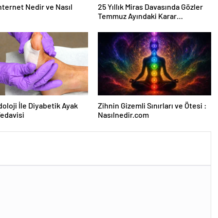
nternet Nedir ve Nasıl
25 Yıllık Miras Davasında Gözler
Temmuz Ayındaki Karar
Duruşmasına Çevrildi
oloji İle Diyabetik Ayak
Zihnin Gizemli Sınırları ve Ötesi :
Tedavisi
Nasılnedir.com