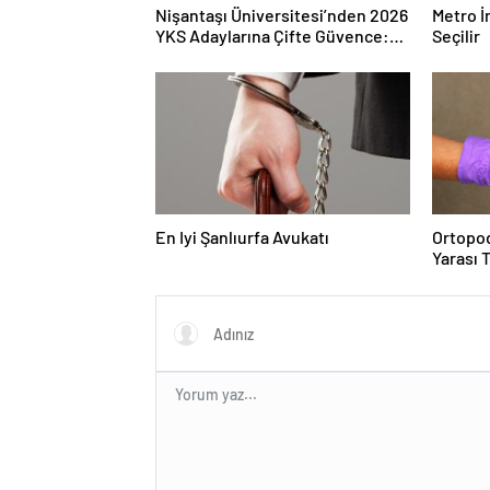
Nişantaşı Üniversitesi’nden 2026
Metro İ
YKS Adaylarına Çifte Güvence:
Seçilir
Sabit Ücret ve Kesintisiz Burs
En Iyi Şanlıurfa Avukatı
Ortopod
Yarası 