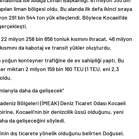
amasında ise Aliağa Liman Başkanlığı, 81 milyon 355 bin
pılan liman bölgesi oldu. Bu alanda ilk defa ikinci sıraya
yon 291 bin 544 ton yük elleçlendi. Böylece Kocaeli’de
gerçekleşti.
 22 milyon 258 bin 656 tonluk kısmını ihracat, 46 milyon
n kısmını da kabotaj ve transit yükler oluşturdu.
a yoğun konteyner trafiğine de ev sahipliği yaptı. Bu
er miktarı 2 milyon 159 bin 160 TEU (1 TEU, eni 2,3
oldu.
rımlarıyla daha da gelişecek”
adeniz Bölgeleri (İMEAK) Deniz Ticaret Odası Kocaeli
ine, Kocaeli’nin bir denizcilik üssü olduğunu, yeni
aha da gelişeceğini söyledi.
’inin dış ticarete yönelik olduğunu belirten Doğusel,