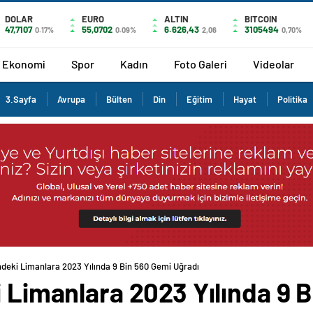
DOLAR
EURO
ALTIN
BITCOIN
47,7107
55,0702
6.626,43
3105494
0.17%
0.09%
2,06
0,70%
Ekonomi
Spor
Kadın
Foto Galeri
Videolar
3.Sayfa
Avrupa
Bülten
Din
Eğitim
Hayat
Politika
’ndeki Limanlara 2023 Yılında 9 Bin 560 Gemi Uğradı
i Limanlara 2023 Yılında 9 