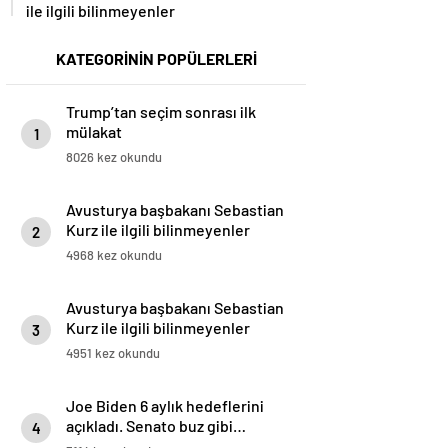
ile ilgili bilinmeyenler
KATEGORİNİN POPÜLERLERİ
Trump’tan seçim sonrası ilk
mülakat
1
8026 kez okundu
Avusturya başbakanı Sebastian
Kurz ile ilgili bilinmeyenler
2
4968 kez okundu
Avusturya başbakanı Sebastian
Kurz ile ilgili bilinmeyenler
3
4951 kez okundu
Joe Biden 6 aylık hedeflerini
açıkladı. Senato buz gibi…
4