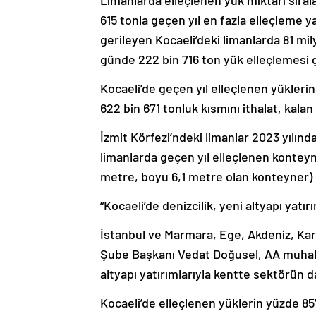
Limanlarda elleçlenen yük miktarı sıral
615 tonla geçen yıl en fazla elleçleme ya
gerileyen Kocaeli’deki limanlarda 81 mil
günde 222 bin 716 ton yük elleçlemesi 
Kocaeli’de geçen yıl elleçlenen yüklerin
622 bin 671 tonluk kısmını ithalat, kala
İzmit Körfezi’ndeki limanlar 2023 yılınd
limanlarda geçen yıl elleçlenen konteyn
metre, boyu 6,1 metre olan konteyner) 
“Kocaeli’de denizcilik, yeni altyapı yatı
İstanbul ve Marmara, Ege, Akdeniz, Kar
Şube Başkanı Vedat Doğusel, AA muhabir
altyapı yatırımlarıyla kentte sektörün d
Kocaeli’de elleçlenen yüklerin yüzde 85