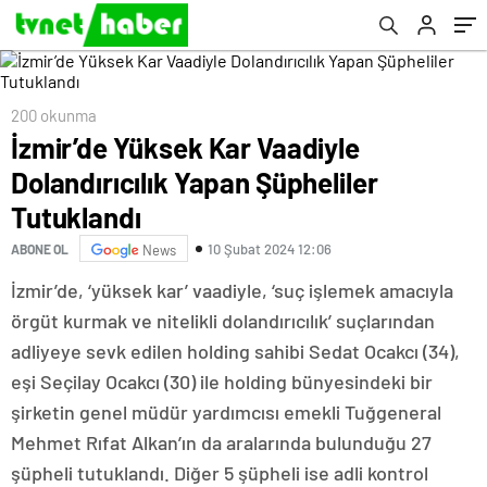
200 okunma
İzmir’de Yüksek Kar Vaadiyle
Dolandırıcılık Yapan Şüpheliler
Tutuklandı
10 Şubat 2024 12:06
ABONE OL
News
İzmir’de, ‘yüksek kar’ vaadiyle, ‘suç işlemek amacıyla
örgüt kurmak ve nitelikli dolandırıcılık’ suçlarından
adliyeye sevk edilen holding sahibi Sedat Ocakcı (34),
eşi Seçilay Ocakcı (30) ile holding bünyesindeki bir
şirketin genel müdür yardımcısı emekli Tuğgeneral
Mehmet Rıfat Alkan’ın da aralarında bulunduğu 27
şüpheli tutuklandı. Diğer 5 şüpheli ise adli kontrol