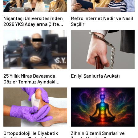
Nişantaşı Üniversitesi’nden
Metro İnternet Nedir ve Nasıl
2026 YKS Adaylarına Çifte
Seçilir
Güvence: Sabit Ücret ve
Kesintisiz Burs
25 Yıllık Miras Davasında
En Iyi Şanlıurfa Avukatı
Gözler Temmuz Ayındaki
Karar Duruşmasına Çevrildi
Ortopodoloji İle Diyabetik
Zihnin Gizemli Sınırları ve