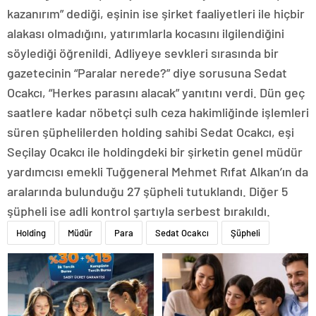
kazanırım” dediği, eşinin ise şirket faaliyetleri ile hiçbir
alakası olmadığını, yatırımlarla kocasını ilgilendiğini
söylediği öğrenildi. Adliyeye sevkleri sırasında bir
gazetecinin “Paralar nerede?” diye sorusuna Sedat
Ocakcı, “Herkes parasını alacak” yanıtını verdi. Dün geç
saatlere kadar nöbetçi sulh ceza hakimliğinde işlemleri
süren şüphelilerden holding sahibi Sedat Ocakcı, eşi
Seçilay Ocakcı ile holdingdeki bir şirketin genel müdür
yardımcısı emekli Tuğgeneral Mehmet Rıfat Alkan’ın da
aralarında bulunduğu 27 şüpheli tutuklandı. Diğer 5
şüpheli ise adli kontrol şartıyla serbest bırakıldı.
Holding
Müdür
Para
Sedat Ocakcı
Şüpheli